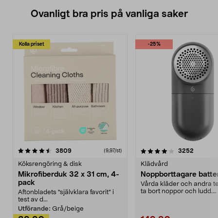
Ovanligt bra pris på vanliga saker
Kolla priset
-25%
4.0av 5 stjärnor
recensioner
4.5av 5 stjärnor
recensio
3809
3252
(9,97/st)
Köksrengöring & disk
Klädvård
Mikrofiberduk 32 x 31 cm, 4-
Noppborttagare batter
pack
Vårda kläder och andra tex
ta bort noppor och ludd.
Aftonbladets "självklara favorit” i
Noppborttagaren fräs...
test av d...
Utförande:
Grå/beige