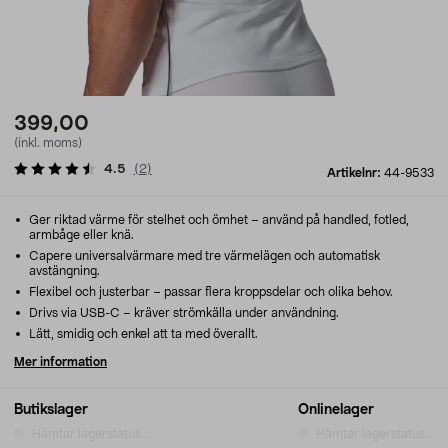
399,00
(inkl. moms)
4.5
(
2
)
Artikelnr:
44-9533
Ger riktad värme för stelhet och ömhet – använd på handled, fotled,
armbåge eller knä.
Capere universalvärmare med tre värmelägen och automatisk
avstängning.
Flexibel och justerbar – passar flera kroppsdelar och olika behov.
Drivs via USB-C – kräver strömkälla under användning.
Lätt, smidig och enkel att ta med överallt.
Mer information
Butikslager
Onlinelager
Hämtar lagerstatus...
Hämtar lagerstatus...