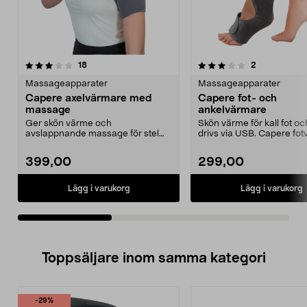
3.0av 5 stjärnor
recensioner
3.0av 5 stjärnor
recensioner
18
2
Massageapparater
Massageapparater
Capere axelvärmare med
Capere fot- och
massage
ankelvärmare
Ger skön värme och
Skön värme för kall fot oc
avslappnande massage för stel
drivs via USB. Capere fo
eller öm axel. Capere axelvärma...
med 3 värme...
399,00
299,00
Lägg i varukorg
Lägg i varukorg
Toppsäljare inom samma kategori
-29%