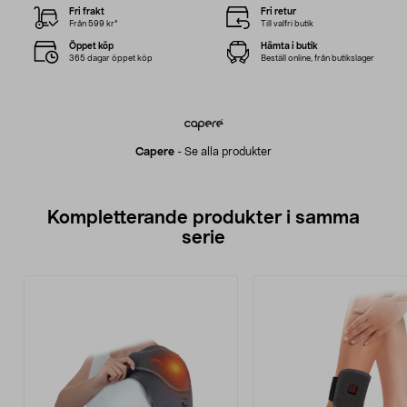
Fri frakt
Fri retur
Från 599 kr*
Till valfri butik
Öppet köp
Hämta i butik
365 dagar öppet köp
Beställ online, från butikslager
Capere
-
Se alla produkter
Kompletterande produkter i samma
serie