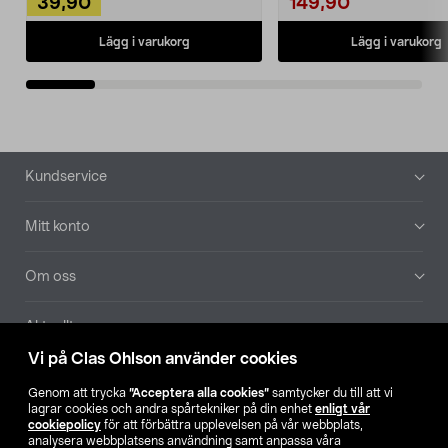
39,90
149,90
Lägg i varukorg
Lägg i varukorg
Sidfot
Kundservice
Mitt konto
Om oss
Aktuellt
Vi på Clas Ohlson använder cookies
Våra bolag
Genom att trycka
”Acceptera alla cookies”
samtycker du till att vi
lagrar cookies och andra spårtekniker på din enhet
enligt vår
Hitta butik
cookiepolicy
för att förbättra upplevelsen på vår webbplats,
analysera webbplatsens användning samt anpassa våra