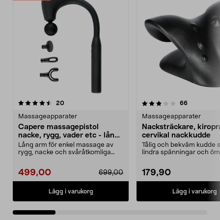
3.5 av 5 stjärnor
recensioner
4.5 av 5 stjärnor
recensione
20
66
Massageapparater
Massageapparater
Capere massagepistol
Nacksträckare, kiropr
nacke, rygg, vader etc - lång
cervikal nackkudde
arm
Lång arm för enkel massage av
Tålig och bekväm kudde 
rygg, nacke och svåråtkomliga
lindra spänningar och öm
muskler. Capere mass...
nacke och axlar. Ki...
499,00
179,90
699,00
Lägg i varukorg
Lägg i varukorg