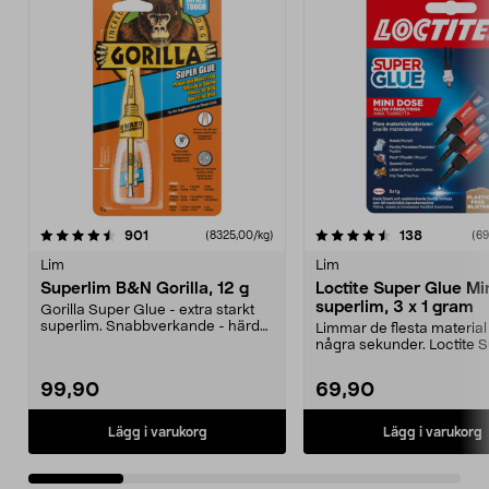
4.5 av 5 stjärnor
recensioner
4.5 av 5 stjärnor
recensione
901
138
(8325,00/kg)
(6
Lim
Lim
Superlim B&N Gorilla, 12 g
Loctite Super Glue Min
superlim, 3 x 1 gram
Gorilla Super Glue - extra starkt
superlim. Snabbverkande - härdar
Limmar de flesta material
på 10-45 seku...
några sekunder. Loctite 
Glue Mini – superlim ...
99,90
69,90
Lägg i varukorg
Lägg i varukorg