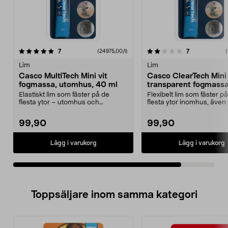
2.0av 5 stjärnor
recensioner
recensioner
7
7
(24975,00/l)
(
Lim
Lim
Casco MultiTech Mini vit
Casco ClearTech Mini
fogmassa, utomhus, 40 ml
transparent fogmassa
inomhus, 40 ml
Elastiskt lim som fäster på de
Flexibelt lim som fäster p
flesta ytor – utomhus och
flesta ytor inomhus, även
inomhus. Casco MultiTec...
Casco ClearTech...
99,90
99,90
Lägg i varukorg
Lägg i varukorg
Toppsäljare inom samma kategori