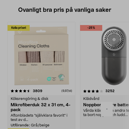
Ovanligt bra pris på vanliga saker
Kolla priset
-25%
4.0av 5 stjärnor
recensioner
4.5av 5 stjärnor
recensio
3809
3252
(9,97/st)
Köksrengöring & disk
Klädvård
Mikrofiberduk 32 x 31 cm, 4-
Noppborttagare batter
-
pack
Vårda kläder och andra tex
ta bort noppor och ludd.
Aftonbladets "självklara favorit” i
Noppborttagaren fräs...
test av d...
Utförande:
Grå/beige