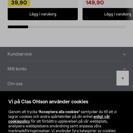
39,90
149,90
Lägg i varukorg
Lägg i varukorg
Sidfot
Kundservice
Mitt konto
Product
+
quantity
Om oss
Aktuellt
Vi på Clas Ohlson använder cookies
Genom att trycka
”Acceptera alla cookies”
samtycker du till att vi
Våra bolag
lagrar cookies och andra spårtekniker på din enhet
enligt vår
cookiepolicy
för att förbättra upplevelsen på vår webbplats,
analysera webbplatsens användning samt anpassa våra
Hitta butik
marknadsföringsinsatser. Vi använder fyra kategorier av cookies: