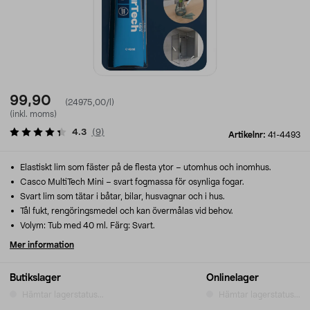
99,90
(24975,00/l)
(inkl. moms)
4.3
(
9
)
Artikelnr:
41-4493
Elastiskt lim som fäster på de flesta ytor – utomhus och inomhus.
Casco MultiTech Mini – svart fogmassa för osynliga fogar.
Svart lim som tätar i båtar, bilar, husvagnar och i hus.
Tål fukt, rengöringsmedel och kan övermålas vid behov.
Volym: Tub med 40 ml. Färg: Svart.
Mer information
Butikslager
Onlinelager
Hämtar lagerstatus...
Hämtar lagerstatus...