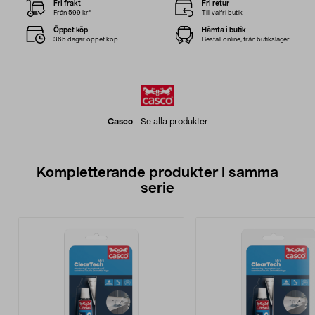
Fri frakt
Fri retur
Från 599 kr*
Till valfri butik
Öppet köp
Hämta i butik
365 dagar öppet köp
Beställ online, från butikslager
Casco
-
Se alla produkter
Kompletterande produkter i samma
serie