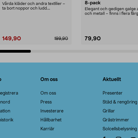
8-pack
Vårda kläder och andra textilier –
ta bort noppor och ludd.
Elegant och gedigen galge a
Noppborttagaren fräs...
och metall – finns i flera färg
Galge med sv...
149,90
79,90
199,90
Lägg i varukorg
Lägg i varukorg
o
Om oss
Aktuellt
egistrera
Om oss
Presenter
enord
Press
Städ & rengöring
ation
Investerare
Grillar
istorik
Hållbarhet
Grästrimmer
Karriär
Solcellsbelysning