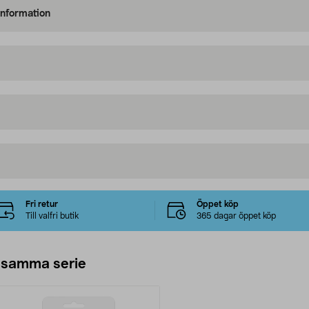
information
Fri retur
Öppet köp
Till valfri butik
365 dagar öppet köp
 samma serie