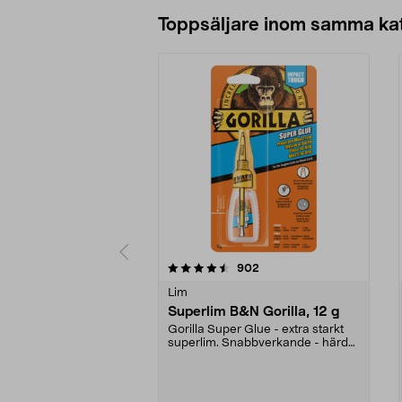
Lägg i varukorg
Toppsäljare inom samma ka
5 av 5 stjärnor
4.5 av 5 stjärnor
recensioner
902
Lim
Superlim B&N Gorilla, 12 g
Gorilla Super Glue - extra starkt
superlim. Snabbverkande - härdar
på 10-45 seku...