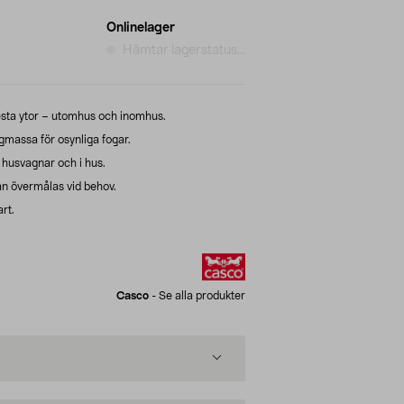
Onlinelager
Hämtar lagerstatus...
lesta ytor – utomhus och inomhus.
gmassa för osynliga fogar.
, husvagnar och i hus.
an övermålas vid behov.
rt.
Casco
-
Se alla produkter