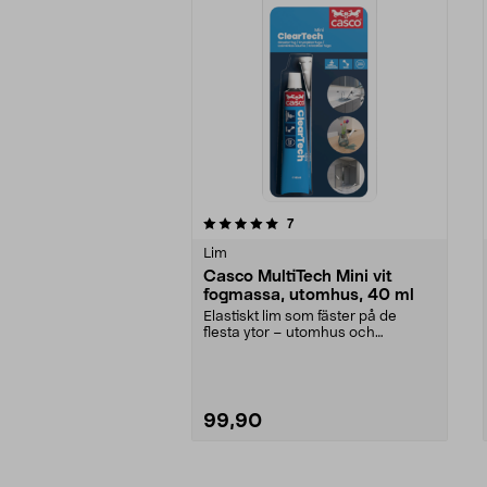
0av 5 stjärnor
2.0av 5 stjärnor
recensioner
7
Lim
Casco MultiTech Mini vit
fogmassa, utomhus, 40 ml
Elastiskt lim som fäster på de
flesta ytor – utomhus och
inomhus. Casco MultiTec...
99,90