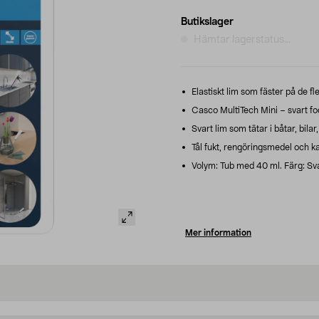
Butikslager
Hämtar lagerstatus...
Elastiskt lim som fäster på de f
Casco MultiTech Mini – svart fo
Svart lim som tätar i båtar, bilar
Tål fukt, rengöringsmedel och k
Volym: Tub med 40 ml. Färg: Sva
Mer information