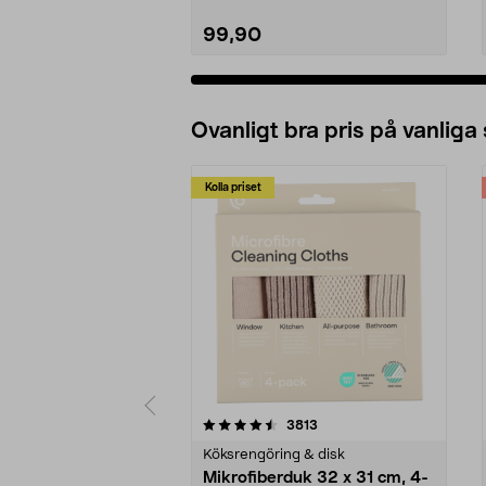
99,90
Ovanligt bra pris på vanliga
Kolla priset
5av 5 stjärnor
4.0av 5 stjärnor
recensioner
3813
Köksrengöring & disk
Mikrofiberduk 32 x 31 cm, 4-