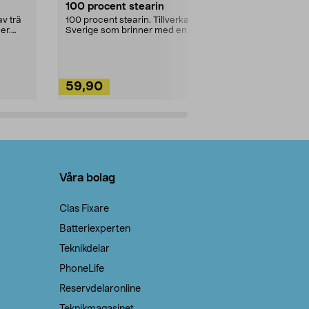
100 procent stearin
Ett allsidigt 
städning och 
v trä
100 procent stearin. Tillverkade i
ute. Städa med
er.
Sverige som brinner med en
vacker och sotfri ...
59,90
49,90
Lägg i varukorg
Lägg
Våra bolag
Clas Fixare
Batteriexperten
Teknikdelar
PhoneLife
Reservdelaronline
Teknikmagasinet