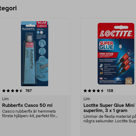
Lägg i varukorg
tegori
4.5 av 5 stjärnor
recensioner
4.5 av 5 stjärnor
recensioner
767
138
Lim
Lim
Rubberfix Casco 50 ml
Loctite Super Glue Mini 
superlim, 3 x 1 gram
Casco rubberfix är hemmets
första hjälpen-kit, perfekt för
Limmar de flesta material p
reparation, skydd och...
några sekunder. Loctite Su
Glue Mini – superlim ...