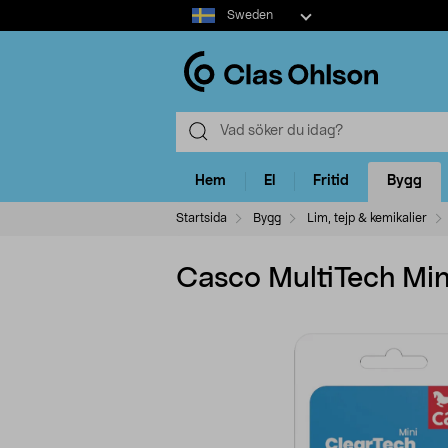
Select
Sweden
market
Hem
El
Fritid
Bygg
Startsida
Bygg
Lim, tejp & kemikalier
Casco MultiTech Min