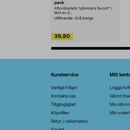
pack
Aftonbladets "självklara favorit” i
test av d...
Utförande:
Grå/beige
39,90
Lägg i varukorg
Sidfot
Kundservice
Mitt kont
Vanliga frågor
Logga in/R
Kontakta oss
Glömt lös
Tillgänglighet
Min inform
Köpvillkor
Min orderh
Retur / reklamation
Elavfall