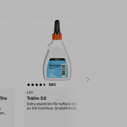
4.5 av 5 stjärnor
recensioner
4.0
860
1
Lim
Lim
Trio
Trälim D2
Skruvlåsnin
Extra starkt lim för tuffare limning
Gänglåsning
av trä inomhus. Snabbhärdande -
styrka. Undvi
å
använd det ...
loss. Låser mut
per