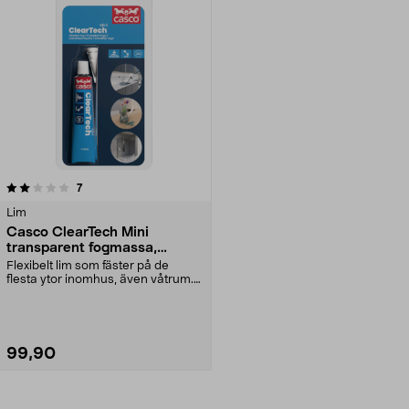
recensioner
7
Lim
Casco ClearTech Mini
transparent fogmassa,
inomhus, 40 ml
Flexibelt lim som fäster på de
flesta ytor inomhus, även våtrum.
Casco ClearTech...
99,90