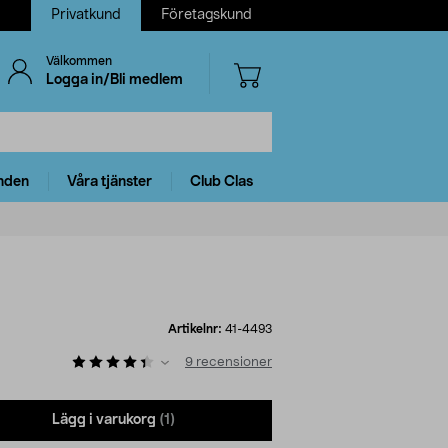
Privatkund
Företagskund
Välkommen
Logga in/Bli medlem
nden
Våra tjänster
Club Clas
Artikelnr:
41-4493
9
recensioner
Lägg i varukorg
(1)