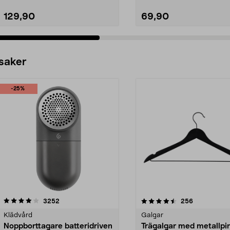
129,90
69,90
 saker
-25%
4.5av 5 stjärnor
recensioner
4.0av 5 stjärnor
recensioner
3252
256
Klädvård
Galgar
Noppborttagare batteridriven
Trägalgar med metallpi