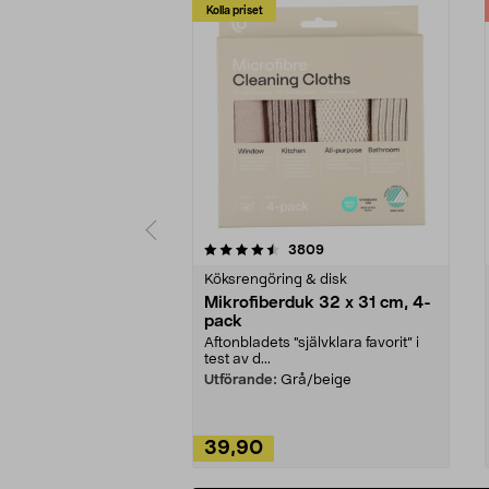
Kolla priset
5av 5 stjärnor
4.0av 5 stjärnor
recensioner
3809
Köksrengöring & disk
Mikrofiberduk 32 x 31 cm, 4-
pack
Aftonbladets "självklara favorit” i
test av d...
Utförande:
Grå/beige
39,90