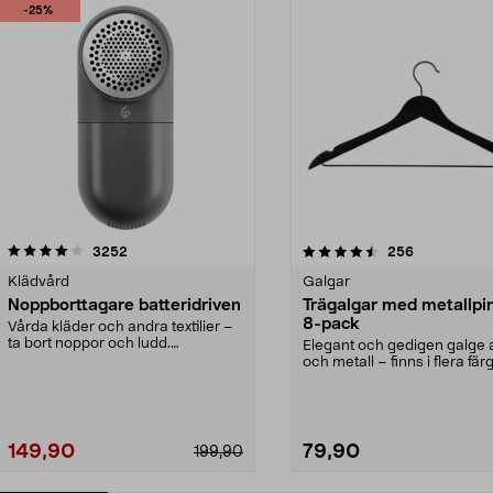
-25%
4.5av 5 stjärnor
recensioner
4.0av 5 stjärnor
recensioner
3252
256
Klädvård
Galgar
Noppborttagare batteridriven
Trägalgar med metallpi
8-pack
Vårda kläder och andra textilier –
ta bort noppor och ludd.
Elegant och gedigen galge a
Noppborttagaren fräs...
och metall – finns i flera färg
Galge med sv...
149,90
79,90
199,90