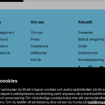
Lägg i varukorg
Lägg i varukorg
o
Om oss
Aktuellt
egistrera
Om oss
Presenter
enord
Press
Städ & rengöring
ation
Investerare
Grillar
istorik
Hållbarhet
Grästrimmer
Karriär
Solcellsbelysning
 cookies
”
samtycker du till att vi lagrar cookies och andra spårtekniker på din 
analysera webbplatsens användning samt anpassa våra marknadsförings
 och annonsering. För nödvändiga cookies krävs inte ditt samtycke ef
a. Om du istället vill skräddarsy dina val kan du trycka på
inställninga