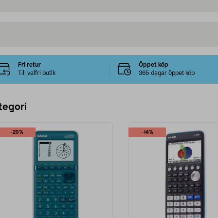
Fri retur
Öppet köp
Till valfri butik
365 dagar öppet köp
tegori
-29%
-14%