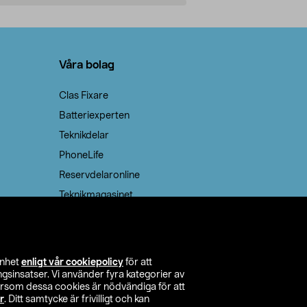
Lägg i varukorg
Lägg
Våra bolag
Clas Fixare
Batteriexperten
Teknikdelar
PhoneLife
Reservdelaronline
Teknikmagasinet
enhet
enligt vår cookiepolicy
för att
insatser. Vi använder fyra kategorier av
tersom dessa cookies är nödvändiga för att
r
. Ditt samtycke är frivilligt och kan