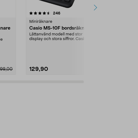
4.5 av 5 stjärnor
recensioner
4.5
246
4
Miniräknare
Miniräknare
knare
Casio MS-10F bordsräknare
Texas TI-84
med USB, g
Lättanvänd modell med stor
högskola
display och stora siffror. Casio
de
Avancerade st
MS-10F – prisvärd bo...
finansfunktion
.
matematikkurs
129,90
1499,00
399,00