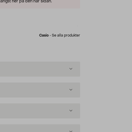
ängst ner på den här sidan.
Casio
-
Se alla produkter