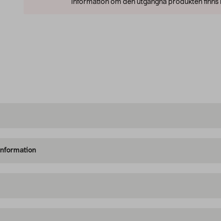
Information om den utgångna produkten finns l
information