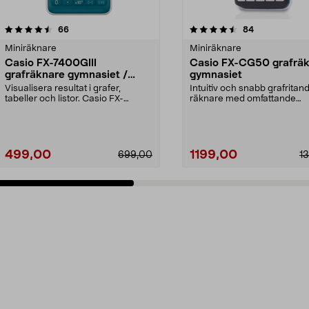
4.5 av 5 stjärnor
recensioner
4.5 av 5 stjärnor
recensioner
66
84
Miniräknare
Miniräknare
Casio FX-7400GIII
Casio FX-CG50 grafrä
grafräknare gymnasiet /
gymnasiet
högskola
Visualisera resultat i grafer,
Intuitiv och snabb grafritan
tabeller och listor. Casio FX-
räknare med omfattande
7400GIII grafräknar...
funktioner. Casio FX-CG50 ..
499,00
1199,00
699,00
1