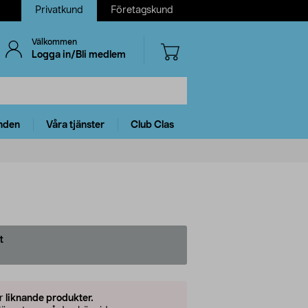
Privatkund
Företagskund
Välkommen
Logga in/Bli medlem
nden
Våra tjänster
Club Clas
t
er
liknande produkter.