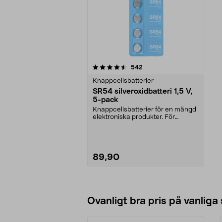
5av 5 stjärnor
recensioner
542
Knappcellsbatterier
SR54 silveroxidbatteri 1,5 V,
5-pack
Knappcellsbatterier för en mängd
elektroniska produkter. För
klockor, nyckelring...
89,90
Lägg i varukorg
Ovanligt bra pris på vanliga