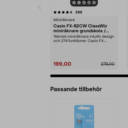
5 av 5 stjärnor
4.5 av 5 stjärnor
recensioner
266
Miniräknare
Casio FX-82CW ClassWiz
miniräknare grundskola /
gymnasiet
Teknisk miniräknare intuitiv design
och 274 funktioner. Casio FX-
82CW ClassWiz m...
199,00
279,00
Passande tillbehör