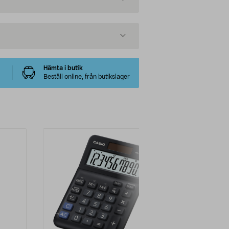
Hämta i butik
Beställ online, från butikslager
-17%