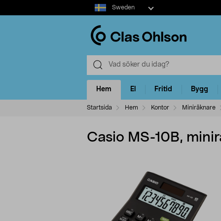
Select
Sweden
market
Hem
El
Fritid
Bygg
Startsida
Hem
Kontor
Miniräknare
Casio MS-10B, mini