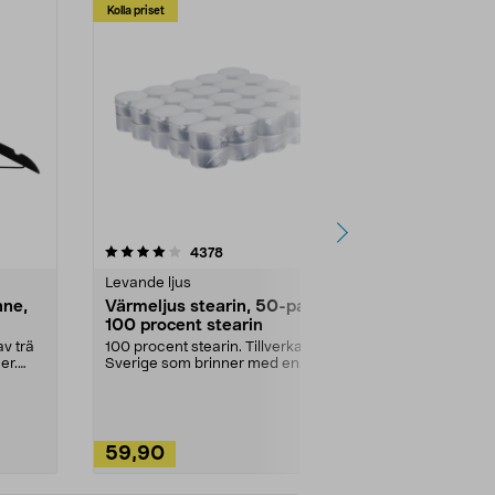
Kolla priset
Multibuy
4.5av 5 stjärnor
recensioner
4.5
4378
2
Levande ljus
Rengöringsm
nne,
Värmeljus stearin, 50-pack,
Bikarbonat
100 procent stearin
Ett allsidigt 
städning och 
v trä
100 procent stearin. Tillverkade i
ute. Städa med
er.
Sverige som brinner med en
vacker och sotfri ...
59,90
49,90