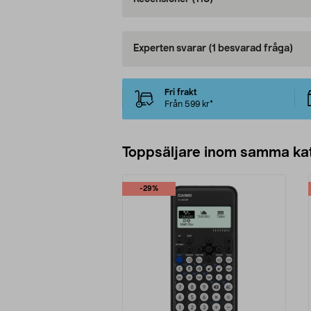
Experten svarar
(1 besvarad fråga)
Fri frakt
Från 599 kr*
Toppsäljare inom samma ka
-29%