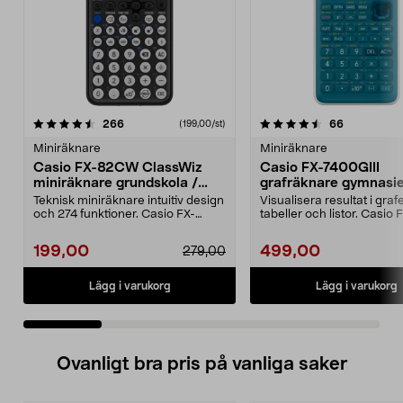
4.5 av 5 stjärnor
recensioner
4.5 av 5 stjärnor
recensione
266
66
(199,00/st)
Miniräknare
Miniräknare
Casio FX-82CW ClassWiz
Casio FX-7400GIII
miniräknare grundskola /
grafräknare gymnasie
gymnasiet
högskola
Teknisk miniräknare intuitiv design
Visualisera resultat i grafe
och 274 funktioner. Casio FX-
tabeller och listor. Casio 
82CW ClassWiz m...
7400GIII grafräknar...
199,00
499,00
279,00
Lägg i varukorg
Lägg i varukorg
Ovanligt bra pris på vanliga saker