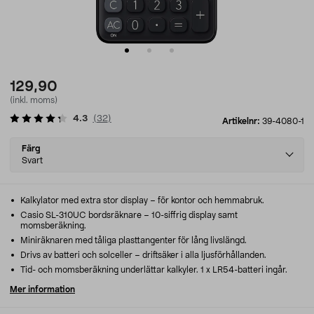
129,90
(inkl. moms)
4.3
(
32
)
Artikelnr:
39-4080-1
Select
Färg
variant
Svart
Kalkylator med extra stor display – för kontor och hemmabruk.
Casio SL-310UC bordsräknare – 10-siffrig display samt
momsberäkning.
Miniräknaren med tåliga plasttangenter för lång livslängd.
Drivs av batteri och solceller – driftsäker i alla ljusförhållanden.
Tid- och momsberäkning underlättar kalkyler. 1 x LR54-batteri ingår.
Mer information