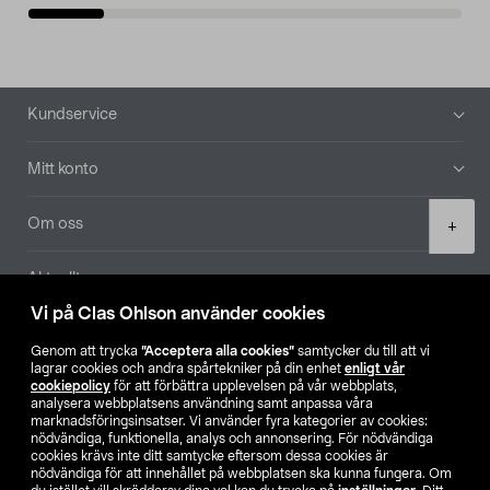
Sidfot
Kundservice
Mitt konto
Product
Om oss
+
quantity
Aktuellt
Vi på Clas Ohlson använder cookies
Våra bolag
Genom att trycka
”Acceptera alla cookies”
samtycker du till att vi
lagrar cookies och andra spårtekniker på din enhet
enligt vår
Hitta butik
cookiepolicy
för att förbättra upplevelsen på vår webbplats,
analysera webbplatsens användning samt anpassa våra
marknadsföringsinsatser. Vi använder fyra kategorier av cookies:
nödvändiga, funktionella, analys och annonsering. För nödvändiga
SE
NO
FI
cookies krävs inte ditt samtycke eftersom dessa cookies är
nödvändiga för att innehållet på webbplatsen ska kunna fungera. Om