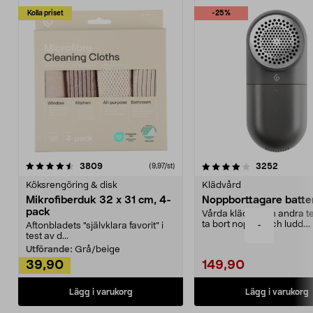
Kolla priset
-25%
4.0av 5 stjärnor
recensioner
4.5av 5 stjärnor
recensio
3809
3252
(9,97/st)
Köksrengöring & disk
Klädvård
Mikrofiberduk 32 x 31 cm, 4-
Noppborttagare batter
pack
Vårda kläder och andra tex
ta bort noppor och ludd.
-
Aftonbladets "självklara favorit” i
Noppborttagaren fräs...
test av d...
Utförande:
Grå/beige
39,90
149,90
Lägg i varukorg
Lägg i varukorg