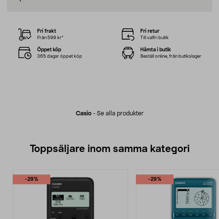
Fri frakt
Fri retur
Från 599 kr*
Till valfri butik
Öppet köp
Hämta i butik
365 dagar öppet köp
Beställ online, från butikslager
Casio
-
Se alla produkter
Toppsäljare inom samma kategori
-29%
-29%