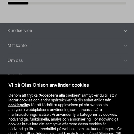
Sidfot
Kundservice
Mitt konto
Om oss
Aktuellt
Vi på Clas Ohlson använder cookies
Våra bolag
Genom att trycka
”Acceptera alla cookies”
samtycker du till att vi
lagrar cookies och andra spårtekniker på din enhet
enligt vår
Hitta butik
cookiepolicy
för att förbättra upplevelsen på vår webbplats,
analysera webbplatsens användning samt anpassa våra
marknadsföringsinsatser. Vi använder fyra kategorier av cookies:
nödvändiga, funktionella, analys och annonsering. För nödvändiga
SE
NO
FI
cookies krävs inte ditt samtycke eftersom dessa cookies är
nödvändiga för att innehållet på webbplatsen ska kunna fungera. Om
du istället vill skräddarsy dina val kan du trycka på
inställningar
. Ditt