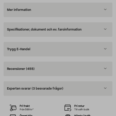
Mer information
Specifikationer, dokument och ev. faroinformation
Trygg E-Handel
Recensioner
(455)
Experten svarar
(3 besvarade frågor)
Fri frakt
Fri retur
Från 599 kr*
Till valfri butik
Öppet köp
Hämta i butik