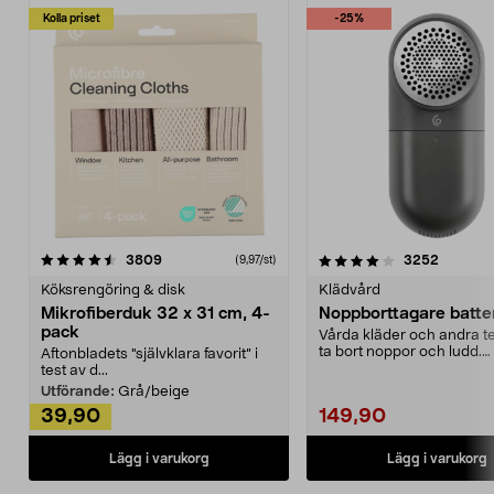
Kolla priset
-25%
4.0av 5 stjärnor
recensioner
4.5av 5 stjärnor
recensio
3809
3252
(9,97/st)
Köksrengöring & disk
Klädvård
Mikrofiberduk 32 x 31 cm, 4-
Noppborttagare batter
pack
Vårda kläder och andra tex
ta bort noppor och ludd.
Aftonbladets "självklara favorit” i
Noppborttagaren fräs...
test av d...
Utförande:
Grå/beige
39,90
149,90
Lägg i varukorg
Lägg i varukorg