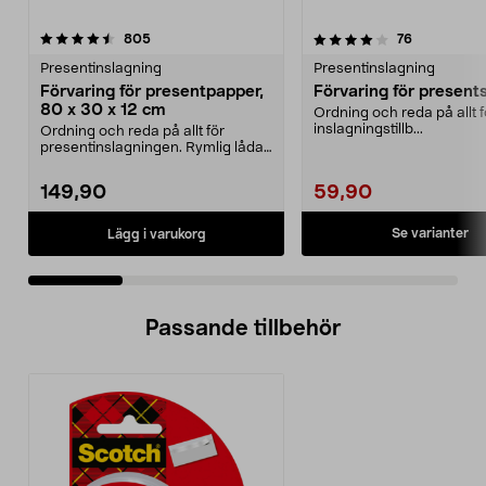
4.0 av 5 stjärnor
recensioner
4.5 av 5 stjärnor
recensioner
805
76
Presentinslagning
Presentinslagning
Förvaring för presentpapper,
Förvaring för present
80 x 30 x 12 cm
Ordning och reda på allt f
inslagningstillb...
Ordning och reda på allt för
presentinslagningen. Rymlig låda
med plats för pres...
149,90
59,90
Se varianter
Lägg i varukorg
Passande tillbehör