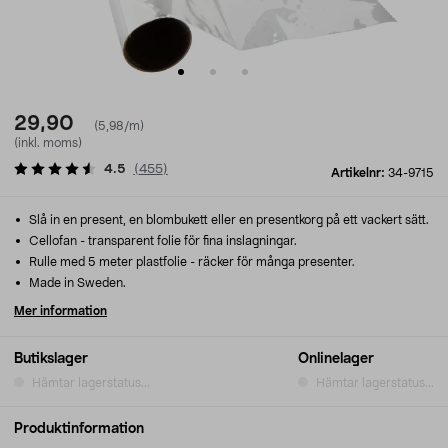
29,90
(5,98/m)
(inkl. moms)
4.5
(
455
)
Artikelnr:
34-9715
Slå in en present, en blombukett eller en presentkorg på ett vackert sätt.
Cellofan - transparent folie för fina inslagningar.
Rulle med 5 meter plastfolie - räcker för många presenter.
Made in Sweden.
Mer information
Butikslager
Onlinelager
Hämtar lagerstatus...
Hämtar lagerstatus...
Produktinformation