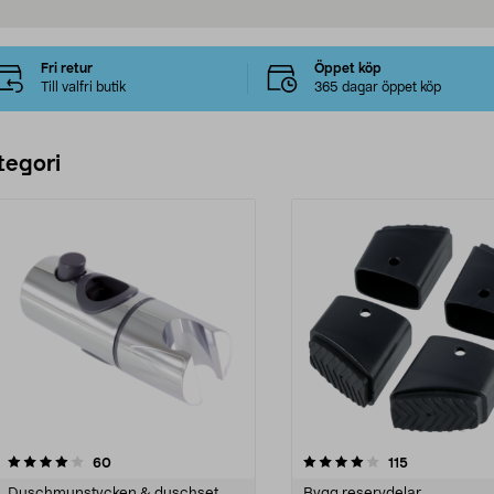
Fri retur
Öppet köp
Till valfri butik
365 dagar öppet köp
tegori
4.0 av 5 stjärnor
recensioner
4.5 av 5 stjärnor
recensioner
60
115
Duschmunstycken & duschset
Bygg reservdelar