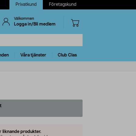
Privatkund
Företagskund
Välkommen
Logga in/Bli medlem
nden
Våra tjänster
Club Clas
t
er
liknande produkter.