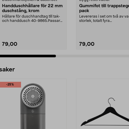
Handduschhållare för 22 mm
Gummifot till trappsteg
duschstång, krom
pack
Hållare för duschhandtag till tak-
Levereras i set om två av va
och handdusch 40-9865.Passar
storlek, totalt fyra
22 mm stång och ...
stycken.Innermåtten på de t.
79,00
79,00
 saker
-25%