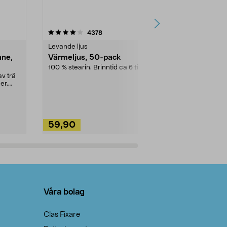
4.5av 5 stjärnor
recensioner
4.5
4378
2
Levande ljus
Rengöringsm
nne,
Värmeljus, 50-pack
Bikarbonat
100 % stearin. Brinntid ca 6 tim.
Ett allsidigt 
städning och 
v trä
ute. Städa med
er.
59,90
49,90
Lägg i varukorg
Lägg
Våra bolag
Clas Fixare