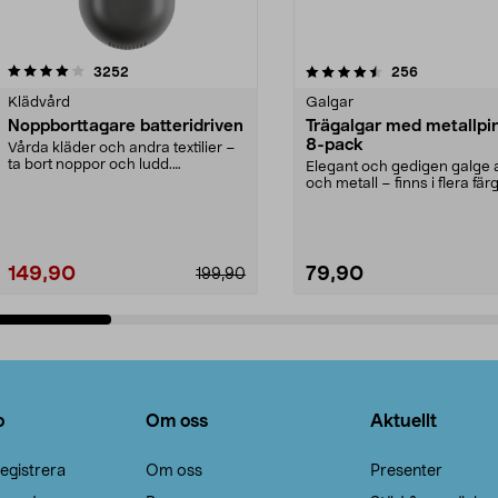
4.5av 5 stjärnor
recensioner
4.0av 5 stjärnor
recensioner
3252
256
Klädvård
Galgar
Noppborttagare batteridriven
Trägalgar med metallpi
8-pack
Vårda kläder och andra textilier –
ta bort noppor och ludd.
Elegant och gedigen galge a
Noppborttagaren fräs...
och metall – finns i flera färg
Galge med sv...
149,90
79,90
199,90
Lägg i varukorg
Lägg i varukorg
o
Om oss
Aktuellt
egistrera
Om oss
Presenter