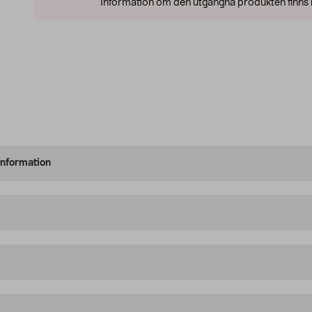
Information om den utgångna produkten finns l
information