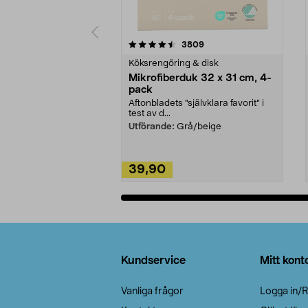
5av 5 stjärnor
4.0av 5 stjärnor
recensioner
3809
Köksrengöring & disk
Mikrofiberduk 32 x 31 cm, 4-
pack
Aftonbladets "självklara favorit” i
test av d...
Utförande:
Grå/beige
39,90
Lägg i varukorg
Sidfot
Kundservice
Mitt kont
Vanliga frågor
Logga in/R