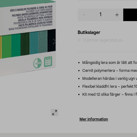
Product
quantity
Butikslager
Hämtar lagerstatus...
Mångsidig lera som är lätt att f
Cernit polymerlera – forma med
Modelleran härdas i vanlig ugn vi
Flexibel kladdfri lera – perfekt 
Kit med 12 olika färger – finns i 
Mer information