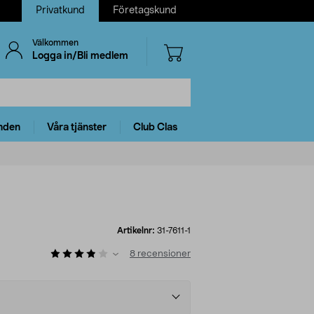
Privatkund
Företagskund
Välkommen
Logga in/Bli medlem
nden
Våra tjänster
Club Clas
Artikelnr:
31-7611-1
8
recensioner