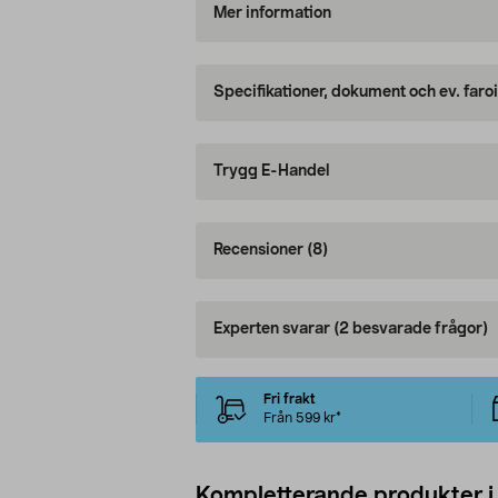
Mer information
Specifikationer, dokument och ev. faro
Trygg E-Handel
Recensioner
(8)
Experten svarar
(2 besvarade frågor)
Fri frakt
Från 599 kr*
Kompletterande produkter i