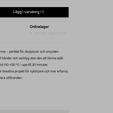
Lägg i varukorg
(1)
Onlinelager
Hämtar lagerstatus...
orma – perfekt för skulpturer och smycken.
 händer och verktyg utan den att lämna spår.
d 110–130 °C i upp till 30 minuter.
för kreativa projekt för nybörjare och mer erfarna.
flera utföranden.