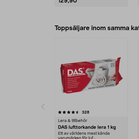
129,90
Lägg i varukorg
Toppsäljare inom samma ka
5 av 5 stjärnor
4.5 av 5 stjärnor
recensioner
328
Lera & tillbehör
DAS lufttorkande lera 1 kg
Ett av världens mest kända
varumärken för luf...