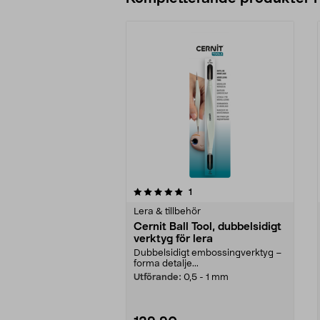
0av 5 stjärnor
5.0av 5 stjärnor
recensioner
1
Lera & tillbehör
Cernit Ball Tool, dubbelsidigt
verktyg för lera
Dubbelsidigt embossingverktyg –
forma detalje...
Utförande:
0,5 - 1 mm