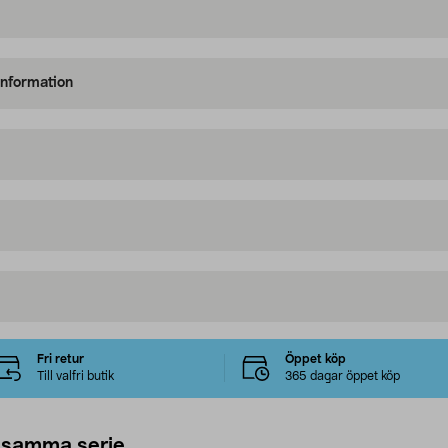
information
Fri retur
Öppet köp
Till valfri butik
365 dagar öppet köp
 samma serie