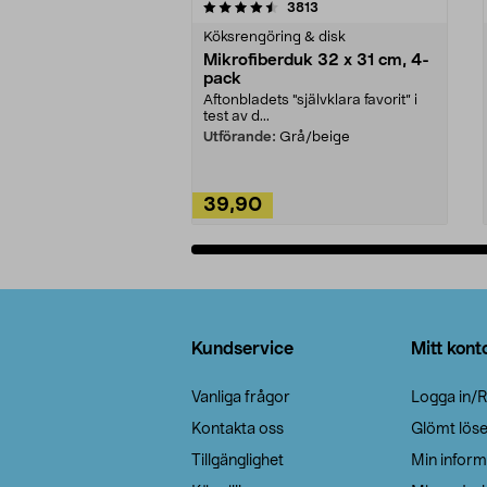
5av 5 stjärnor
4.0av 5 stjärnor
recensioner
3813
Köksrengöring & disk
Mikrofiberduk 32 x 31 cm, 4-
pack
Aftonbladets "självklara favorit” i
test av d...
Utförande:
Grå/beige
39,90
Lägg i varukorg
Sidfot
Kundservice
Mitt kont
Vanliga frågor
Logga in/R
Kontakta oss
Glömt lös
Tillgänglighet
Min inform