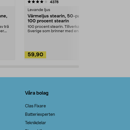
4.5av 5 stjärnor
recensioner
4.5
4378
2
Levande ljus
Rengöringsm
nne,
Värmeljus stearin, 50-pack,
Bikarbonat
100 procent stearin
Ett allsidigt 
städning och 
v trä
100 procent stearin. Tillverkade i
ute. Städa med
er.
Sverige som brinner med en
vacker och sotfri ...
59,90
49,90
Lägg i varukorg
Lägg
Våra bolag
Clas Fixare
Batteriexperten
Teknikdelar