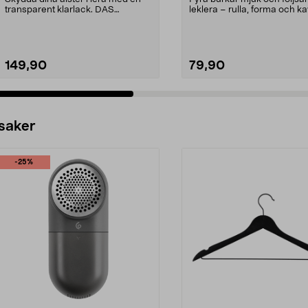
transparent klarlack. DAS
leklera – rulla, forma och ka
Vernidas Professional...
Play-Doh leklera ...
149,90
79,90
 saker
-25%