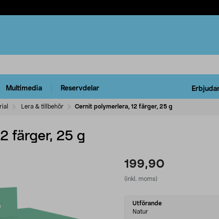
Multimedia
Reservdelar
Erbjuda
ial
Lera & tillbehör
Cernit polymerlera, 12 färger, 25 g
2 färger, 25 g
199,90
(inkl. moms)
Select
Utförande
variant
Natur