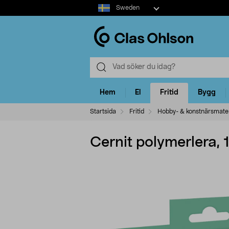
Select
Sweden
market
Hem
El
Fritid
Bygg
Startsida
Fritid
Hobby- & konstnärsmater
Cernit polymerlera, 1