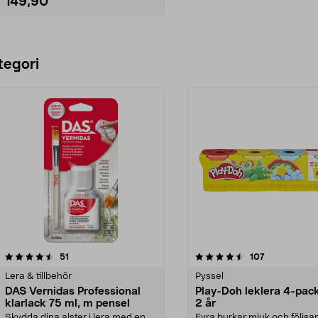
149,90
Lägg i varukorg
tegori
4.5 av 5 stjärnor
recensioner
5.0 av 5 stjärnor
recensioner
51
107
Lera & tillbehör
Pyssel
DAS Vernidas Professional
Play-Doh leklera 4-pack
klarlack 75 ml, m pensel
2 år
Skydda dina alster i lera med en
Fyra burkar mjuk och följs