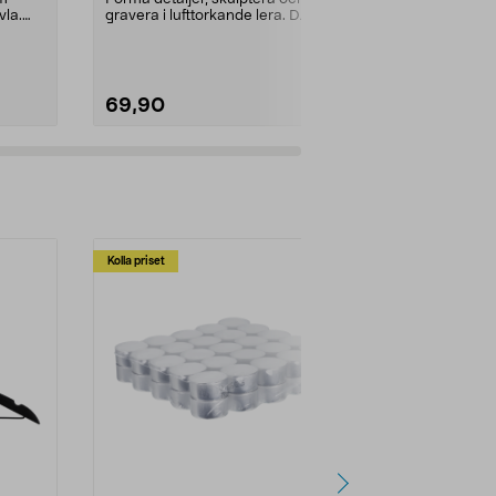
vla.
gravera i lufttorkande lera. DAS
Färg:
Vit
modelleringsverkt...
69,90
49,90
Kolla priset
Multibuy