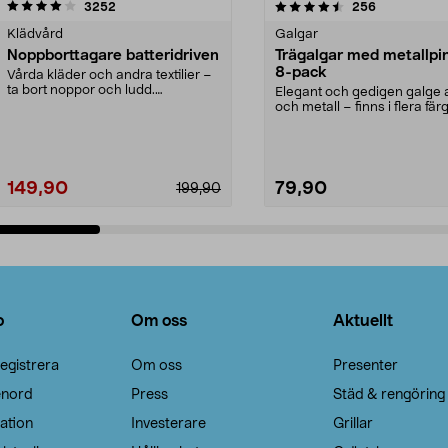
4.5av 5 stjärnor
recensioner
4.0av 5 stjärnor
recensioner
3252
256
Klädvård
Galgar
Noppborttagare batteridriven
Trägalgar med metallpi
8-pack
Vårda kläder och andra textilier –
ta bort noppor och ludd.
Elegant och gedigen galge a
Noppborttagaren fräs...
och metall – finns i flera färg
Galge med sv...
149,90
79,90
199,90
Lägg i varukorg
Lägg i varukorg
o
Om oss
Aktuellt
egistrera
Om oss
Presenter
enord
Press
Städ & rengöring
ation
Investerare
Grillar