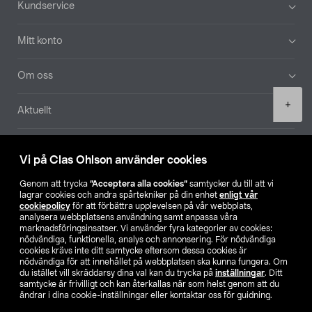
Kundservice
Mitt konto
Om oss
Product
+
Aktuellt
quantity
Våra bolag
Vi på Clas Ohlson använder cookies
Hitta butik
Genom att trycka
”Acceptera alla cookies”
samtycker du till att vi
lagrar cookies och andra spårtekniker på din enhet
enligt vår
cookiepolicy
för att förbättra upplevelsen på vår webbplats,
SE
NO
FI
analysera webbplatsens användning samt anpassa våra
marknadsföringsinsatser. Vi använder fyra kategorier av cookies:
nödvändiga, funktionella, analys och annonsering. För nödvändiga
cookies krävs inte ditt samtycke eftersom dessa cookies är
nödvändiga för att innehållet på webbplatsen ska kunna fungera. Om
du istället vill skräddarsy dina val kan du trycka på
inställningar
. Ditt
samtycke är frivilligt och kan återkallas när som helst genom att du
ändrar i dina cookie-inställningar eller kontaktar oss för guidning.
Köpvillkor
Privacy statement
Klubbvillkor
För företag