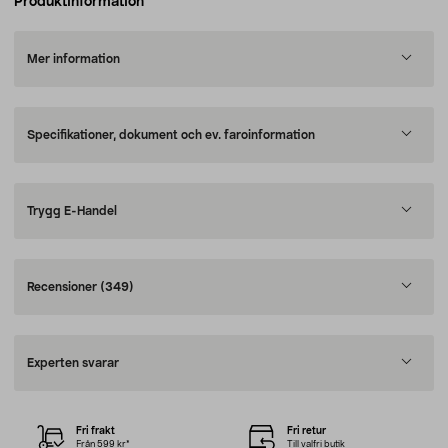
Produktinformation
Mer information
Specifikationer, dokument och ev. faroinformation
Trygg E-Handel
Recensioner
(349)
Experten svarar
Fri frakt
Fri retur
Från 599 kr*
Till valfri butik