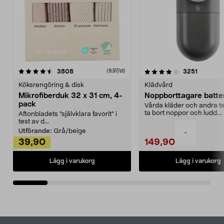
4.0av 5 stjärnor
recensioner
4.5av 5 stjärnor
recensio
3808
3251
(9,97/st)
Köksrengöring & disk
Klädvård
Mikrofiberduk 32 x 31 cm, 4-
Noppborttagare batter
pack
Vårda kläder och andra tex
ta bort noppor och ludd.
Aftonbladets "självklara favorit” i
Noppborttagaren fräs...
test av d...
Utförande:
Grå/beige
-
39,90
149,90
Lägg i varukorg
Lägg i varukorg
Sidfot