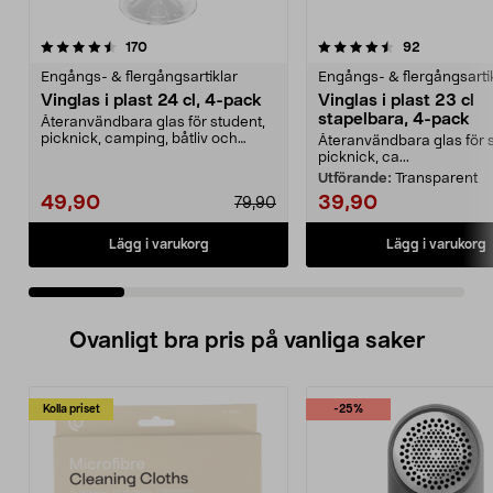
4.5 av 5 stjärnor
recensioner
4.5 av 5 stjärnor
recensione
170
92
Engångs- & flergångsartiklar
Engångs- & flergångsarti
Vinglas i plast 24 cl, 4-pack
Vinglas i plast 23 cl
stapelbara, 4-pack
Återanvändbara glas för student,
picknick, camping, båtliv och
Återanvändbara glas för 
husbil. Vinglas i...
picknick, ca...
Utförande:
Transparent
49,90
39,90
79,90
Lägg i varukorg
Lägg i varukorg
Ovanligt bra pris på vanliga saker
Kolla priset
-25%