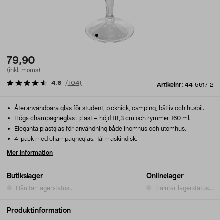
79,90
(inkl. moms)
4.6
(
104
)
Artikelnr:
44-5617-2
Återanvändbara glas för student, picknick, camping, båtliv och husbil.
Höga champagneglas i plast – höjd 18,3 cm och rymmer 160 ml.
Eleganta plastglas för användning både inomhus och utomhus.
4-pack med champagneglas. Tål maskindisk.
Mer information
Butikslager
Onlinelager
Hämtar lagerstatus...
Hämtar lagerstatus...
Produktinformation