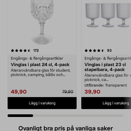
4.5 av 5 stjärnor
recensioner
4.5 av 5 stjärnor
recensione
172
93
Engångs- & flergångsartiklar
Engångs- & flergångsarti
Vinglas i plast 24 cl, 4-pack
Vinglas i plast 23 cl
stapelbara, 4-pack
Återanvändbara glas för student,
picknick, camping, båtliv och
Återanvändbara glas för 
husbil. Vinglas i...
picknick, ca...
Utförande:
Transparent
49,90
39,90
79,90
Lägg i varukorg
Lägg i varukorg
Ovanligt bra pris på vanliga saker