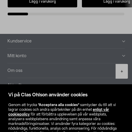
Lägg i varukorg
Lägg i varukorg
Sidfot
Kundservice
Mitt konto
Product
Om oss
+
quantity
Aktuellt
Vi på Clas Ohlson använder cookies
Våra bolag
Genom att trycka
”Acceptera alla cookies”
samtycker du till att vi
lagrar cookies och andra spårtekniker på din enhet
enligt vår
Hitta butik
cookiepolicy
för att förbättra upplevelsen på vår webbplats,
analysera webbplatsens användning samt anpassa våra
marknadsföringsinsatser. Vi använder fyra kategorier av cookies:
nödvändiga, funktionella, analys och annonsering. För nödvändiga
SE
NO
FI