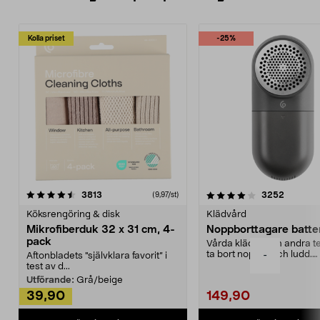
Kolla priset
-25%
4.0av 5 stjärnor
recensioner
4.5av 5 stjärnor
recensio
3813
3252
(9,97/st)
Köksrengöring & disk
Klädvård
Mikrofiberduk 32 x 31 cm, 4-
Noppborttagare batter
pack
Vårda kläder och andra tex
ta bort noppor och ludd.
-
Aftonbladets "självklara favorit” i
Noppborttagaren fräs...
test av d...
Utförande:
Grå/beige
39,90
149,90