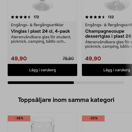
4.5av 5 stjärnor
recensioner
4.5av 5 stjärnor
recensione
172
132
Engångs- & flergångsartiklar
Engångs- & flergångsarti
Vinglas i plast 24 cl, 4-pack
Champagnecoupe
dessertglas i plast 26 
Återanvändbara glas för student,
pack
picknick, camping, båtliv och
Återanvändbara glas för 
husbil. Vinglas i...
picknick, camping, båtliv
husbil. Champagne...
49,90
49,90
79,90
Lägg i varukorg
Lägg i varukorg
Toppsäljare inom samma kategori
-38%
-33%