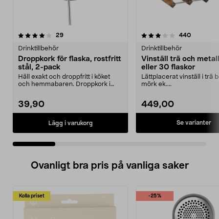
3.5 av 5 stjärnor
recensioner
4.5 av 5 stjärnor
recension
29
440
Drinktillbehör
Drinktillbehör
Droppkork för flaska, rostfritt
Vinställ trä och metall
stål, 2-pack
eller 30 flaskor
Häll exakt och droppfritt i köket
Lättplacerat vinställ i trä 
och hemmabaren. Droppkork i
mörk ek....
rostfritt stål – s...
39,90
449,00
Se varianter
Lägg i varukorg
Ovanligt bra pris på vanliga saker
Kolla priset
-25%