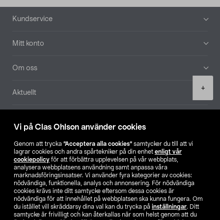
Sidfot
Kundservice
Mitt konto
Om oss
Product
+
Aktuellt
quantity
Våra bolag
Vi på Clas Ohlson använder cookies
Hitta butik
Genom att trycka
”Acceptera alla cookies”
samtycker du till att vi
lagrar cookies och andra spårtekniker på din enhet
enligt vår
cookiepolicy
för att förbättra upplevelsen på vår webbplats,
SE
NO
FI
analysera webbplatsens användning samt anpassa våra
marknadsföringsinsatser. Vi använder fyra kategorier av cookies:
nödvändiga, funktionella, analys och annonsering. För nödvändiga
cookies krävs inte ditt samtycke eftersom dessa cookies är
nödvändiga för att innehållet på webbplatsen ska kunna fungera. Om
du istället vill skräddarsy dina val kan du trycka på
inställningar
. Ditt
samtycke är frivilligt och kan återkallas när som helst genom att du