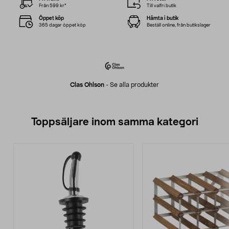
Från 599 kr*
Till valfri butik
Öppet köp
Hämta i butik
365 dagar öppet köp
Beställ online, från butikslager
Clas Ohlson
-
Se alla produkter
Toppsäljare inom samma kategori