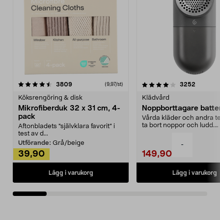
4.0av 5 stjärnor
recensioner
4.5av 5 stjärnor
recensio
3809
3252
(9,97/st)
Köksrengöring & disk
Klädvård
Mikrofiberduk 32 x 31 cm, 4-
Noppborttagare batter
pack
Vårda kläder och andra tex
ta bort noppor och ludd.
Aftonbladets "självklara favorit” i
Noppborttagaren fräs...
test av d...
Utförande:
Grå/beige
-
39,90
149,90
Lägg i varukorg
Lägg i varukorg