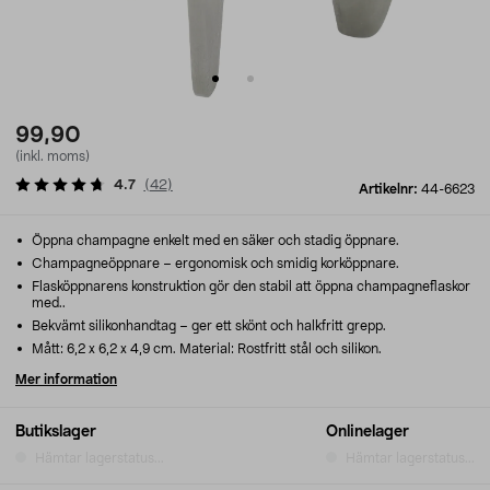
99,90
(inkl. moms)
4.7
(
42
)
Artikelnr:
44-6623
Öppna champagne enkelt med en säker och stadig öppnare.
Champagneöppnare – ergonomisk och smidig korköppnare.
Flasköppnarens konstruktion gör den stabil att öppna champagneflaskor
med..
Bekvämt silikonhandtag – ger ett skönt och halkfritt grepp.
Mått: 6,2 x 6,2 x 4,9 cm. Material: Rostfritt stål och silikon.
Mer information
Butikslager
Onlinelager
Hämtar lagerstatus...
Hämtar lagerstatus...