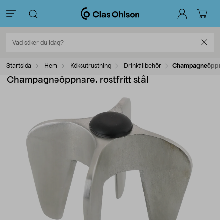
Startsida
Hem
Köksutrustning
Drinktillbehör
Champagneöppnar
Champagneöppnare, rostfritt stål