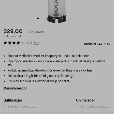
329,00
(329,00/st)
(inkl. moms)
3.9
(
11
)
Artikelnr:
44-6227
Öppnar vinflaskor med ett knapptryck – på 7–10 sekunder.
Champion elektrisk vinöppnare – elegant och robust design i rostfritt
stål.
Korkskruv med backfunktion för enkel borttagning av korken.
Folieskärare ingår för smidig och ren öppning.
Drivs av 4 x AA/LR6-batterier (säljs separat).
Mer information
Butikslager
Onlinelager
Hämtar lagerstatus...
Hämtar lagerstatus...