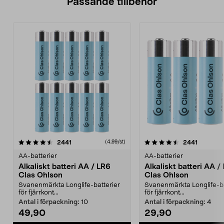
Passande tillbehör
4.5av 5 stjärnor
recensioner
4.5av 5 stjärnor
recensio
2441
2441
(4,99/st)
AA-batterier
AA-batterier
Alkaliskt batteri AA / LR6
Alkaliskt batteri AA /
Clas Ohlson
Clas Ohlson
Svanenmärkta Longlife-batterier
Svanenmärkta Longlife-ba
för fjärrkont...
för fjärrkont...
Antal i förpackning:
10
Antal i förpackning:
4
49,90
29,90