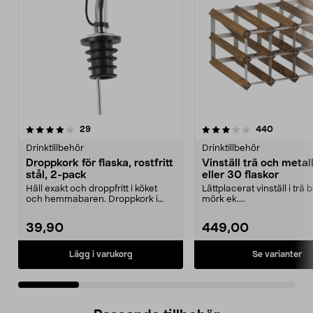
3.5 av 5 stjärnor
recensioner
4.5 av 5 stjärnor
recension
29
440
Drinktillbehör
Drinktillbehör
Droppkork för flaska, rostfritt
Vinställ trä och metall
stål, 2-pack
eller 30 flaskor
Häll exakt och droppfritt i köket
Lättplacerat vinställ i trä 
och hemmabaren. Droppkork i
mörk ek....
rostfritt stål – s...
39,90
449,00
Se varianter
Lägg i varukorg