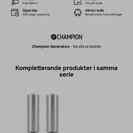
Från 599 kr*
Till valfri butik
Öppet köp
Hämta i butik
365 dagar öppet köp
Beställ online, från butikslager
Champion Generators
-
Se alla produkter
Kompletterande produkter i samma
serie