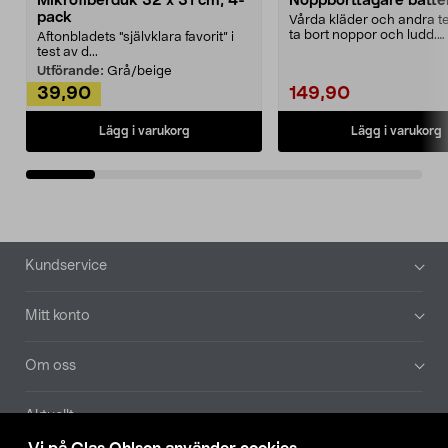
Mikrofiberduk 32 x 31 cm, 4-
Noppborttagare batter
pack
Vårda kläder och andra tex
ta bort noppor och ludd.
Aftonbladets "självklara favorit” i
Noppborttagaren fräs...
test av d...
Utförande:
Grå/beige
39,90
149,90
Lägg i varukorg
Lägg i varukorg
Sidfot
Kundservice
Mitt konto
Om oss
Aktuellt