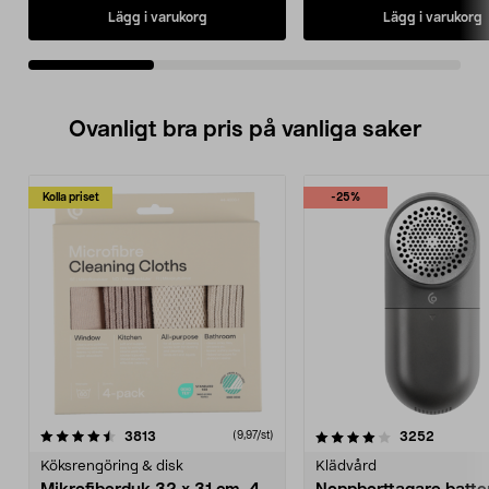
Lägg i varukorg
Lägg i varukorg
Ovanligt bra pris på vanliga saker
Kolla priset
-25%
4.0av 5 stjärnor
recensioner
4.5av 5 stjärnor
recensio
3813
3252
(9,97/st)
Köksrengöring & disk
Klädvård