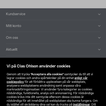
Sidfot
Kundservice
Mitt konto
Om oss
Aktuellt
Våra bolag
Vi på Clas Ohlson använder cookies
Hitta butik
Genom att trycka
”Acceptera alla cookies”
samtycker du till att vi
lagrar cookies och andra spårtekniker på din enhet
enligt vår
cookiepolicy
för att förbättra upplevelsen på vår webbplats,
SE
NO
FI
analysera webbplatsens användning samt anpassa våra
marknadsföringsinsatser. Vi använder fyra kategorier av cookies:
nödvändiga, funktionella, analys och annonsering. För nödvändiga
cookies krävs inte ditt samtycke eftersom dessa cookies är
nödvändiga för att innehållet på webbplatsen ska kunna fungera. Om
du istället vill skräddarsy dina val kan du trycka på
inställningar
. Ditt