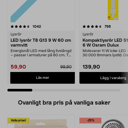
4.5 av 5 stjärnor
recensioner
4.5 av 5 stjärnor
recension
1042
798
Lysrör
Lysrör
LED lysrör T8 G13 9 W 60 cm
Kompaktlysrör LED S
varmvitt
6 W Osram Dulux
Energisnål LED med lång livslängd
Motsvarar 11 W icke-LED – 
– passar i armaturer på 60 cm. T8
30 000 timmars lystid. O
G13 9 W – LE...
Dulux S11 G23 – ...
59,90
139,90
99,90
Läs mer
Lägg i varukorg
Ovanligt bra pris på vanliga saker
Kolla priset
-25%