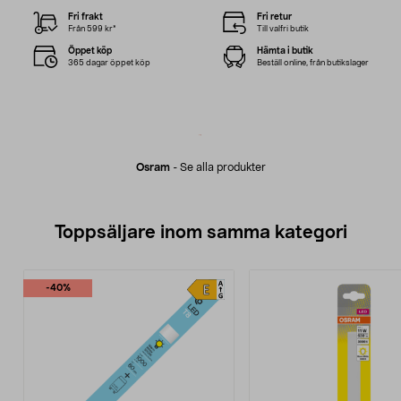
Fri frakt
Fri retur
Från 599 kr*
Till valfri butik
Öppet köp
Hämta i butik
365 dagar öppet köp
Beställ online, från butikslager
Osram
-
Se alla produkter
Toppsäljare inom samma kategori
-40%