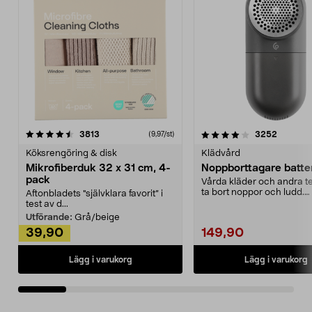
4.0av 5 stjärnor
recensioner
4.5av 5 stjärnor
recensio
3813
3252
(9,97/st)
Köksrengöring & disk
Klädvård
Mikrofiberduk 32 x 31 cm, 4-
Noppborttagare batter
pack
Vårda kläder och andra tex
ta bort noppor och ludd.
Aftonbladets "självklara favorit” i
Noppborttagaren fräs...
test av d...
Utförande:
Grå/beige
39,90
149,90
Lägg i varukorg
Lägg i varukorg