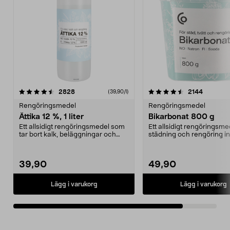
4.5av 5 stjärnor
recensioner
recensio
2828
2144
(39,90/l)
Rengöringsmedel
Rengöringsmedel
Ättika 12 %, 1 liter
Bikarbonat 800 g
Ett allsidigt rengöringsmedel som
Ett allsidigt rengöringsme
tar bort kalk, beläggningar och
städning och rengöring i
neutraliserar ...
ute. Städa med...
39,90
49,90
Lägg i varukorg
Lägg i varukorg