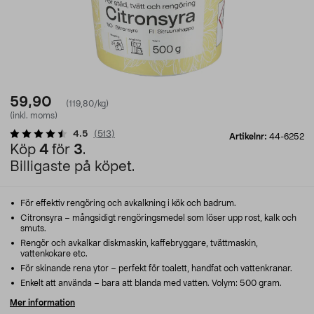
59,90
(119,80/kg)
(inkl. moms)
4.5
(
513
)
Artikelnr:
44-6252
Köp
4
för
3
.
Billigaste på köpet.
För effektiv rengöring och avkalkning i kök och badrum.
Citronsyra – mångsidigt rengöringsmedel som löser upp rost, kalk och
smuts.
Rengör och avkalkar diskmaskin, kaffebryggare, tvättmaskin,
vattenkokare etc.
För skinande rena ytor – perfekt för toalett, handfat och vattenkranar.
Enkelt att använda – bara att blanda med vatten. Volym: 500 gram.
Mer information