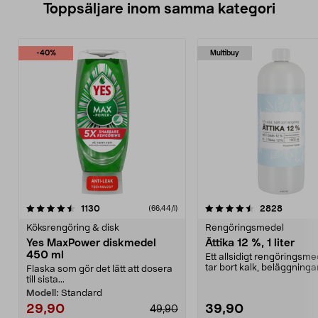
Toppsäljare inom samma kategori
-40%
Multibuy
4.5 av 5 stjärnor
recensioner
4.5 av 5 stjärnor
recensio
1130
2828
(66,44/l)
Köksrengöring & disk
Rengöringsmedel
Yes MaxPower diskmedel
Ättika 12 %, 1 liter
450 ml
Ett allsidigt rengöringsm
tar bort kalk, beläggninga
Flaska som gör det lätt att dosera
neutraliserar ...
till sista...
Modell:
Standard
29,90
39,90
49,90