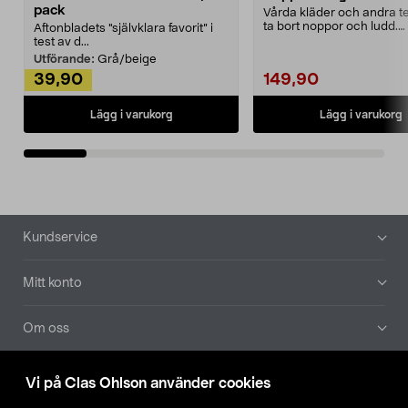
pack
Vårda kläder och andra tex
ta bort noppor och ludd.
Aftonbladets "självklara favorit” i
Noppborttagaren fräs...
test av d...
Utförande:
Grå/beige
39,90
149,90
Lägg i varukorg
Lägg i varukorg
Sidfot
Kundservice
Mitt konto
Om oss
Aktuellt
Vi på Clas Ohlson använder cookies