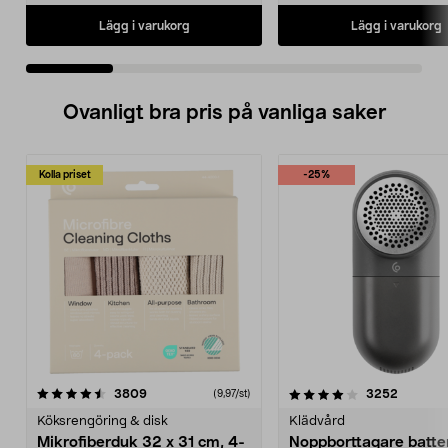
Lägg i varukorg
Lägg i varukorg
Ovanligt bra pris på vanliga saker
Kolla priset
-25%
4.0av 5 stjärnor
recensioner
4.5av 5 stjärnor
recensio
3809
3252
(9,97/st)
Köksrengöring & disk
Klädvård
Mikrofiberduk 32 x 31 cm, 4-
Noppborttagare batter