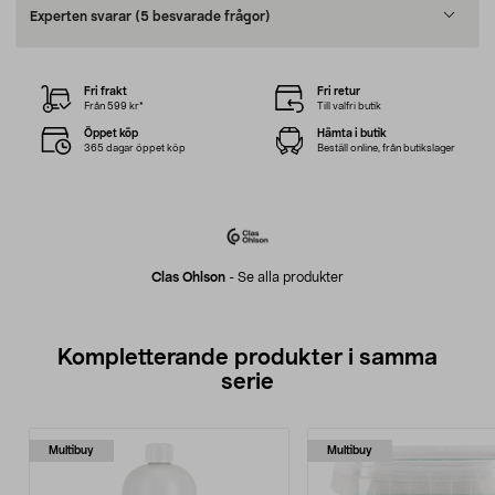
Experten svarar
(5 besvarade frågor)
Fri frakt
Fri retur
Från 599 kr*
Till valfri butik
Öppet köp
Hämta i butik
365 dagar öppet köp
Beställ online, från butikslager
Clas Ohlson
-
Se alla produkter
Kompletterande produkter i samma
serie
Multibuy
Multibuy