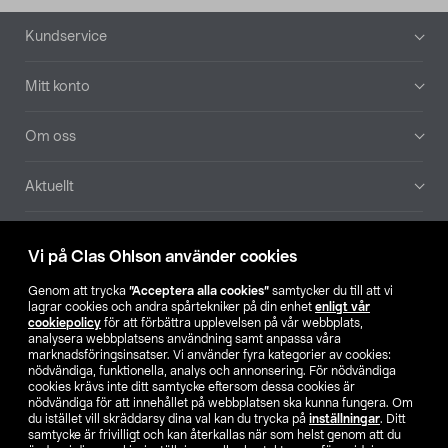
Sidfot
Kundservice
Mitt konto
Om oss
Aktuellt
Våra bolag
Vi på Clas Ohlson använder cookies
Hitta butik
Genom att trycka
”Acceptera alla cookies”
samtycker du till att vi
lagrar cookies och andra spårtekniker på din enhet
enligt vår
cookiepolicy
för att förbättra upplevelsen på vår webbplats,
SE
NO
FI
analysera webbplatsens användning samt anpassa våra
marknadsföringsinsatser. Vi använder fyra kategorier av cookies:
nödvändiga, funktionella, analys och annonsering. För nödvändiga
cookies krävs inte ditt samtycke eftersom dessa cookies är
nödvändiga för att innehållet på webbplatsen ska kunna fungera. Om
du istället vill skräddarsy dina val kan du trycka på
inställningar
. Ditt
samtycke är frivilligt och kan återkallas när som helst genom att du