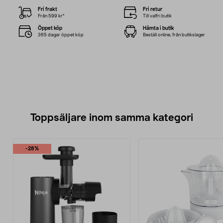
Fri frakt
Fri retur
Från 599 kr*
Till valfri butik
Öppet köp
Hämta i butik
365 dagar öppet köp
Beställ online, från butikslager
Toppsäljare inom samma kategori
-28%