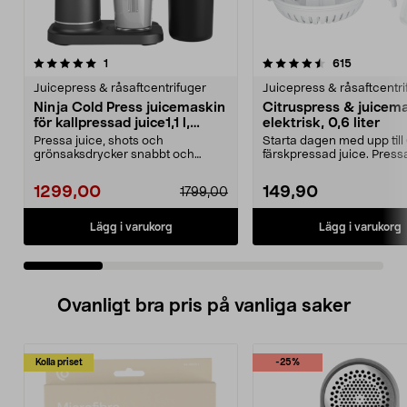
4.5 av 5 stjärnor
recensioner
4.5 av 5 stjärnor
recensione
1
615
Juicepress & råsaftcentrifuger
Juicepress & råsaftcentri
Ninja Cold Press juicemaskin
Citruspress & juicem
för kallpressad juice1,1 l,
elektrisk, 0,6 liter
JC151EU
Pressa juice, shots och
Starta dagen med upp till
grönsaksdrycker snabbt och
färskpressad juice. Pressa
enkelt hemma. Ninja Cold Pre...
grape, citr...
1299,00
149,90
1799,00
Lägg i varukorg
Lägg i varukorg
Ovanligt bra pris på vanliga saker
Kolla priset
-25%