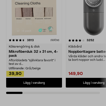
4.0av 5 stjärnor
recensioner
4.5av 5 stjärnor
recensio
3813
3252
(9,97/st)
Köksrengöring & disk
Klädvård
Mikrofiberduk 32 x 31 cm, 4-
Noppborttagare batter
pack
Vårda kläder och andra tex
ta bort noppor och ludd.
Aftonbladets "självklara favorit” i
Noppborttagaren fräs...
test av d...
Utförande:
Grå/beige
39,90
149,90
Lägg i varukorg
Lägg i varukorg