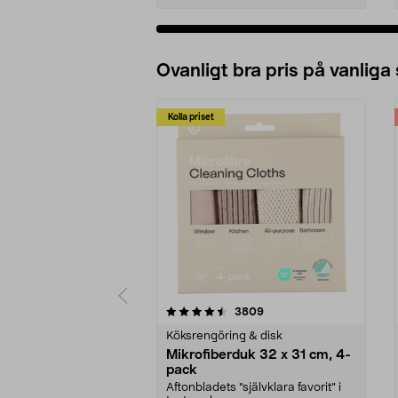
Ovanligt bra pris på vanliga
Kolla priset
5av 5 stjärnor
4.0av 5 stjärnor
recensioner
3809
Köksrengöring & disk
Mikrofiberduk 32 x 31 cm, 4-
pack
Aftonbladets "självklara favorit” i