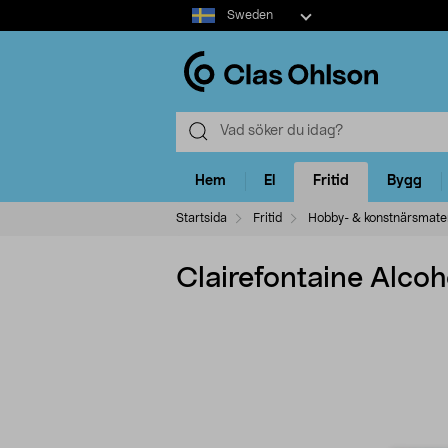
Select
Sweden
market
Hem
El
Fritid
Bygg
Startsida
Fritid
Hobby- & konstnärsmater
Clairefontaine Alcoho