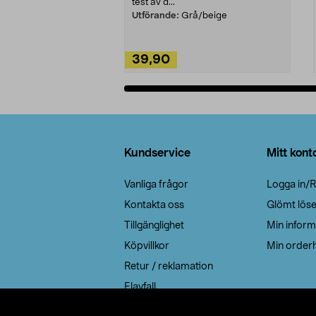
test av d...
Utförande:
Grå/beige
39,90
Lägg i varukorg
Sidfot
Kundservice
Mitt kont
Vanliga frågor
Logga in/R
Kontakta oss
Glömt lös
Tillgänglighet
Min inform
Köpvillkor
Min orderh
Retur / reklamation
Elavfall
Cookie policy