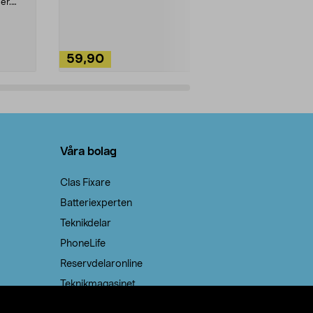
ute. Städa med
er.
59,90
49,90
Lägg i varukorg
Lägg
Våra bolag
Clas Fixare
Batteriexperten
Teknikdelar
PhoneLife
Reservdelaronline
Teknikmagasinet