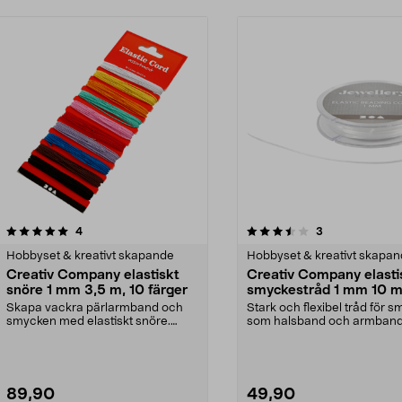
3.5 av 5 stjärnor
recensioner
5.0 av 5 stjärnor
recensioner
4
3
Hobbyset & kreativt skapande
Hobbyset & kreativt skapa
Creativ Company elastiskt
Creativ Company elasti
snöre 1 mm 3,5 m, 10 färger
smyckestråd 1 mm 10 
Skapa vackra pärlarmband och
Stark och flexibel tråd för 
smycken med elastiskt snöre.
som halsband och armband
Creativ Company elasti...
Creativ Company el...
89,90
49,90