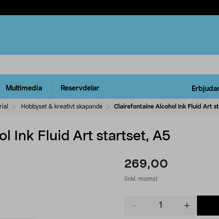
Multimedia
Reservdelar
Erbjuda
ial
Hobbyset & kreativt skapande
Clairefontaine Alcohol Ink Fluid Art s
l Ink Fluid Art startset, A5
269,00
(inkl. moms)
Product
quantity