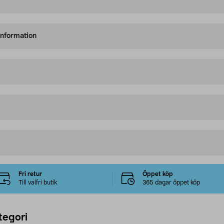
information
Fri retur
Öppet köp
Till valfri butik
365 dagar öppet köp
tegori