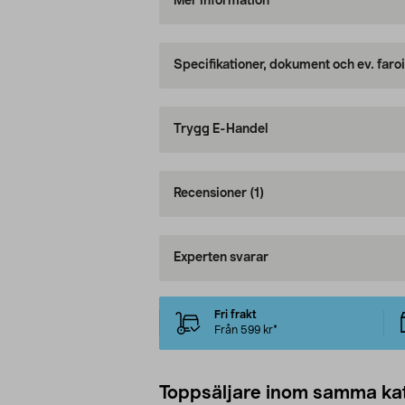
Mer information
Specifikationer, dokument och ev. faro
Trygg E-Handel
Recensioner
(1)
Experten svarar
Fri frakt
Från 599 kr*
Toppsäljare inom samma ka