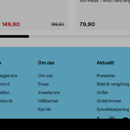
Noppborttagaren fräs...
och metall – finns i flera färg
Galge med sv...
149,90
79,90
199,90
Lägg i varukorg
Lägg i varukorg
o
Om oss
Aktuellt
egistrera
Om oss
Presenter
enord
Press
Städ & rengöring
ation
Investerare
Grillar
istorik
Hållbarhet
Grästrimmer
Karriär
Solcellsbelysning