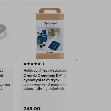
recensioner
4.0
1
0.0 av 5 stjärnor
nde
Hobbyset & kreativt skapande
Hobbyset & k
sk
Creativ Company DIY-kit
Creativ Co
m
cyanotypi textiltryck
textilpennor
pack
smycken
Skapa vackra blå tryck med
Skapa unika m
.
solens hjälp – en teknik för
tyger – pastel
nybörjare och mer erfarn...
dina textilier. ..
349,00
59,90