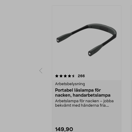
5 av 5 stjärnor
5.0 av 5 stjärnor
recensioner
266
Arbetsbelysning
Portabel läslampa för
nacken, handarbetslampa
Arbetslampa för nacken – jobba
bekvämt med händerna fria.
Portabel, batteridrive...
149,90