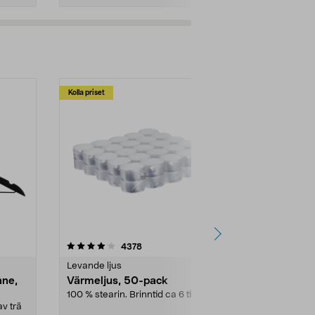
Kolla priset
Multibuy
4.5av 5 stjärnor
recensioner
4.5
4378
2
Levande ljus
Rengöringsm
nne,
Värmeljus, 50-pack
Bikarbonat
100 % stearin. Brinntid ca 6 tim.
Ett allsidigt 
städning och 
v trä