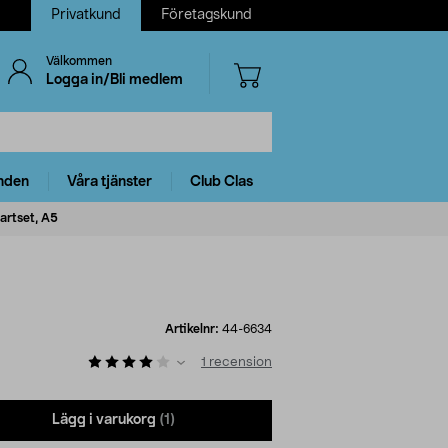
Privatkund
Företagskund
Välkommen
Logga in/Bli medlem
nden
Våra tjänster
Club Clas
tartset, A5
Artikelnr:
44-6634
1
recension
Lägg i varukorg
(1)