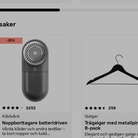
 saker
-25%
4.5av 5 stjärnor
recensioner
4.0av 5 stjärnor
recensioner
3252
256
Klädvård
Galgar
Noppborttagare batteridriven
Trägalgar med metallpi
8-pack
Vårda kläder och andra textilier –
ta bort noppor och ludd.
Elegant och gedigen galge a