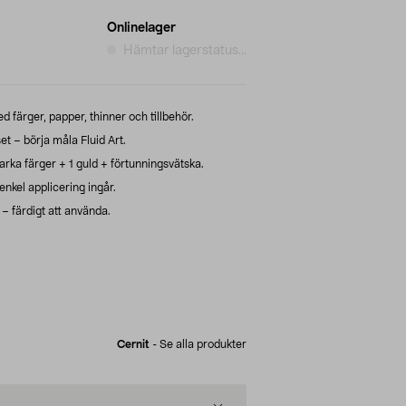
Onlinelager
Hämtar lagerstatus...
med färger, papper, thinner och tillbehör.
et – börja måla Fluid Art.
arka färger + 1 guld + förtunningsvätska.
nkel applicering ingår.
– färdigt att använda.
Cernit
-
Se alla produkter