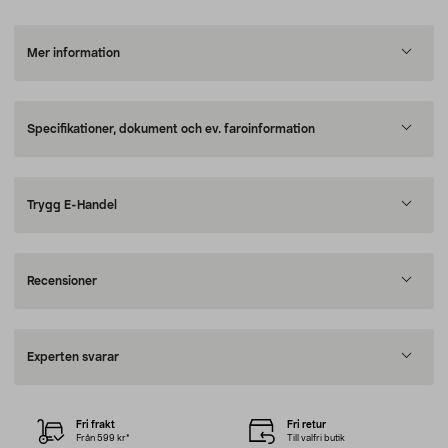
Mer information
Specifikationer, dokument och ev. faroinformation
Trygg E-Handel
Recensioner
Experten svarar
Fri frakt
Fri retur
Från 599 kr*
Till valfri butik