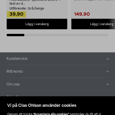
Noppborttagaren fräs...
test av d...
Utförande:
Grå/beige
39,90
149,90
Lägg i varukorg
Lägg i varukorg
Sidfot
Kundservice
Mitt konto
Om oss
Aktuellt
Vi på Clas Ohlson använder cookies
Våra bolag
Genom att trycka
”Acceptera alla cookies”
samtycker du till att vi