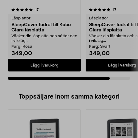
5.0av 5 stjärnor
recensioner
recensioner
17
17
Läsplattor
Läsplattor
SleepCover fodral till Kobo
SleepCover fodral till
Clara läsplatta
Clara läsplatta
Väcker din läsplatta och sätter den
Väcker din läsplatta och s
i viloläg...
i viloläg...
Färg:
Rosa
Färg:
Svart
349,00
349,00
Lägg i varukorg
Lägg i varukorg
Toppsäljare inom samma kategori