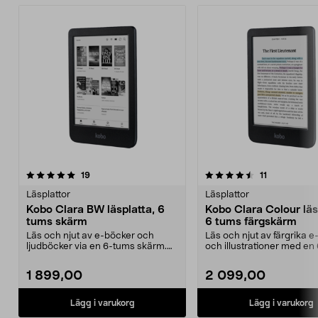
4.5av 5 stjärnor
recensioner
recensioner
19
11
Läsplattor
Läsplattor
Kobo Clara BW läsplatta, 6
Kobo Clara Colour läs
tums skärm
6 tums färgskärm
Läs och njut av e-böcker och
Läs och njut av färgrika 
ljudböcker via en 6-tums skärm.
och illustrationer med en
Kobo Clara BW – enk...
färgskärm. Ko...
1 899,00
2 099,00
Lägg i varukorg
Lägg i varukorg