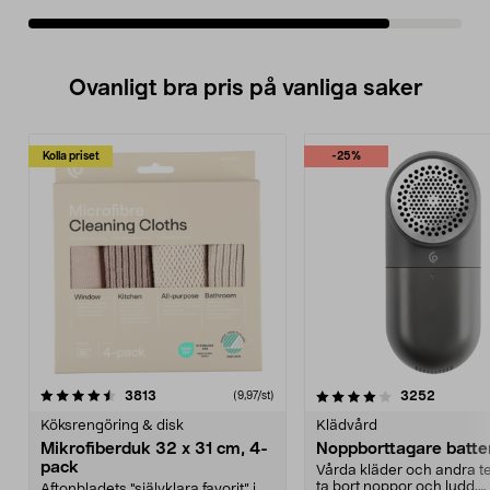
Ovanligt bra pris på vanliga saker
Kolla priset
-25%
4.0av 5 stjärnor
recensioner
4.5av 5 stjärnor
recensio
3813
3252
(9,97/st)
Köksrengöring & disk
Klädvård
Mikrofiberduk 32 x 31 cm, 4-
Noppborttagare batter
pack
Vårda kläder och andra tex
ta bort noppor och ludd.
Aftonbladets "självklara favorit” i