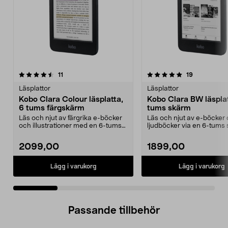
5.0 av 5 stjärnor
recensioner
5.0 av 5 stjärnor
recensioner
11
19
Läsplattor
Läsplattor
Kobo Clara Colour läsplatta,
Kobo Clara BW läsplat
6 tums färgskärm
tums skärm
Läs och njut av färgrika e-böcker
Läs och njut av e-böcker
och illustrationer med en 6-tums
ljudböcker via en 6-tums
färgskärm. Ko...
Kobo Clara BW – enk...
2099,00
1899,00
Lägg i varukorg
Lägg i varukorg
Passande tillbehör