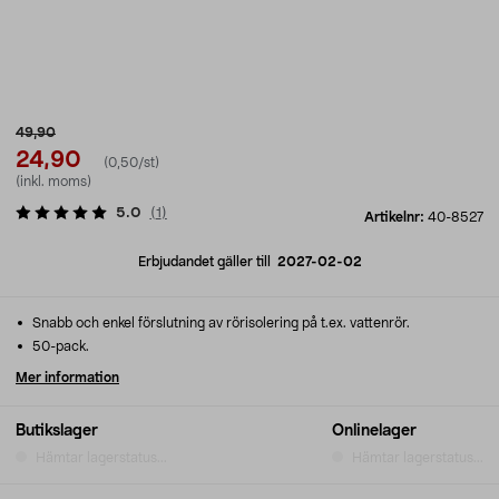
49,90
24,90
(0,50/st)
(inkl. moms)
5.0
(
1
)
Artikelnr:
40-8527
Erbjudandet gäller till
2027-02-02
Snabb och enkel förslutning av rörisolering på t.ex. vattenrör.
50-pack.
Mer information
Butikslager
Onlinelager
Hämtar lagerstatus...
Hämtar lagerstatus...