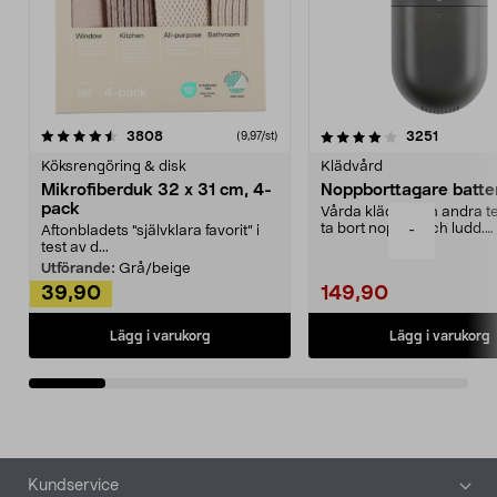
4.0av 5 stjärnor
recensioner
4.5av 5 stjärnor
recensio
3808
3251
(9,97/st)
Köksrengöring & disk
Klädvård
Mikrofiberduk 32 x 31 cm, 4-
Noppborttagare batter
pack
Vårda kläder och andra tex
ta bort noppor och ludd.
-
Aftonbladets "självklara favorit” i
Noppborttagaren fräs...
test av d...
Utförande:
Grå/beige
39,90
149,90
Lägg i varukorg
Lägg i varukorg
Sidfot
Kundservice