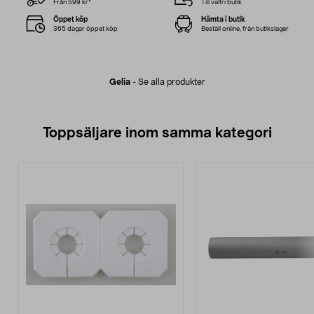
Från 599 kr*
Till valfri butik
Öppet köp
Hämta i butik
365 dagar öppet köp
Beställ online, från butikslager
Gelia
-
Se alla produkter
Toppsäljare inom samma kategori