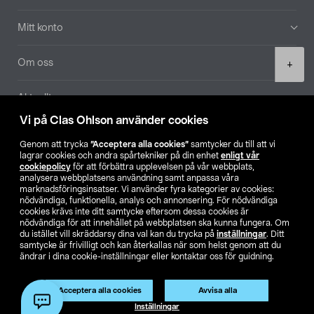
Mitt konto
Product
Om oss
+
quantity
Aktuellt
Vi på Clas Ohlson använder cookies
Våra bolag
Genom att trycka
”Acceptera alla cookies”
samtycker du till att vi
lagrar cookies och andra spårtekniker på din enhet
enligt vår
Hitta butik
cookiepolicy
för att förbättra upplevelsen på vår webbplats,
analysera webbplatsens användning samt anpassa våra
marknadsföringsinsatser. Vi använder fyra kategorier av cookies:
nödvändiga, funktionella, analys och annonsering. För nödvändiga
SE
NO
FI
cookies krävs inte ditt samtycke eftersom dessa cookies är
nödvändiga för att innehållet på webbplatsen ska kunna fungera. Om
du istället vill skräddarsy dina val kan du trycka på
inställningar
. Ditt
samtycke är frivilligt och kan återkallas när som helst genom att du
ändrar i dina cookie-inställningar eller kontaktar oss för guidning.
Acceptera alla cookies
Avvisa alla
Köpvillkor
Privacy statement
Klubbvillkor
För företag
Lägg i varukorg
(1)
Inställningar
Ändra till priser exklusive moms