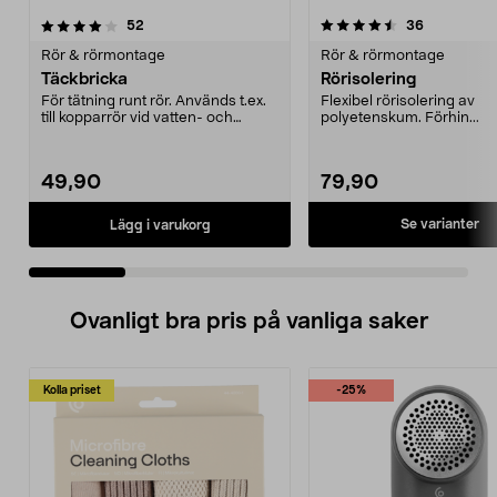
4.5 av 5 stjärnor
recensioner
4.0 av 5 stjärnor
recensione
52
36
Rör & rörmontage
Rör & rörmontage
Täckbricka
Rörisolering
För tätning runt rör. Används t.ex.
Flexibel rörisolering av
till kopparrör vid vatten- och
polyetenskum. Förhin...
värmeinstalla...
49,90
79,90
Se varianter
Lägg i varukorg
Ovanligt bra pris på vanliga saker
Kolla priset
-25%