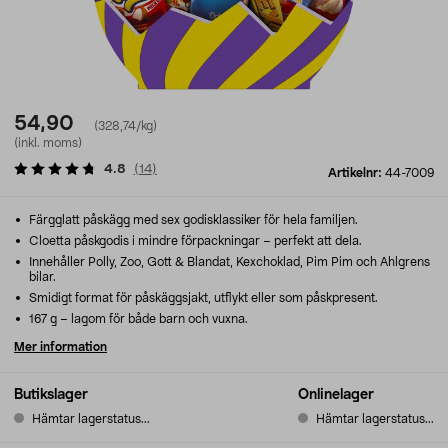
54,90
(328,74/kg)
(inkl. moms)
4.8
(
14
)
Artikelnr:
44-7009
Färgglatt påskägg med sex godisklassiker för hela familjen.
Cloetta påskgodis i mindre förpackningar – perfekt att dela.
Innehåller Polly, Zoo, Gott & Blandat, Kexchoklad, Pim Pim och Ahlgrens
bilar.
Smidigt format för påskäggsjakt, utflykt eller som påskpresent.
167 g – lagom för både barn och vuxna.
Mer information
Butikslager
Onlinelager
Hämtar lagerstatus...
Hämtar lagerstatus...