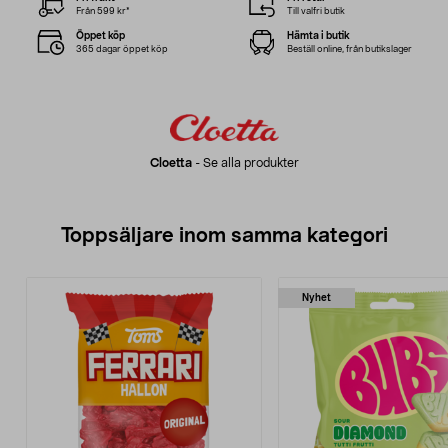
Från 599 kr*
Till valfri butik
Öppet köp
Hämta i butik
365 dagar öppet köp
Beställ online, från butikslager
Cloetta
-
Se alla produkter
Toppsäljare inom samma kategori
Nyhet