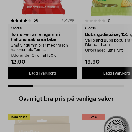
recensioner
4.5 av 5 stjärnor
56
(99,23/kg)
recensioner
0
0.0 av 5 stjärnor
Godis
Godis
Toms Ferrari vingummi
Bubs godispåse, 155 
hallonsmak små bilar
Välj bland Bubs populära 
Diamond och ...
Små vingummibilar med fräsch
hallonsmak. Toms...
Utförande:
Tutti Frutti
Utförande:
Original 130 g
12,90
19,90
Lägg i varukorg
Lägg i varukorg
Ovanligt bra pris på vanliga saker
Kolla priset
-25%