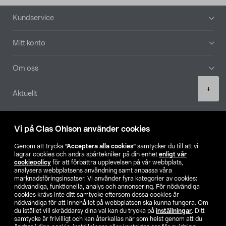
Sidfot
Kundservice
Mitt konto
Om oss
Product
+
Aktuellt
quantity
Våra bolag
Vi på Clas Ohlson använder cookies
Hitta butik
Genom att trycka
”Acceptera alla cookies”
samtycker du till att vi
lagrar cookies och andra spårtekniker på din enhet
enligt vår
cookiepolicy
för att förbättra upplevelsen på vår webbplats,
SE
NO
FI
analysera webbplatsens användning samt anpassa våra
marknadsföringsinsatser. Vi använder fyra kategorier av cookies:
nödvändiga, funktionella, analys och annonsering. För nödvändiga
cookies krävs inte ditt samtycke eftersom dessa cookies är
nödvändiga för att innehållet på webbplatsen ska kunna fungera. Om
du istället vill skräddarsy dina val kan du trycka på
inställningar
. Ditt
samtycke är frivilligt och kan återkallas när som helst genom att du