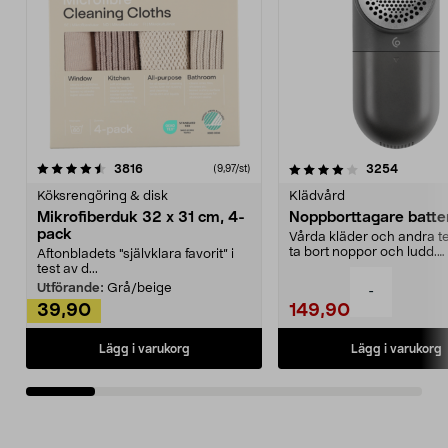
4.0av 5 stjärnor
recensioner
4.5av 5 stjärnor
recensio
3816
3254
(9,97/st)
Köksrengöring & disk
Klädvård
Mikrofiberduk 32 x 31 cm, 4-
Noppborttagare batter
pack
Vårda kläder och andra tex
ta bort noppor och ludd.
Aftonbladets "självklara favorit” i
Noppborttagaren fräs...
test av d...
Utförande:
Grå/beige
-
39,90
149,90
Lägg i varukorg
Lägg i varukorg