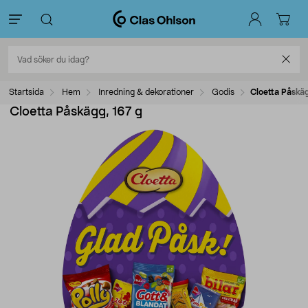
Startsida
Hem
Inredning & dekorationer
Godis
Cloetta Påskäg
Cloetta Påskägg, 167 g