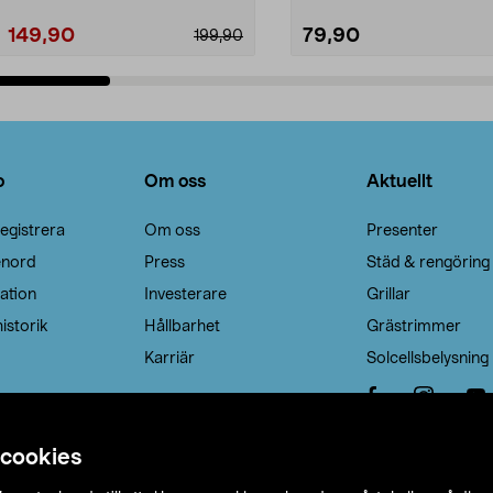
149,90
79,90
199,90
Lägg i varukorg
Lägg i varukorg
o
Om oss
Aktuellt
egistrera
Om oss
Presenter
enord
Press
Städ & rengöring
ation
Investerare
Grillar
istorik
Hållbarhet
Grästrimmer
Karriär
Solcellsbelysning
 cookies