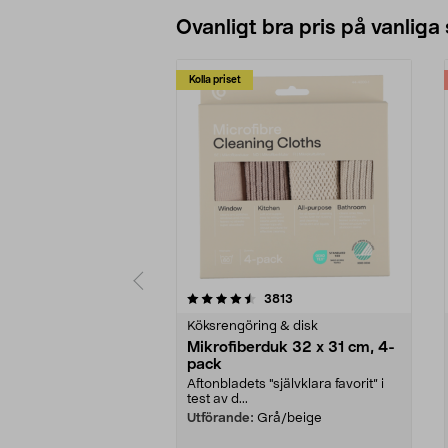
Ovanligt bra pris på vanliga
Kolla priset
5av 5 stjärnor
4.0av 5 stjärnor
recensioner
3813
Köksrengöring & disk
Mikrofiberduk 32 x 31 cm, 4-
pack
Aftonbladets "självklara favorit” i
test av d...
Utförande:
Grå/beige