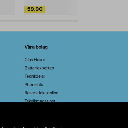
59,90
49,90
Lägg i varukorg
Lägg
Våra bolag
Clas Fixare
Batteriexperten
Teknikdelar
PhoneLife
Reservdelaronline
Teknikmagasinet