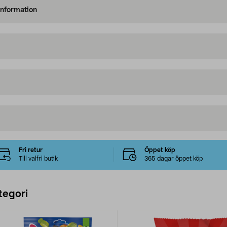
information
Fri retur
Öppet köp
Till valfri butik
365 dagar öppet köp
tegori