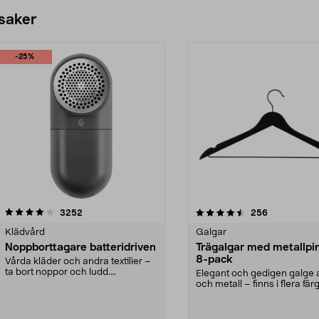
 saker
-25%
4.5av 5 stjärnor
recensioner
4.0av 5 stjärnor
recensioner
3252
256
Klädvård
Galgar
Noppborttagare batteridriven
Trägalgar med metallpi
8-pack
Vårda kläder och andra textilier –
ta bort noppor och ludd.
Elegant och gedigen galge a
Noppborttagaren fräs...
och metall – finns i flera färg
Galge med sv...