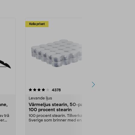
Kolla priset
Multibuy
4.5av 5 stjärnor
recensioner
4.5
4378
2
Levande ljus
Rengöringsm
nne,
Värmeljus stearin, 50-pack,
Bikarbonat
100 procent stearin
Ett allsidigt 
städning och 
v trä
100 procent stearin. Tillverkade i
ute. Städa med
er.
Sverige som brinner med en
vacker och sotfri ...