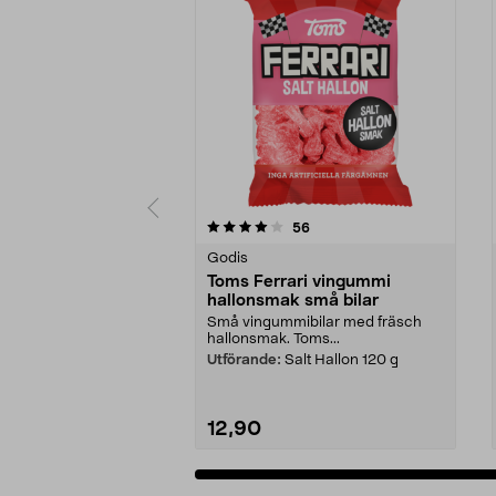
0 av 5 stjärnor
4.5 av 5 stjärnor
recensioner
56
Godis
Toms Ferrari vingummi
hallonsmak små bilar
Små vingummibilar med fräsch
hallonsmak. Toms...
Utförande:
Salt Hallon 120 g
12,90