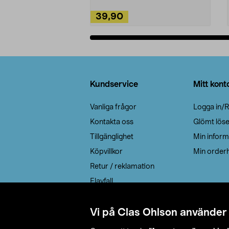
39,90
Lägg i varukorg
Sidfot
Kundservice
Mitt kont
Vanliga frågor
Logga in/R
Kontakta oss
Glömt lös
Tillgänglighet
Min inform
Köpvillkor
Min orderh
Retur / reklamation
Elavfall
Cookie policy
Leveransalternativ
Vi på Clas Ohlson använder