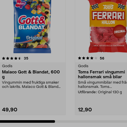
4.0 av 5 stjärnor
recensioner
4.5 av 5 stjärnor
recensioner
35
56
Godis
Godis
Malaco Gott & Blandat, 600
Toms Ferrari vingummi
g
hallonsmak små bilar
Vingummin med fruktiga smaker
Små vingummibilar med fr
och lakrits. Malaco Gott & Blandat
hallonsmak. Toms...
- unik mix av s...
Utförande:
Original 130 g
49,90
12,90