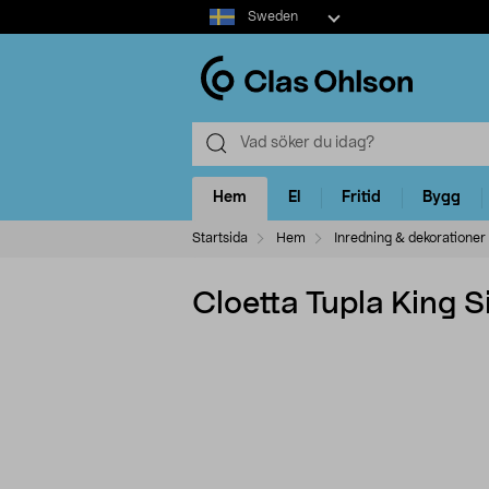
Select
Sweden
market
Hem
El
Fritid
Bygg
Startsida
Hem
Inredning & dekorationer
Cloetta Tupla King S