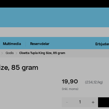
Multimedia
Reservdelar
Erbjuda
Godis
Cloetta Tupla King Size, 85 gram
ize, 85 gram
19,90
(234,12/kg)
(inkl. moms)
Product
quantity