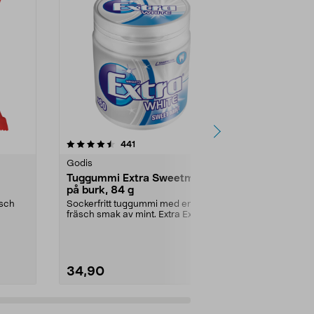
4.5 av 5 stjärnor
recensioner
4.5
441
1
Godis
Godis
Tuggummi Extra Sweetmint
Toms Pingv
på burk, 84 g
Finns i flera 
smak av frukt .
äsch
Sockerfritt tuggummi med en
fräsch smak av mint. Extra Extra
Utförande:
Su
Sweet Mint är ett g...
34,90
4,49