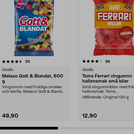
4.0 av 5 stjärnor
recensioner
4.5 av 5 stjärnor
recensioner
35
56
Godis
Godis
Malaco Gott & Blandat, 600
Toms Ferrari vingummi
g
hallonsmak små bilar
Vingummin med fruktiga smaker
Små vingummibilar med fr
och lakrits. Malaco Gott & Blandat
hallonsmak. Toms...
- unik mix av s...
Utförande:
Original 130 g
49,90
12,90