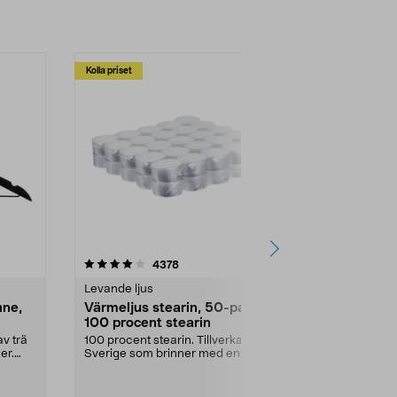
Kolla priset
Multibuy
4.5av 5 stjärnor
recensioner
4.5
4378
2
Levande ljus
Rengöringsm
nne,
Värmeljus stearin, 50-pack,
Bikarbonat
100 procent stearin
Ett allsidigt 
städning och 
v trä
100 procent stearin. Tillverkade i
ute. Städa med
er.
Sverige som brinner med en
vacker och sotfri ...