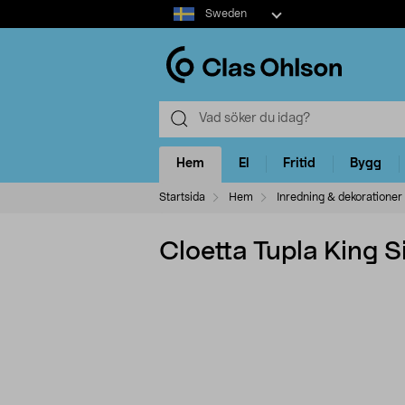
Select
Sweden
market
Hem
El
Fritid
Bygg
Startsida
Hem
Inredning & dekorationer
Cloetta Tupla King S