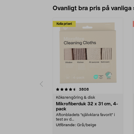
Ovanligt bra pris på vanliga
Kolla priset
5av 5 stjärnor
4.0av 5 stjärnor
recensioner
3808
Köksrengöring & disk
Mikrofiberduk 32 x 31 cm, 4-
pack
Aftonbladets "självklara favorit” i
test av d...
Utförande:
Grå/beige