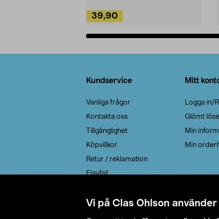
39,90
Lägg i varukorg
Sidfot
Kundservice
Mitt kont
Vanliga frågor
Logga in/R
Kontakta oss
Glömt lös
Tillgänglighet
Min inform
Köpvillkor
Min orderh
Retur / reklamation
Elavfall
Cookie policy
Leveransalternativ
Vi på Clas Ohlson använder