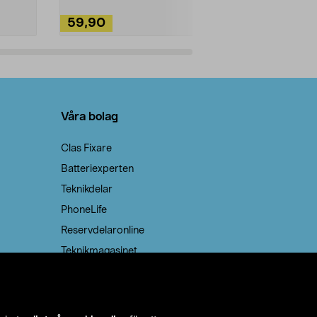
59,90
49,90
Lägg i varukorg
Lägg
Våra bolag
Clas Fixare
Batteriexperten
Teknikdelar
PhoneLife
Reservdelaronline
Teknikmagasinet