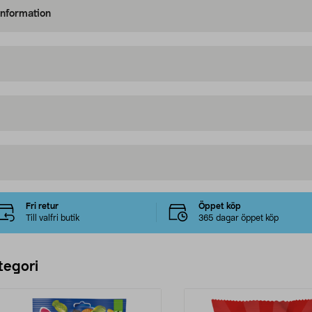
information
Fri retur
Öppet köp
Till valfri butik
365 dagar öppet köp
tegori