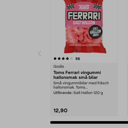
0 av 5 stjärnor
4.5 av 5 stjärnor
recensioner
56
Godis
Toms Ferrari vingummi
hallonsmak små bilar
Små vingummibilar med fräsch
hallonsmak. Toms...
Utförande:
Salt Hallon 120 g
12,90