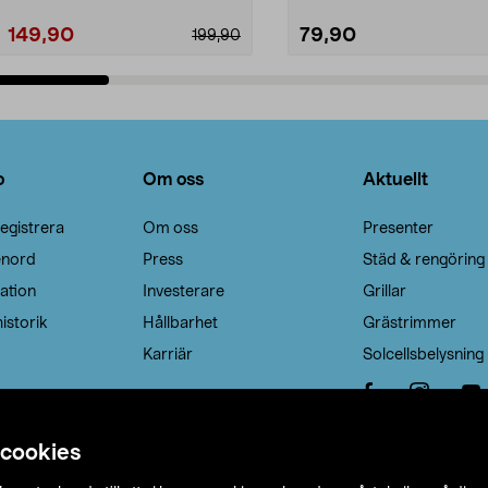
149,90
79,90
199,90
Lägg i varukorg
Lägg i varukorg
o
Om oss
Aktuellt
egistrera
Om oss
Presenter
enord
Press
Städ & rengöring
ation
Investerare
Grillar
istorik
Hållbarhet
Grästrimmer
Karriär
Solcellsbelysning
 cookies