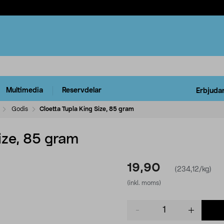
Multimedia
Reservdelar
Erbjuda
Godis
Cloetta Tupla King Size, 85 gram
ize, 85 gram
19,90
(234,12/kg)
(inkl. moms)
Product
quantity