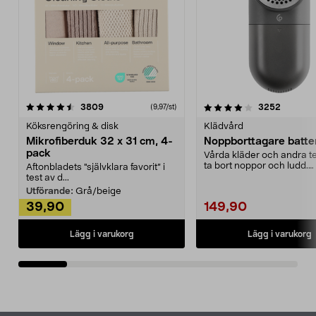
4.0av 5 stjärnor
recensioner
4.5av 5 stjärnor
recensio
3809
3252
(9,97/st)
Köksrengöring & disk
Klädvård
Mikrofiberduk 32 x 31 cm, 4-
Noppborttagare batter
pack
Vårda kläder och andra tex
ta bort noppor och ludd.
Aftonbladets "självklara favorit” i
Noppborttagaren fräs...
test av d...
Utförande:
Grå/beige
39,90
149,90
Lägg i varukorg
Lägg i varukorg