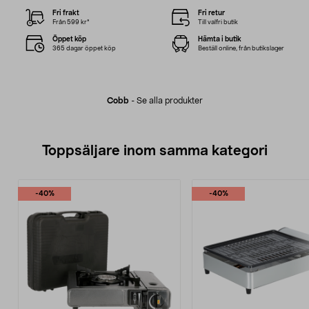
Fri frakt
Fri retur
Från 599 kr*
Till valfri butik
Öppet köp
Hämta i butik
365 dagar öppet köp
Beställ online, från butikslager
Cobb
-
Se alla produkter
Toppsäljare inom samma kategori
-40%
-40%