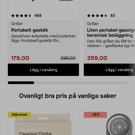
4.5 av 5 stjärnor
recensioner
4.5 av 5 stjärnor
recensione
455
83
Grillar
Grillar
Portabelt gaskök
Liten portabel gasolgr
keramisk beläggning
Gasdriven kokplatta med justerbar
låga. Portabelt gaskök för
Den lilla grillen du lätt tar
matlagning utomhus,...
väskan – gasflaska typ 
säljs separat....
179,00
359,00
299,00
Lägg i varukorg
Lägg i varukorg
Ovanligt bra pris på vanliga saker
Kolla priset
-25%