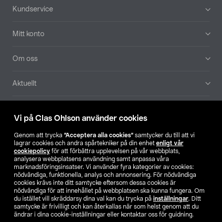
Sidfot
Kundservice
Mitt konto
Om oss
Aktuellt
Våra bolag
Vi på Clas Ohlson använder cookies
Hitta butik
Genom att trycka
”Acceptera alla cookies”
samtycker du till att vi
lagrar cookies och andra spårtekniker på din enhet
enligt vår
cookiepolicy
för att förbättra upplevelsen på vår webbplats,
SE
NO
FI
analysera webbplatsens användning samt anpassa våra
marknadsföringsinsatser. Vi använder fyra kategorier av cookies:
nödvändiga, funktionella, analys och annonsering. För nödvändiga
cookies krävs inte ditt samtycke eftersom dessa cookies är
nödvändiga för att innehållet på webbplatsen ska kunna fungera. Om
du istället vill skräddarsy dina val kan du trycka på
inställningar
. Ditt
samtycke är frivilligt och kan återkallas när som helst genom att du
ändrar i dina cookie-inställningar eller kontaktar oss för guidning.
Köpvillkor
Privacy statement
Klubbvillkor
För företag