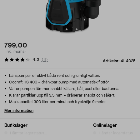
799,00
(inkl. moms)
4.2
(
11
)
Artikelnr:
41-4025
Länspumpar effektivt både rent och grumligt vatten.
Cocraft HS 400 – dränkbar pump med automatisk flottör.
Vattenpumpen tömmer snabbt källare, båt, pool eller badtunna.
Klarar partiklar upp till 3,5 mm – dränerar snabbt och säkert.
Maxkapacitet 300 liter per minut och tryckhöjd 9 meter.
Mer information
Butikslager
Onlinelager
Hämtar lagerstatus...
Hämtar lagerstatus...