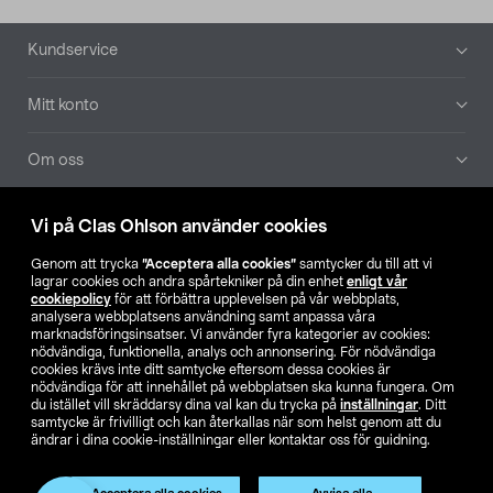
Sidfot
Kundservice
Mitt konto
Om oss
Aktuellt
Vi på Clas Ohlson använder cookies
Genom att trycka
”Acceptera alla cookies”
samtycker du till att vi
Våra bolag
lagrar cookies och andra spårtekniker på din enhet
enligt vår
cookiepolicy
för att förbättra upplevelsen på vår webbplats,
analysera webbplatsens användning samt anpassa våra
Hitta butik
marknadsföringsinsatser. Vi använder fyra kategorier av cookies:
nödvändiga, funktionella, analys och annonsering. För nödvändiga
cookies krävs inte ditt samtycke eftersom dessa cookies är
SE
NO
FI
nödvändiga för att innehållet på webbplatsen ska kunna fungera. Om
du istället vill skräddarsy dina val kan du trycka på
inställningar
. Ditt
samtycke är frivilligt och kan återkallas när som helst genom att du
ändrar i dina cookie-inställningar eller kontaktar oss för guidning.