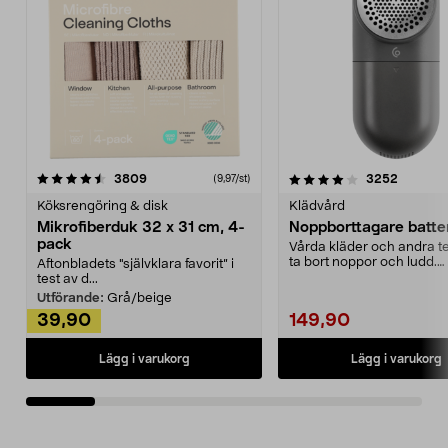
4.0av 5 stjärnor
recensioner
4.5av 5 stjärnor
recensio
3809
3252
(9,97/st)
Köksrengöring & disk
Klädvård
Mikrofiberduk 32 x 31 cm, 4-
Noppborttagare batter
pack
Vårda kläder och andra tex
ta bort noppor och ludd.
Aftonbladets "självklara favorit” i
Noppborttagaren fräs...
test av d...
Utförande:
Grå/beige
39,90
149,90
Lägg i varukorg
Lägg i varukorg