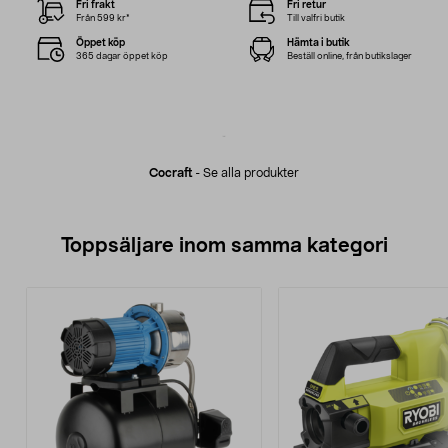
Fri frakt
Fri retur
Från 599 kr*
Till valfri butik
Öppet köp
Hämta i butik
365 dagar öppet köp
Beställ online, från butikslager
Cocraft
-
Se alla produkter
Toppsäljare inom samma kategori