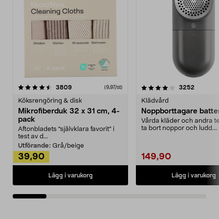
4.0av 5 stjärnor
recensioner
4.5av 5 stjärnor
recensio
3809
3252
(9,97/st)
Köksrengöring & disk
Klädvård
Mikrofiberduk 32 x 31 cm, 4-
Noppborttagare batter
pack
Vårda kläder och andra tex
ta bort noppor och ludd.
Aftonbladets "självklara favorit” i
Noppborttagaren fräs...
test av d...
Utförande:
Grå/beige
39,90
149,90
Lägg i varukorg
Lägg i varukorg