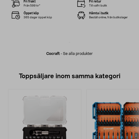
Fri frakt
Fri retur
Från 599 kr*
Till valfri butik
Öppet köp
Hämta i butik
365 dagar öppet köp
Beställ online, från butikslager
Cocraft
-
Se alla produkter
Toppsäljare inom samma kategori