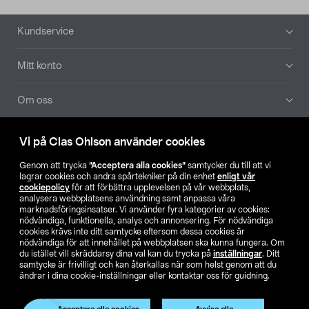
Sidfot
Kundservice
Mitt konto
Om oss
Aktuellt
Vi på Clas Ohlson använder cookies
Genom att trycka
”Acceptera alla cookies”
samtycker du till att vi
Våra bolag
lagrar cookies och andra spårtekniker på din enhet
enligt vår
cookiepolicy
för att förbättra upplevelsen på vår webbplats,
analysera webbplatsens användning samt anpassa våra
Hitta butik
marknadsföringsinsatser. Vi använder fyra kategorier av cookies:
nödvändiga, funktionella, analys och annonsering. För nödvändiga
cookies krävs inte ditt samtycke eftersom dessa cookies är
SE
NO
FI
nödvändiga för att innehållet på webbplatsen ska kunna fungera. Om
du istället vill skräddarsy dina val kan du trycka på
inställningar
. Ditt
samtycke är frivilligt och kan återkallas när som helst genom att du
ändrar i dina cookie-inställningar eller kontaktar oss för guidning.