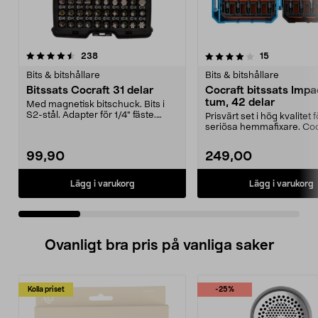
4.0 av 5 stjärnor
recensioner
4.5 av 5 stjärnor
recensioner
238
15
Bits & bitshållare
Bits & bitshållare
Bitssats Cocraft 31 delar
Cocraft bitssats Impac
tum, 42 delar
Med magnetisk bitschuck. Bits i
S2-stål. Adapter för 1/4" fäste.
Prisvärt set i hög kvalitet f
Levereras i låd...
seriösa hemmafixare. Coc
bitssats Impact – k...
99,90
249,00
Lägg i varukorg
Lägg i varukorg
Ovanligt bra pris på vanliga saker
Kolla priset
-25%