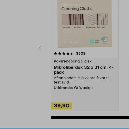
5av 5 stjärnor
4.0av 5 stjärnor
recensioner
3809
Köksrengöring & disk
Mikrofiberduk 32 x 31 cm, 4-
pack
Aftonbladets "självklara favorit” i
test av d...
Utförande:
Grå/beige
39,90
Lägg i varukorg