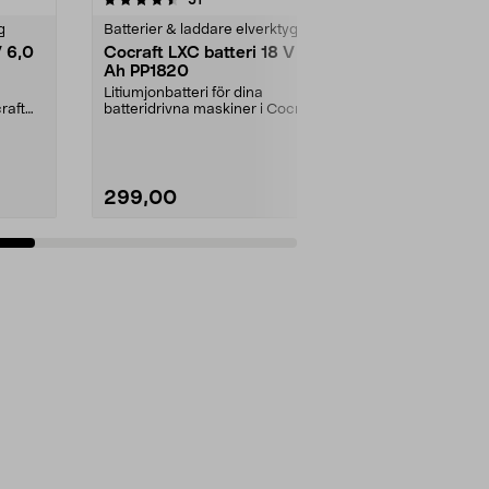
g
Batterier & laddare elverktyg
Grästrimmerti
V 6,0
Cocraft LXC batteri 18 V 2,0
Cocraft LXC
Ah PP1820
grästrimme
pack
Litiumjonbatteri för dina
Trådkassett 
raft
batteridrivna maskiner i Cocraft
trådmatning –
LXC-systemet. Cocraft...
Cocraft LXC t
299,00
99,90
Lägg i varukorg
Lägg