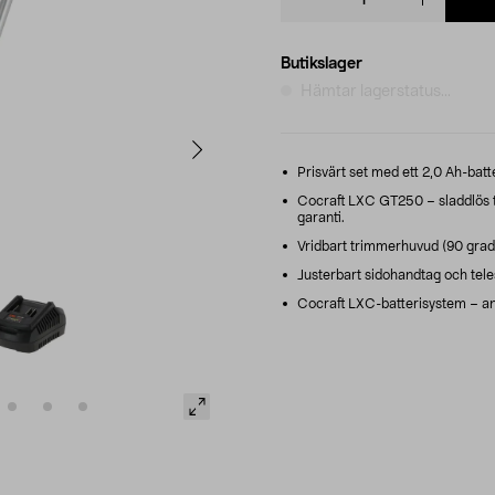
quantity
Butikslager
Hämtar lagerstatus...
Prisvärt set med ett 2,0 Ah-batte
Cocraft LXC GT250 – sladdlös 
garanti.
Vridbart trimmerhuvud (90 grad
Justerbart sidohandtag och teles
Cocraft LXC-batterisystem – anvä