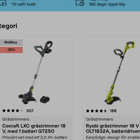
Till valfri butik
365 dagar öppet köp
tegori
Multibuy
-25%
4.5 av 5 stjärnor
recensioner
4.5 av 5 stjärnor
recensioner
307
188
Grästrimmers
Grästrimmers
Cocraft LXC grästrimmer 18
Ryobi grästrimmer 18 V
V, med 1 batteri GT250
OLT1832A, batteridrive
Prisvärt set med ett 2,0 Ah-batteri
EasyEdge-design för snabb