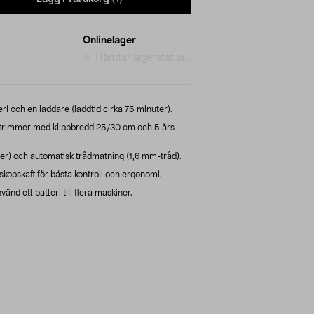
Onlinelager
Hämtar lagerstatus...
ri och en laddare (laddtid cirka 75 minuter).
trimmer med klippbredd 25/30 cm och 5 års
er) och automatisk trådmatning (1,6 mm-tråd).
kopskaft för bästa kontroll och ergonomi.
nd ett batteri till flera maskiner.