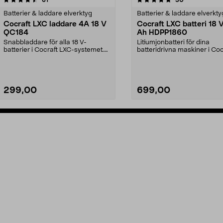
Batterier & laddare elverktyg
Batterier & laddare elverkty
Cocraft LXC laddare 4A 18 V
Cocraft LXC batteri 18 
QC184
Ah HDPP1860
Snabbladdare för alla 18 V-
Litiumjonbatteri för dina
batterier i Cocraft LXC-systemet.
batteridrivna maskiner i Coc
Cocraft LXC QC184 –...
LXC-systemet. Cocraft...
299,00
699,00
Lägg i varukorg
Lägg i varukorg