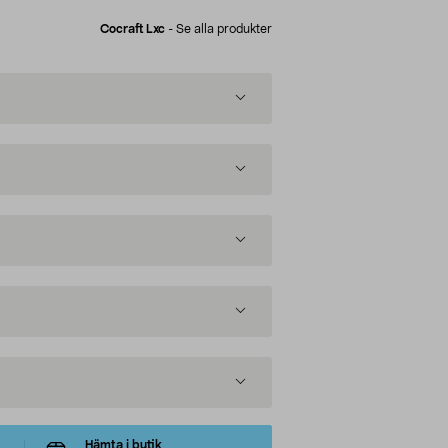
Cocraft Lxc
-
Se alla produkter
Hämta i butik