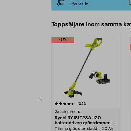
Från 599 kr*
Toppsäljare inom samma ka
-37%
5 av 5 stjärnor
4.0 av 5 stjärnor
recensioner
1023
Grästrimmers
Ryobi RY18LT23A-120
batteridriven grästrimmer 18
V
Trimma gräs utan sladd – 2,0 Ah-