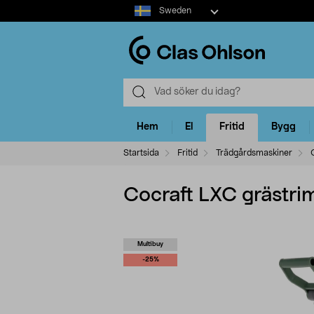
Select
Sweden
market
Hem
El
Fritid
Bygg
Startsida
Fritid
Trädgårdsmaskiner
Cocraft LXC grästri
Multibuy
-25%