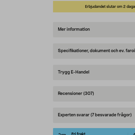
Erbjudandet slutar om 2 daga
Mer information
Specifikationer, dokument och ev. faro
Trygg E-Handel
Recensioner
(307)
Experten svarar
(7 besvarade frågor)
Fri frakt