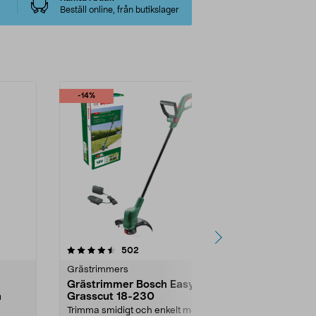
Beställ online, från butikslager
-14%
-25%
4.5 av 5 stjärnor
recensioner
4.0
502
Grästrimmers
Grästrimmer
Grästrimmer Bosch Easy
Ryobi RLT
n
Grasscut 18-230
batteridriv
V
Trimma smidigt och enkelt med en
Trimma gräs u