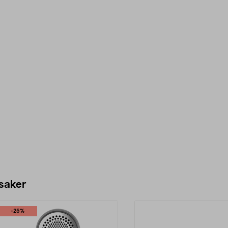
 saker
-25%