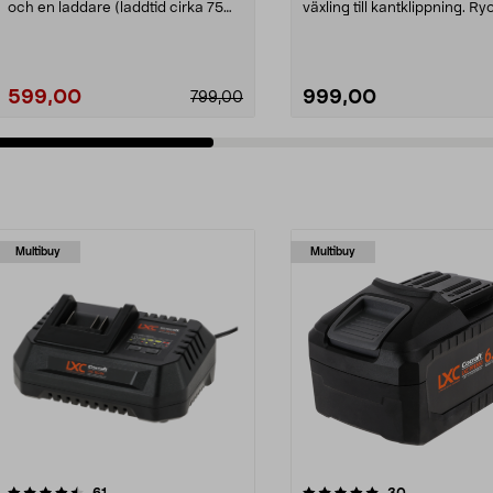
och en laddare (laddtid cirka 75
växling till kantklippning. Ry
minuter). C...
OLT1832A – grästrimm...
599,00
999,00
799,00
Multibuy
Multibuy
5.0av 5 stjärnor
recensioner
4.5av 5 stjärnor
recensioner
61
30