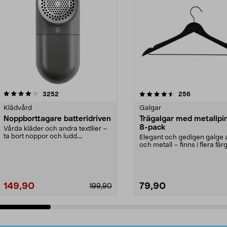
4.5av 5 stjärnor
recensioner
4.0av 5 stjärnor
recensioner
3252
256
Klädvård
Galgar
Noppborttagare batteridriven
Trägalgar med metallpi
8-pack
Vårda kläder och andra textilier –
ta bort noppor och ludd.
Elegant och gedigen galge a
Noppborttagaren fräs...
och metall – finns i flera färg
Galge med sv...
149,90
79,90
199,90
Lägg i varukorg
Lägg i varukorg