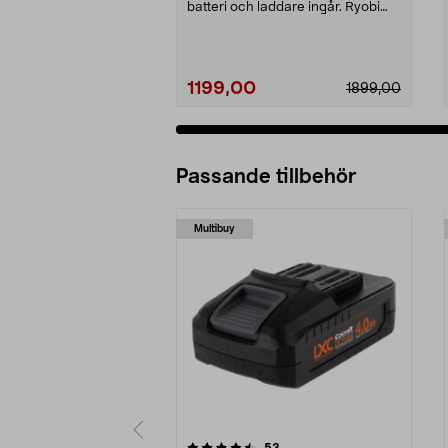
batteri och laddare ingår. Ryobi
RY18LT23A-120 –...
1199,00
1899,00
Passande tillbehör
Multibuy
5av 5 stjärnor
4.5av 5 stjärnor
recensioner
53