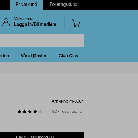
Privatkund
Företagskund
Välkommen
Logga in/Bli medlem
nden
Våra tjänster
Club Clas
Artikelnr:
41-3564
307
recensioner
Lägg i varukorg
(1)