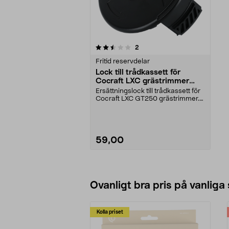
5av 5 stjärnor
recensioner
2
Fritid reservdelar
Lock till trådkassett för
Cocraft LXC grästrimmer
GT250
Ersättningslock till trådkassett för
Cocraft LXC GT250 grästrimmer.
Lock som hål...
59,00
Lägg i varukorg
Ovanligt bra pris på vanliga
Kolla priset