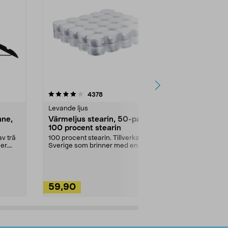
4.5av 5 stjärnor
recensioner
4.5
4378
2
Levande ljus
Rengöringsm
nne,
Värmeljus stearin, 50-pack,
Bikarbonat
100 procent stearin
Ett allsidigt 
städning och 
v trä
100 procent stearin. Tillverkade i
ute. Städa med
er.
Sverige som brinner med en
vacker och sotfri ...
59,90
49,90
Lägg i varukorg
Lägg