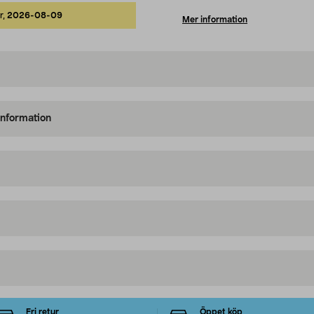
r,
2026-08-09
Mer information
information
Fri retur
Öppet köp