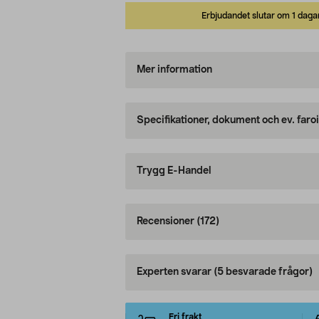
Erbjudandet slutar om 1 daga
Mer information
Specifikationer, dokument och ev. faro
Trygg E-Handel
Recensioner
(172)
Experten svarar
(5 besvarade frågor)
Fri frakt