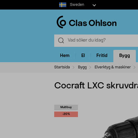
Select
Sweden
market
Hem
El
Fritid
Bygg
Startsida
Bygg
Elverktyg & maskiner
Cocraft LXC skruvdr
Multibuy
-20%