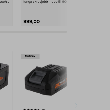
Bosch
tunga skruvjobb – upp till 800 Nm.
och en laddar
Cocraft LXC I...
timme). Ryobi
999,00
1499,00
Multibuy
recensioner
51