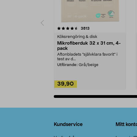
5av 5 stjärnor
4.0av 5 stjärnor
recensioner
3813
Köksrengöring & disk
Mikrofiberduk 32 x 31 cm, 4-
pack
Aftonbladets "självklara favorit” i
test av d...
Utförande:
Grå/beige
39,90
Lägg i varukorg
Sidfot
Kundservice
Mitt kont