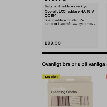
Batterier & laddare elverktyg
Cocraft LXC laddare 4A 18 V
QC184
Snabbladdare för alla 18 V-
batterier i Cocraft LXC-systemet.
Cocraft LXC QC184 –...
299,00
Lägg i varukorg
Ovanligt bra pris på vanliga
Kolla priset