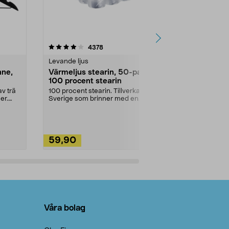
4.5av 5 stjärnor
recensioner
4.5
4378
2
Levande ljus
Rengöringsm
nne,
Värmeljus stearin, 50-pack,
Bikarbonat
100 procent stearin
Ett allsidigt 
städning och 
v trä
100 procent stearin. Tillverkade i
ute. Städa med
er.
Sverige som brinner med en
vacker och sotfri ...
59,90
49,90
Lägg i varukorg
Lägg
Våra bolag