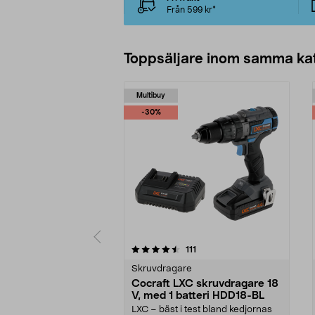
Från 599 kr*
Toppsäljare inom samma ka
Multibuy
-30%
5 av 5 stjärnor
4.5 av 5 stjärnor
recensioner
111
Skruvdragare
Cocraft LXC skruvdragare 18
V, med 1 batteri HDD18-BL
LXC – bäst i test bland kedjornas