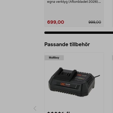
egna verktyg (Aftonbladet 2026).
Prisvärt set ...
699,00
999,00
Passande tillbehör
Multibuy
5av 5 stjärnor
4.5av 5 stjärnor
recensioner
61