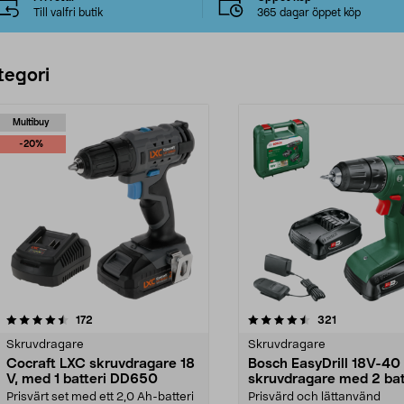
Till valfri butik
365 dagar öppet köp
tegori
Multibuy
-20%
4.5 av 5 stjärnor
recensioner
recensioner
172
321
0.0 av 5 stjärnor
Skruvdragare
Skruvdragare
Cocraft LXC skruvdragare 18
Bosch EasyDrill 18V-40
V, med 1 batteri DD650
skruvdragare med 2 bat
Prisvärt set med ett 2,0 Ah-batteri
Prisvärd och lättanvänd