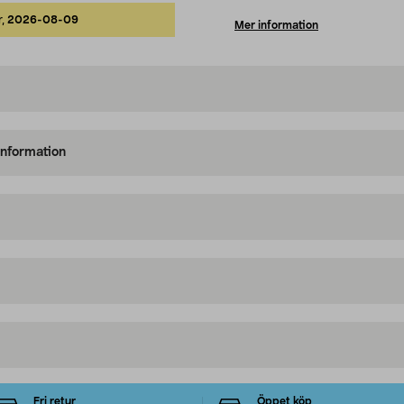
r,
2026-08-09
Mer information
information
Fri retur
Öppet köp