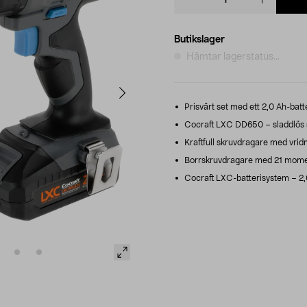
quantity
Butikslager
Hämtar lagerstatus...
Prisvärt set med ett 2,0 Ah-batte
Cocraft LXC DD650 – sladdlös s
Kraftfull skruvdragare med vrid
Borrskruvdragare med 21 mome
Cocraft LXC-batterisystem – 2,0