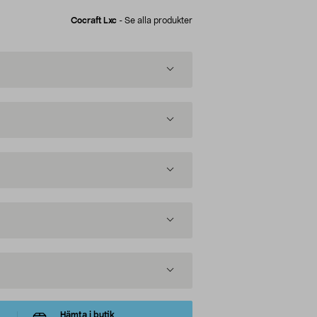
Cocraft Lxc
-
Se alla produkter
Hämta i butik