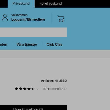
Privatkund
Företagskund
Välkommen
Logga in/Bli medlem
nden
Våra tjänster
Club Clas
Artikelnr:
41-3550
172
recensioner
Lägg i varukorg
(1)