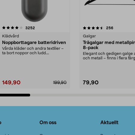
4.5av 5 stjärnor
recensioner
4.0av 5 stjärnor
recensioner
3252
256
Klädvård
Galgar
Noppborttagare batteridriven
Trägalgar med metallpi
8-pack
Vårda kläder och andra textilier –
ta bort noppor och ludd.
Elegant och gedigen galge a
Noppborttagaren fräs...
och metall – finns i flera färg
Galge med sv...
149,90
79,90
199,90
Lägg i varukorg
Lägg i varukorg
o
Om oss
Aktuellt