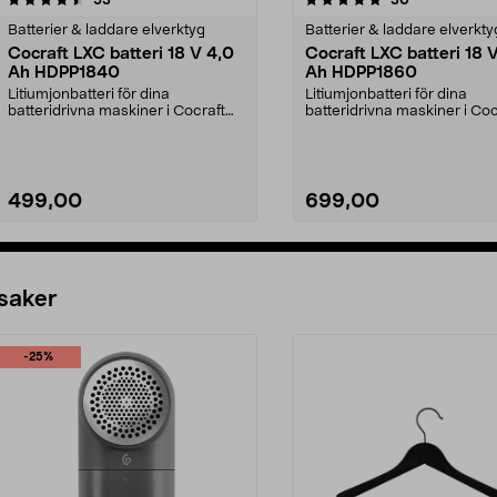
Batterier & laddare elverktyg
Batterier & laddare elverkty
Cocraft LXC batteri 18 V 4,0
Cocraft LXC batteri 18 
Ah HDPP1840
Ah HDPP1860
Litiumjonbatteri för dina
Litiumjonbatteri för dina
batteridrivna maskiner i Cocraft
batteridrivna maskiner i Coc
LXC-systemet. Cocraft...
LXC-systemet. Cocraft...
499,00
699,00
Lägg i varukorg
Lägg i varukorg
 saker
-25%