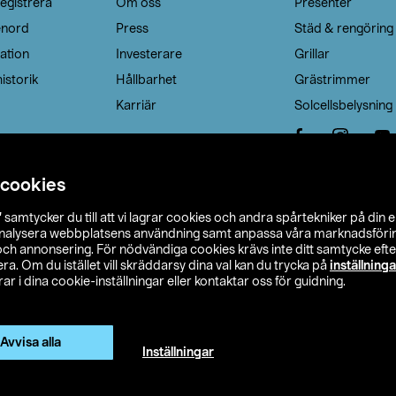
egistrera
Om oss
Presenter
enord
Press
Städ & rengöring
ation
Investerare
Grillar
istorik
Hållbarhet
Grästrimmer
Karriär
Solcellsbelysning
 cookies
”
samtycker du till att vi lagrar cookies och andra spårtekniker på din 
analysera webbplatsens användning samt anpassa våra marknadsförings
 och annonsering. För nödvändiga cookies krävs inte ditt samtycke ef
a. Om du istället vill skräddarsy dina val kan du trycka på
inställninga
r i dina cookie-inställningar eller kontaktar oss för guidning.
s Ohlson
Köpvillkor
Privacy statement
Klubbvillkor
H
Ändra till priser exklusive moms
Avvisa alla
Inställningar