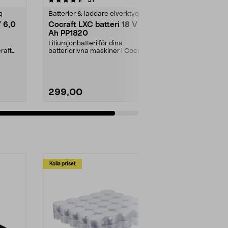
g
Batterier & laddare elverktyg
V 6,0
Cocraft LXC batteri 18 V 2,0
Ah PP1820
Litiumjonbatteri för dina
raft
batteridrivna maskiner i Cocraft
LXC-systemet. Cocraft...
299,00
Lägg i varukorg
Kolla priset
Multibuy