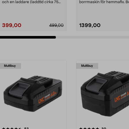
och en laddare (laddtid cirka 75
borrmaskin för hemmafix. 
minuter). C...
EasyDrill 18V-40 – borra ...
399,00
1399,00
499,00
Multibuy
Multibuy
5.0av 5 stjärnor
recensioner
4.5av 5 stjärnor
recensioner
53
30