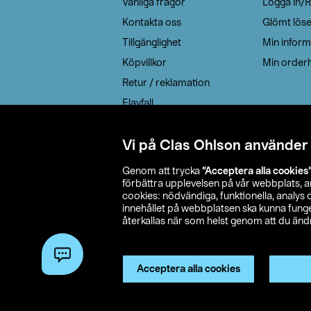
Vanliga frågor
Logga in/R
Kontakta oss
Glömt lös
Tillgänglighet
Min inform
Köpvillkor
Min orderh
Retur / reklamation
Elavfall
Cookie policy
Leveransalternativ
Vi på Clas Ohlson använder
Genom att trycka
”Acceptera alla cookies
förbättra upplevelsen på vår webbplats, 
cookies: nödvändiga, funktionella, analys
innehållet på webbplatsen ska kunna funger
återkallas när som helst genom att du ändra
© 2026 Cla
Acceptera alla cookies