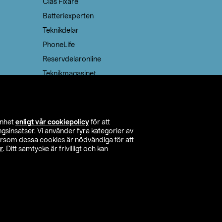
Clas Fixare
Batteriexperten
Teknikdelar
PhoneLife
Reservdelaronline
Teknikmagasinet
enhet
enligt vår cookiepolicy
för att
insatser. Vi använder fyra kategorier av
tersom dessa cookies är nödvändiga för att
r
. Ditt samtycke är frivilligt och kan
itta butik