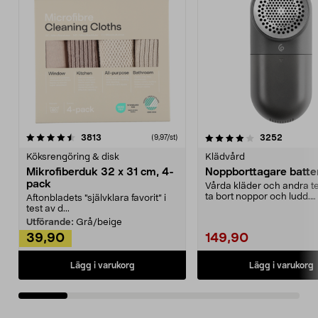
4.0av 5 stjärnor
recensioner
4.5av 5 stjärnor
recensio
3813
3252
(9,97/st)
Köksrengöring & disk
Klädvård
Mikrofiberduk 32 x 31 cm, 4-
Noppborttagare batter
pack
Vårda kläder och andra tex
ta bort noppor och ludd.
Aftonbladets "självklara favorit” i
Noppborttagaren fräs...
test av d...
Utförande:
Grå/beige
39,90
149,90
Lägg i varukorg
Lägg i varukorg