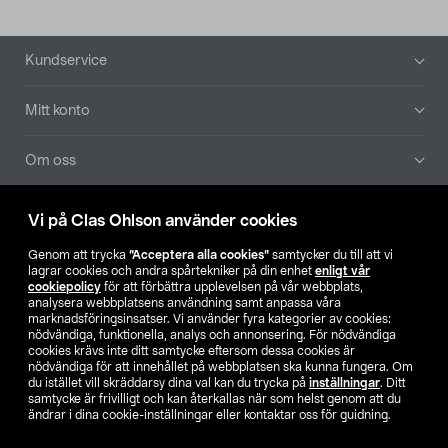
Sidfot
Kundservice
Mitt konto
Om oss
Aktuellt
Vi på Clas Ohlson använder cookies
Genom att trycka
”Acceptera alla cookies”
samtycker du till att vi
Våra bolag
lagrar cookies och andra spårtekniker på din enhet
enligt vår
cookiepolicy
för att förbättra upplevelsen på vår webbplats,
analysera webbplatsens användning samt anpassa våra
Hitta butik
marknadsföringsinsatser. Vi använder fyra kategorier av cookies:
nödvändiga, funktionella, analys och annonsering. För nödvändiga
cookies krävs inte ditt samtycke eftersom dessa cookies är
SE
NO
FI
nödvändiga för att innehållet på webbplatsen ska kunna fungera. Om
du istället vill skräddarsy dina val kan du trycka på
inställningar
. Ditt
samtycke är frivilligt och kan återkallas när som helst genom att du
ändrar i dina cookie-inställningar eller kontaktar oss för guidning.