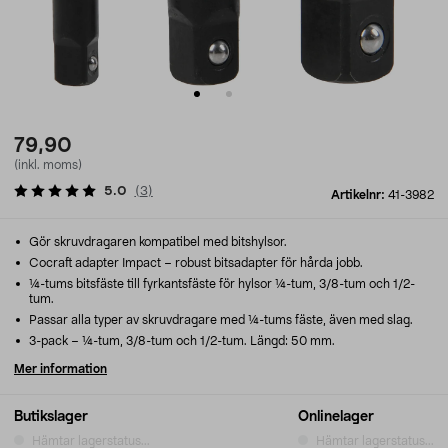
79,90
(inkl. moms)
5.0
(
3
)
Artikelnr:
41-3982
Gör skruvdragaren kompatibel med bitshylsor.
Cocraft adapter Impact – robust bitsadapter för hårda jobb.
¼-tums bitsfäste till fyrkantsfäste för hylsor ¼-tum, 3/8-tum och 1/2-
tum.
Passar alla typer av skruvdragare med ¼-tums fäste, även med slag.
3-pack – ¼-tum, 3/8-tum och 1/2-tum. Längd: 50 mm.
Mer information
Butikslager
Onlinelager
Hämtar lagerstatus...
Hämtar lagerstatus...