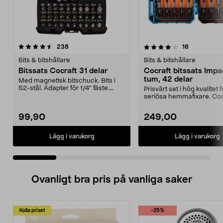
4.0 av 5 stjärnor
recensioner
4.5 av 5 stjärnor
recensioner
238
16
Bits & bitshållare
Bits & bitshållare
Bitssats Cocraft 31 delar
Cocraft bitssats Impac
tum, 42 delar
Med magnetisk bitschuck. Bits i
S2-stål. Adapter för 1/4" fäste.
Prisvärt set i hög kvalitet f
Levereras i låd...
seriösa hemmafixare. Coc
bitssats Impact – k...
99,90
249,00
Lägg i varukorg
Lägg i varukorg
Ovanligt bra pris på vanliga saker
Kolla priset
-25%