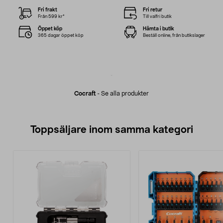
Fri frakt
Fri retur
Från 599 kr*
Till valfri butik
Öppet köp
Hämta i butik
365 dagar öppet köp
Beställ online, från butikslager
Cocraft
-
Se alla produkter
Toppsäljare inom samma kategori