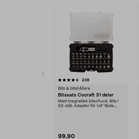
5 av 5 stjärnor
4.0 av 5 stjärnor
recensioner
238
Bits & bitshållare
Bitssats Cocraft 31 delar
Med magnetisk bitschuck. Bits i
S2-stål. Adapter för 1/4" fäste.
Levereras i låd...
99,90