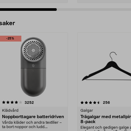
 saker
-25%
4.5av 5 stjärnor
recensioner
4.0av 5 stjärnor
recensioner
3252
256
Klädvård
Galgar
Noppborttagare batteridriven
Trägalgar med metallpi
8-pack
Vårda kläder och andra textilier –
ta bort noppor och ludd.
Elegant och gedigen galge a