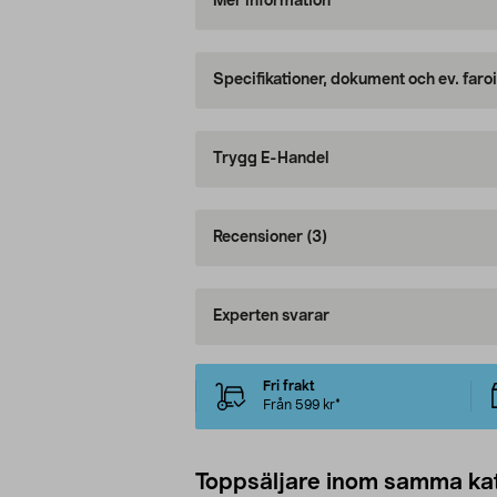
Mer information
Specifikationer, dokument och ev. faro
Trygg E-Handel
Recensioner
(3)
Experten svarar
Fri frakt
Från 599 kr*
Toppsäljare inom samma ka