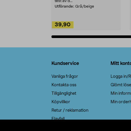
test av d...
Utförande:
Grå/beige
39,90
Lägg i varukorg
Sidfot
Kundservice
Mitt kont
Vanliga frågor
Logga in/R
Kontakta oss
Glömt lös
Tillgänglighet
Min inform
Köpvillkor
Min orderh
Retur / reklamation
Elavfall
Cookie policy