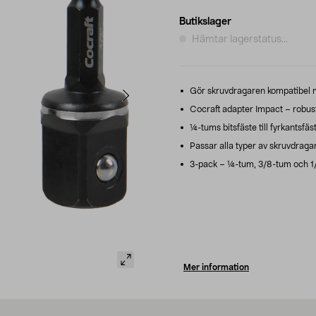
Butikslager
Hämtar lagerstatus...
Gör skruvdragaren kompatibel m
Cocraft adapter Impact – robust
¼-tums bitsfäste till fyrkantsfä
Passar alla typer av skruvdraga
3-pack – ¼-tum, 3/8-tum och 1
Mer information