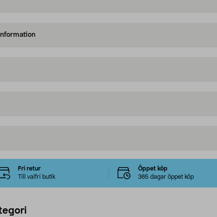
information
Fri retur
Öppet köp
Till valfri butik
365 dagar öppet köp
tegori