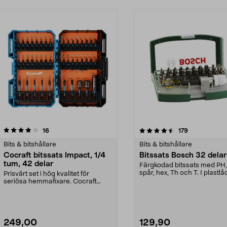
4.5 av 5 stjärnor
recensioner
4.5 av 5 stjärnor
recensioner
16
179
Bits & bitshållare
Bits & bitshållare
Cocraft bitssats Impact, 1/4
Bitssats Bosch 32 delar
tum, 42 delar
Färgkodad bitssats med PH,
spår, hex, Th och T. I plastlå
Prisvärt set i hög kvalitet för
med bältesclips.
seriösa hemmafixare. Cocraft
bitssats Impact – k...
249,00
129,90