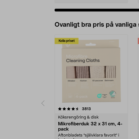
Ovanligt bra pris på vanliga
Kolla priset
5av 5 stjärnor
4.0av 5 stjärnor
recensioner
3813
Köksrengöring & disk
Mikrofiberduk 32 x 31 cm, 4-
pack
Aftonbladets "självklara favorit” i