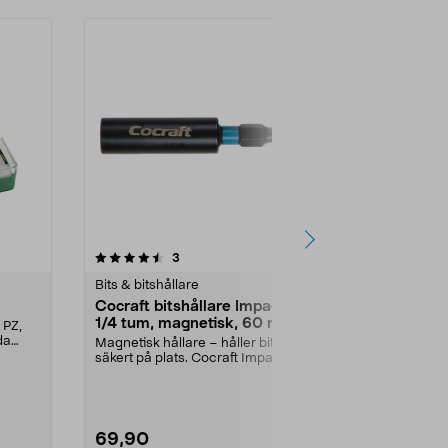
4.5 av 5 stjärnor
recensioner
4.5
3
1
Bits & bitshållare
Bits & bitshål
Cocraft bitshållare Impact
Bitssats 22
1/4 tum, magnetisk, 60 mm
 PZ,
Liten bitssat
da
bitsen du beh
Magnetisk hållare – håller bitsen
hylsor och ...
säkert på plats. Cocraft Impact
bitshållare – ...
69,90
69,90