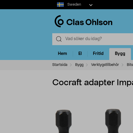
Select
Sweden
market
Hem
El
Fritid
Bygg
Startsida
Bygg
Verktygstillbehör
Bit
Cocraft adapter Imp