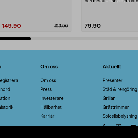
Noppborttagaren fräs...
och metall – finns i flera färg
Galge med sv...
149,90
79,90
199,90
Lägg i varukorg
Lägg i varukorg
o
Om oss
Aktuellt
egistrera
Om oss
Presenter
enord
Press
Städ & rengöring
ation
Investerare
Grillar
istorik
Hållbarhet
Grästrimmer
Karriär
Solcellsbelysning