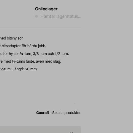
Onlinelager
Hämtar lagerstatus...
ed bitshylsor.
 bitsadapter för hårda jobb.
ste för hylsor ¼-tum, 3/8-tum och 1/2-tum.
re med ¼-tums fäste, även med slag.
/2-tum. Längd: 50 mm.
Cocraft
-
Se alla produkter