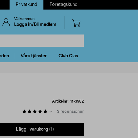
Privatkund
Företagskund
Välkommen
Logga in/Bli medlem
nden
Våra tjänster
Club Clas
Artikelnr:
41-3982
3
recensioner
Lägg i varukorg
(1)