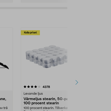
Kolla priset
Multibuy
4.5av 5 stjärnor
recensioner
4.5
4378
2
Levande ljus
Rengöringsm
nne,
Värmeljus stearin, 50-pack,
Bikarbonat
100 procent stearin
Ett allsidigt 
städning och 
v trä
100 procent stearin. Tillverkade i