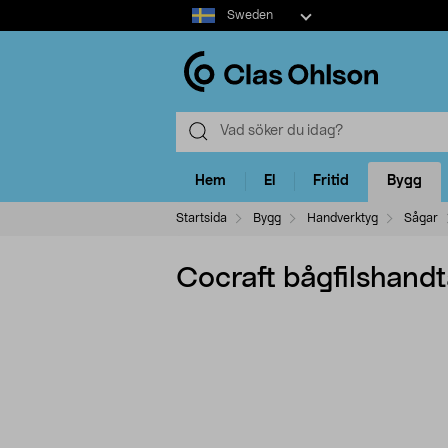
Select
Sweden
market
Hem
El
Fritid
Bygg
Startsida
Bygg
Handverktyg
Sågar
Cocraft bågfilshandt