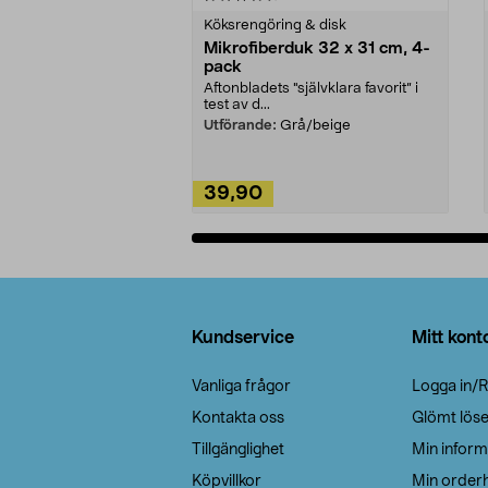
Köksrengöring & disk
Mikrofiberduk 32 x 31 cm, 4-
pack
Aftonbladets "självklara favorit” i
test av d...
Utförande:
Grå/beige
39,90
Lägg i varukorg
Sidfot
Kundservice
Mitt kont
Vanliga frågor
Logga in/R
Kontakta oss
Glömt lös
Tillgänglighet
Min inform
Köpvillkor
Min orderh