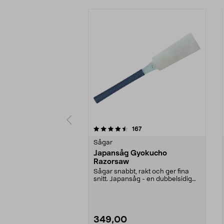
5 av 5 stjärnor
4.5 av 5 stjärnor
recensioner
167
Sågar
Japansåg Gyokucho
Razorsaw
Sågar snabbt, rakt och ger fina
snitt. Japansåg - en dubbelsidig
dragsåg av myck...
349,00