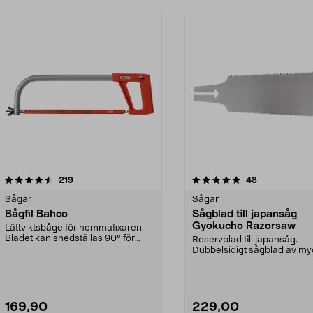
5.0 av 5 stjärnor
recensioner
3.5 av 5 stjärnor
recensioner
219
48
Sågar
Sågar
Bågfil Bahco
Sågblad till japansåg
Gyokucho Razorsaw
Lättviktsbåge för hemmafixaren.
Bladet kan snedställas 90° för
Reservblad till japansåg.
plankapning.
Dubbelsidigt sågblad av my
hög kvalitet. Tunt blad...
169,90
229,00