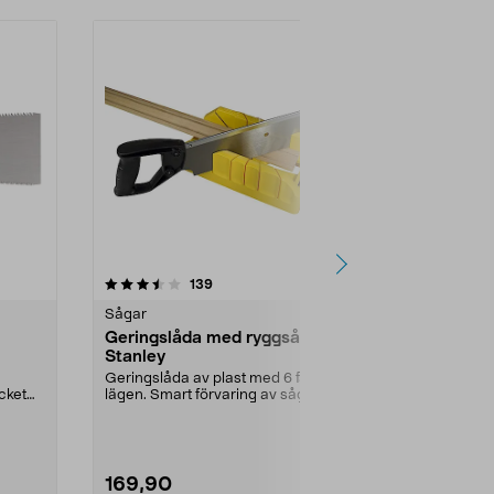
4.0 av 5 stjärnor
recensioner
4.5
139
2
Sågar
Sågar
Geringslåda med ryggsåg
Hobbysåg
Stanley
Smidig modell
i trä och meta
Geringslåda av plast med 6 fasta
cket
lägen. Smart förvaring av sågen i
botten av låd...
169,90
39,90