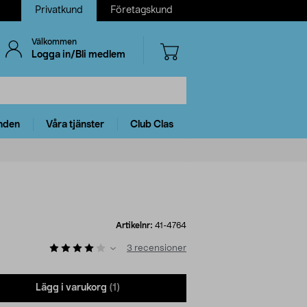
Privatkund
Företagskund
Välkommen
Logga in/Bli medlem
nden
Våra tjänster
Club Clas
Artikelnr:
41-4764
3
recensioner
Lägg i varukorg
(1)