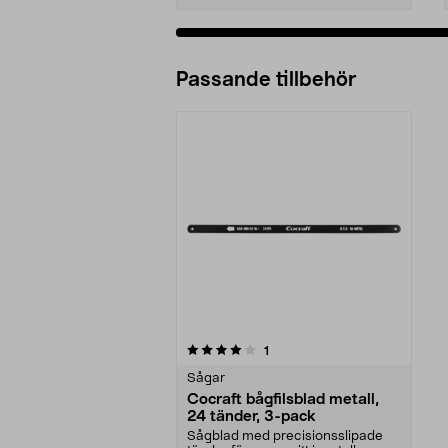
Passande tillbehör
0av 5 stjärnor
recensioner
1
Sågar
Cocraft bågfilsblad metall,
24 tänder, 3-pack
Sågblad med precisionsslipade