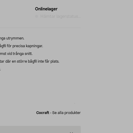
Onlinelager
Hämtar lagerstatus...
ånga utrymmen.
gfil för precisa kapningar.
st vid trånga snitt.
ar där en större bågfil inte får plats.
.
Cocraft
-
Se alla produkter