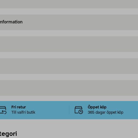
information
Fri retur
Öppet köp
Till valfri butik
365 dagar öppet köp
tegori