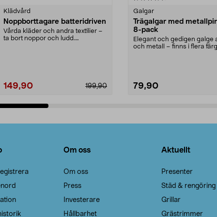
Klädvård
Galgar
Noppborttagare batteridriven
Trägalgar med metallpi
8-pack
Vårda kläder och andra textilier –
ta bort noppor och ludd.
Elegant och gedigen galge a
Noppborttagaren fräs...
och metall – finns i flera färg
Galge med sv...
149,90
79,90
199,90
Lägg i varukorg
Lägg i varukorg
o
Om oss
Aktuellt
egistrera
Om oss
Presenter
enord
Press
Städ & rengöring
ation
Investerare
Grillar
istorik
Hållbarhet
Grästrimmer