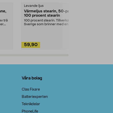
Levande ljus
Rengöringsm
nne,
Värmeljus stearin, 50-pack,
Bikarbonat
100 procent stearin
Ett allsidigt 
städning och 
v trä
100 procent stearin. Tillverkade i
ute. Städa med
er.
Sverige som brinner med en
vacker och sotfri ...
59,90
49,90
Lägg i varukorg
Lägg
Våra bolag
Clas Fixare
Batteriexperten
Teknikdelar
PhoneLife