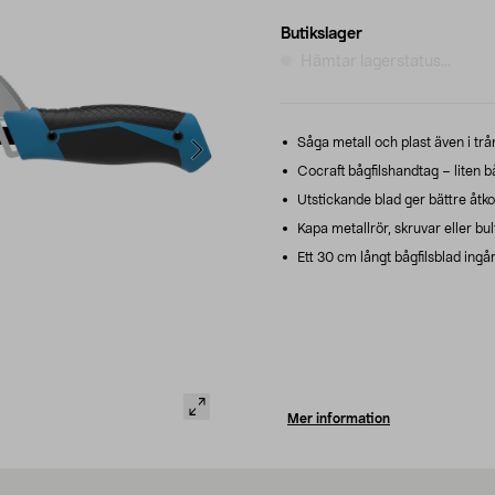
Butikslager
Hämtar lagerstatus...
Såga metall och plast även i tr
Cocraft bågfilshandtag – liten bå
Utstickande blad ger bättre åtkom
Kapa metallrör, skruvar eller bult
Ett 30 cm långt bågfilsblad ingår
Mer information