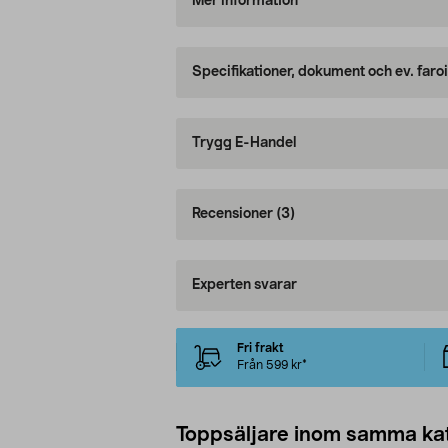
Mer information
Specifikationer, dokument och ev. faro
Trygg E-Handel
Recensioner
(3)
Experten svarar
Fri frakt
Från 599 kr*
Toppsäljare inom samma ka