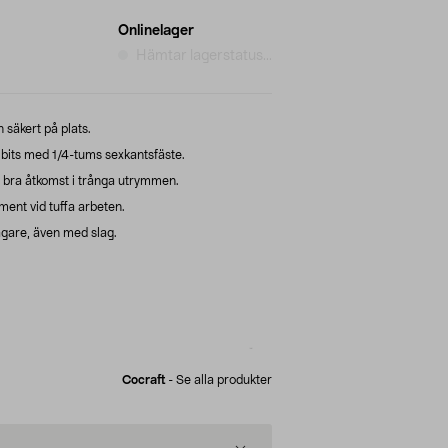
Onlinelager
Hämtar lagerstatus...
 säkert på plats.
 bits med 1/4-tums sexkantsfäste.
 bra åtkomst i trånga utrymmen.
ent vid tuffa arbeten.
ragare, även med slag.
Cocraft
-
Se alla produkter