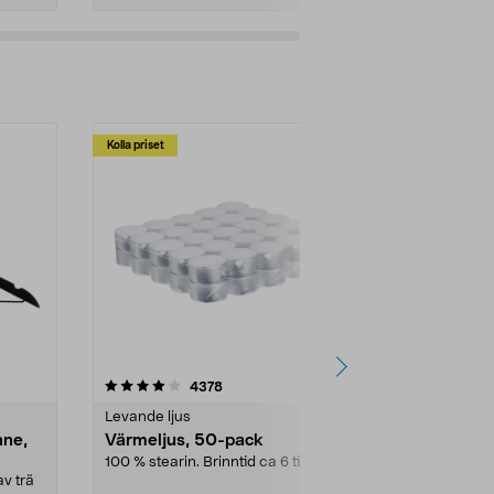
Kolla priset
Multibuy
4.5av 5 stjärnor
recensioner
4.5
4378
2
Levande ljus
Rengöringsm
nne,
Värmeljus, 50-pack
Bikarbonat
100 % stearin. Brinntid ca 6 tim.
Ett allsidigt 
städning och 
v trä