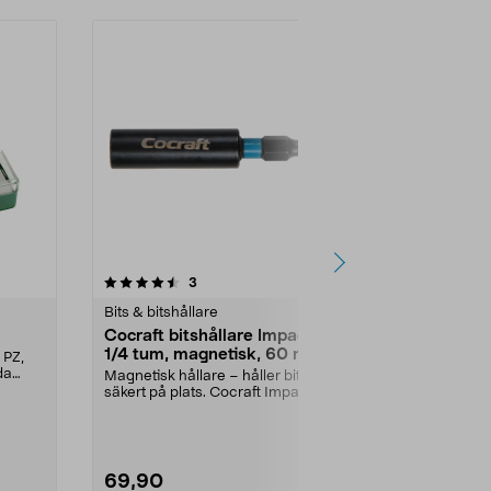
4.5 av 5 stjärnor
recensioner
4.5
3
1
Bits & bitshållare
Bits & bitshål
Cocraft bitshållare Impact
Bitssats 22
1/4 tum, magnetisk, 60 mm
 PZ,
Liten bitssat
da
bitsen du beh
Magnetisk hållare – håller bitsen
hylsor och ...
säkert på plats. Cocraft Impact
bitshållare – ...
69,90
69,90