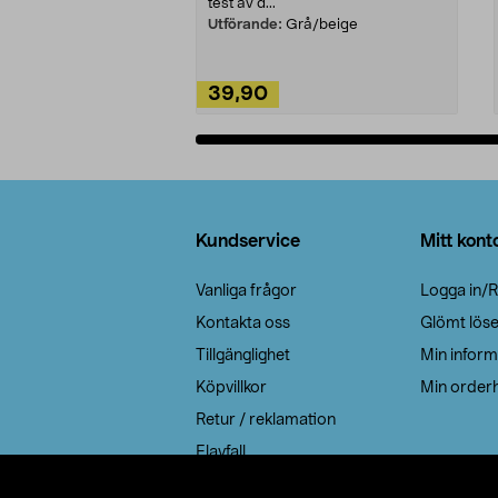
test av d...
Utförande:
Grå/beige
39,90
Lägg i varukorg
Sidfot
Kundservice
Mitt kont
Vanliga frågor
Logga in/R
Kontakta oss
Glömt lös
Tillgänglighet
Min inform
Köpvillkor
Min orderh
Retur / reklamation
Elavfall
Cookie policy