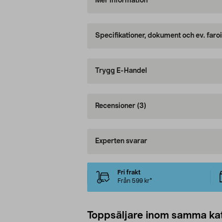
Mer information
Specifikationer, dokument och ev. faro
Trygg E-Handel
Recensioner
(3)
Experten svarar
Fri frakt
Från 599 kr*
Toppsäljare inom samma ka