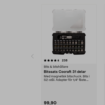
5 av 5 stjärnor
4.0 av 5 stjärnor
recensioner
238
Bits & bitshållare
Bitssats Cocraft 31 delar
Med magnetisk bitschuck. Bits i
S2-stål. Adapter för 1/4" fäste.
Levereras i låd...
99,90