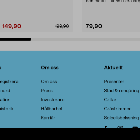
Noppborttagaren fräs...
och metall – finns i flera färg
Galge med sv...
149,90
79,90
199,90
Lägg i varukorg
Lägg i varukorg
o
Om oss
Aktuellt
egistrera
Om oss
Presenter
enord
Press
Städ & rengöring
ation
Investerare
Grillar
istorik
Hållbarhet
Grästrimmer
Karriär
Solcellsbelysning