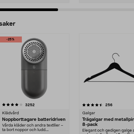
 saker
-25%
4.5av 5 stjärnor
recensioner
4.0av 5 stjärnor
recensioner
3252
256
Klädvård
Galgar
Noppborttagare batteridriven
Trägalgar med metallpi
8-pack
Vårda kläder och andra textilier –
ta bort noppor och ludd.
Elegant och gedigen galge a