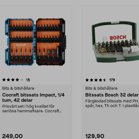
4.5 av 5 stjärnor
recensioner
4.5 av 5 stjärnor
recensioner
15
179
Bits & bitshållare
Bits & bitshållare
Cocraft bitssats Impact, 1/4
Bitssats Bosch 32 delar
tum, 42 delar
Färgkodad bitssats med PH,
spår, hex, Th och T. I plastlå
Prisvärt set i hög kvalitet för
med bältesclips.
seriösa hemmafixare. Cocraft
bitssats Impact – k...
249,00
129,90