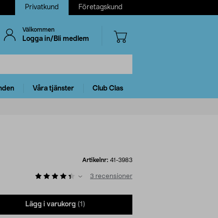
Privatkund
Företagskund
Välkommen
Logga in/Bli medlem
nden
Våra tjänster
Club Clas
Artikelnr:
41-3983
3
recensioner
Lägg i varukorg
(1)