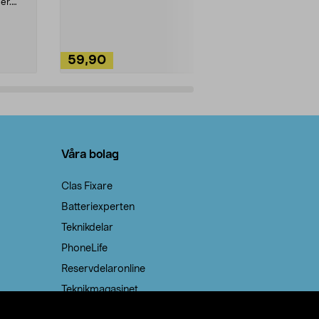
ute. Städa med
er.
59,90
49,90
Lägg i varukorg
Lägg
Våra bolag
Clas Fixare
Batteriexperten
Teknikdelar
PhoneLife
Reservdelaronline
Teknikmagasinet