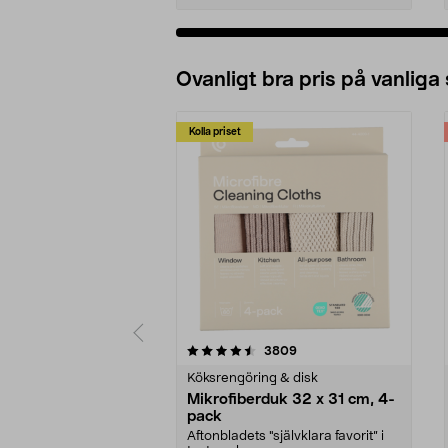
Ovanligt bra pris på vanliga
Kolla priset
5av 5 stjärnor
4.0av 5 stjärnor
recensioner
3809
Köksrengöring & disk
Mikrofiberduk 32 x 31 cm, 4-
pack
Aftonbladets "självklara favorit” i