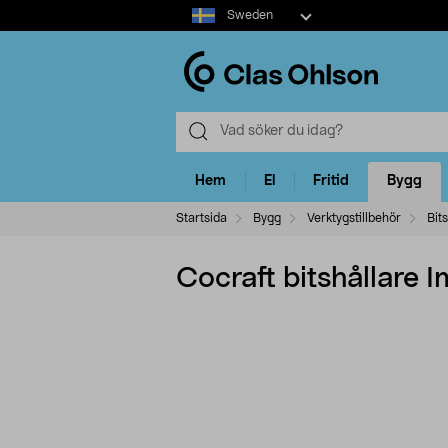
Select
Sweden
market
Hem
El
Fritid
Bygg
Startsida
Bygg
Verktygstillbehör
Bit
Cocraft bitshållare