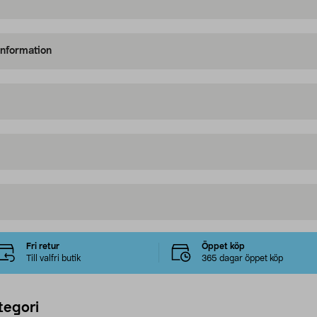
information
Fri retur
Öppet köp
Till valfri butik
365 dagar öppet köp
tegori