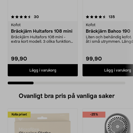
4.5 av 5 stjärnor
recensioner
4.5 av 5 stjärnor
recensione
30
135
Kofot
Kofot
Bräckjärn Hultafors 108 mini
Bräckjärn Bahco 190
Bräckjärn Hultafors 108 mini -
Liten och behändig kofot
extra kort modell. 3 olika funktioner
åt i små utrymmen. Längd
för spikutd...
mm.
99,90
99,90
Lägg i varukorg
Lägg i varukorg
Ovanligt bra pris på vanliga saker
Kolla priset
-25%