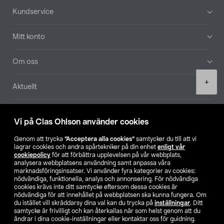
Sidfot
Kundservice
Mitt konto
Om oss
Product
+
Aktuellt
quantity
Våra bolag
Vi på Clas Ohlson använder cookies
Hitta butik
Genom att trycka
”Acceptera alla cookies”
samtycker du till att vi
lagrar cookies och andra spårtekniker på din enhet
enligt vår
cookiepolicy
för att förbättra upplevelsen på vår webbplats,
SE
NO
FI
analysera webbplatsens användning samt anpassa våra
marknadsföringsinsatser. Vi använder fyra kategorier av cookies:
nödvändiga, funktionella, analys och annonsering. För nödvändiga
cookies krävs inte ditt samtycke eftersom dessa cookies är
nödvändiga för att innehållet på webbplatsen ska kunna fungera. Om
du istället vill skräddarsy dina val kan du trycka på
inställningar
. Ditt
samtycke är frivilligt och kan återkallas när som helst genom att du
ändrar i dina cookie-inställningar eller kontaktar oss för guidning.