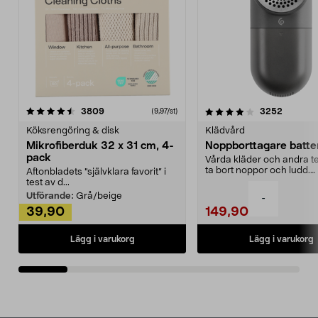
4.0av 5 stjärnor
recensioner
4.5av 5 stjärnor
recensio
3809
3252
(9,97/st)
Köksrengöring & disk
Klädvård
Mikrofiberduk 32 x 31 cm, 4-
Noppborttagare batter
pack
Vårda kläder och andra tex
ta bort noppor och ludd.
Aftonbladets "självklara favorit” i
Noppborttagaren fräs...
test av d...
Utförande:
Grå/beige
-
39,90
149,90
Lägg i varukorg
Lägg i varukorg