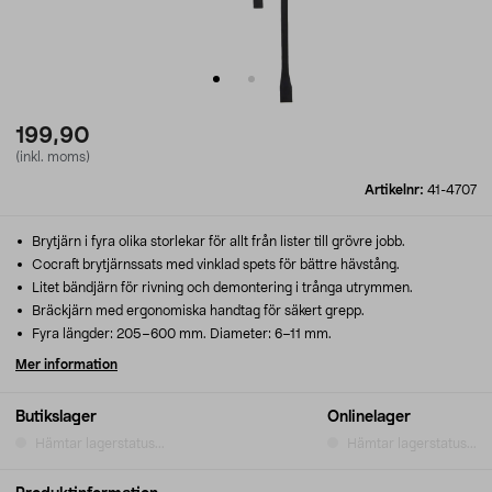
199,90
(inkl. moms)
Artikelnr:
41-4707
Brytjärn i fyra olika storlekar för allt från lister till grövre jobb.
Cocraft brytjärnssats med vinklad spets för bättre hävstång.
Litet bändjärn för rivning och demontering i trånga utrymmen.
Bräckjärn med ergonomiska handtag för säkert grepp.
Fyra längder: 205–600 mm. Diameter: 6–11 mm.
Mer information
Butikslager
Onlinelager
Hämtar lagerstatus...
Hämtar lagerstatus...