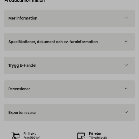
Produktinformation
Mer information
Specifikationer, dokument och ev. faroinformation
Trygg E-Handel
Recensioner
Experten svarar
Fri frakt
Fri retur
Från 599 kr*
Till valfri butik