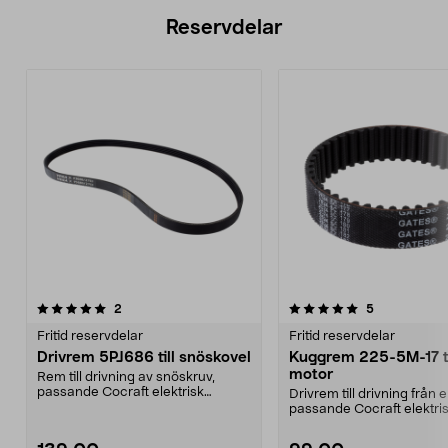
Reservdelar
5.0av 5 stjärnor
recensioner
recensioner
2
5
0.0 av 5 stjärnor
Fritid reservdelar
Fritid reservdelar
Drivrem 5PJ686 till snöskovel
Kuggrem 225-5M-17 ti
motor
Rem till drivning av snöskruv,
passande Cocraft elektrisk
Drivrem till drivning från 
snöslunga 41-2836, DYM...
passande Cocraft elektri
snöslunga 41-283...