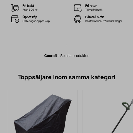
Fri frakt
Fri retur
Från 599 kr*
Till valfri butik
Öppet köp
Hämta i butik
365 dagar öppet köp
Beställ online, från butikslager
Cocraft
-
Se alla produkter
Toppsäljare inom samma kategori