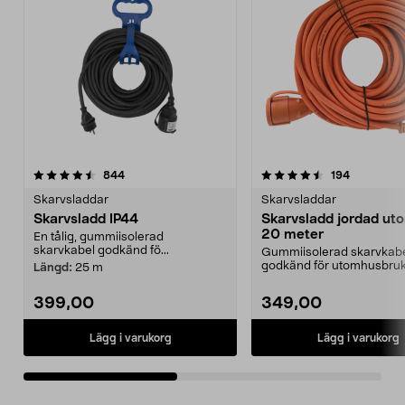
4.5av 5 stjärnor
recensioner
4.5av 5 stjärnor
recensione
844
194
Skarvsladdar
Skarvsladdar
Skarvsladd IP44
Skarvsladd jordad ut
20 meter
En tålig, gummiisolerad
skarvkabel godkänd fö...
Gummiisolerad skarvkab
godkänd för utomhusbruk 
Längd:
25 m
Perfekt till elverktyg,...
399,00
349,00
Lägg i varukorg
Lägg i varukorg