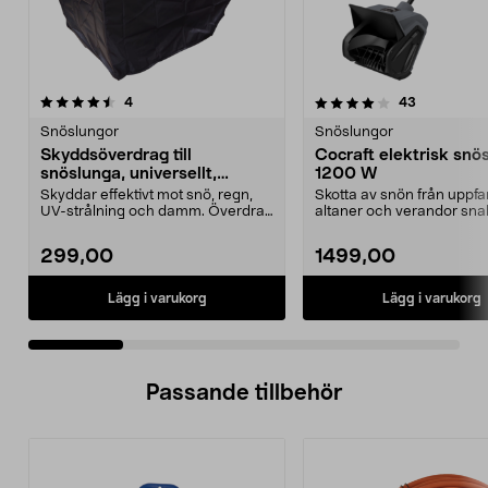
4.0 av 5 stjärnor
recensioner
4.0 av 5 stjärnor
recensione
4
43
Snöslungor
Snöslungor
Skyddsöverdrag till
Cocraft elektrisk snös
snöslunga, universellt,
1200 W
120x81x101 cm
Skyddar effektivt mot snö, regn,
Skotta av snön från uppfar
UV-strålning och damm. Överdrag
altaner och verandor sna
med universell ...
enkelt. Cocraft 1...
299,00
1499,00
Lägg i varukorg
Lägg i varukorg
Passande tillbehör