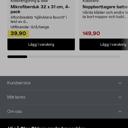
Köksrengöring & disk
Klädvård
Mikrofiberduk 32 x 31 cm, 4-
Noppborttagare batter
pack
Vårda kläder och andra tex
ta bort noppor och ludd.
Aftonbladets "självklara favorit” i
Noppborttagaren fräs...
test av d...
Utförande:
Grå/beige
39,90
149,90
Lägg i varukorg
Lägg i varukorg
Sidfot
Kundservice
Mitt konto
Om oss
Aktuellt