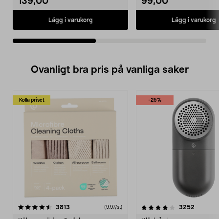
139,00
99,00
Lägg i varukorg
Lägg i varukorg
Ovanligt bra pris på vanliga saker
Kolla priset
-25%
4.0av 5 stjärnor
recensioner
4.5av 5 stjärnor
recensio
3813
3252
(9,97/st)