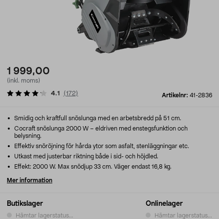
1 999,00
(inkl. moms)
4.1
(
172
)
Artikelnr:
41-2836
Smidig och kraftfull snöslunga med en arbetsbredd på 51 cm.
Cocraft snöslunga 2000 W – eldriven med enstegsfunktion och
belysning.
Effektiv snöröjning för hårda ytor som asfalt, stenläggningar etc.
Utkast med justerbar riktning både i sid- och höjdled.
Effekt: 2000 W. Max snödjup 33 cm. Väger endast 16,8 kg.
Mer information
Butikslager
Onlinelager
Hämtar lagerstatus...
Hämtar lagerstatus...