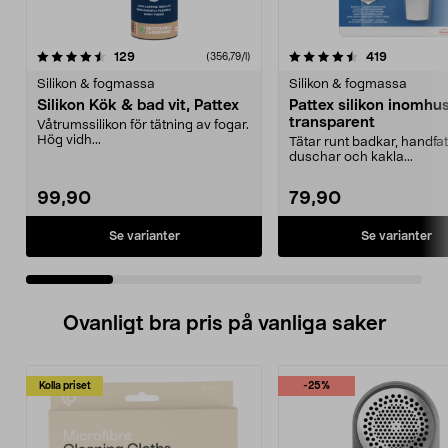
4.5 av 5 stjärnor
recensioner
4.5 av 5 stjärnor
recensione
129
419
(356,79/l)
Silikon & fogmassa
Silikon & fogmassa
Silikon Kök & bad vit, Pattex
Pattex silikon inomhus
transparent
Våtrumssilikon för tätning av fogar.
Hög vidh...
Tätar runt badkar, handfat
duschar och kakla...
99,90
79,90
Se varianter
Se varianter
Ovanligt bra pris på vanliga saker
Kolla priset
-25%