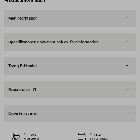
Produktinformation
Mer information
Specifikationer, dokument och ev. faroinformation
Trygg E-Handel
Recensioner
(7)
Experten svarar
Fri frakt
Fri retur
Från 599 kr*
Till valfri butik