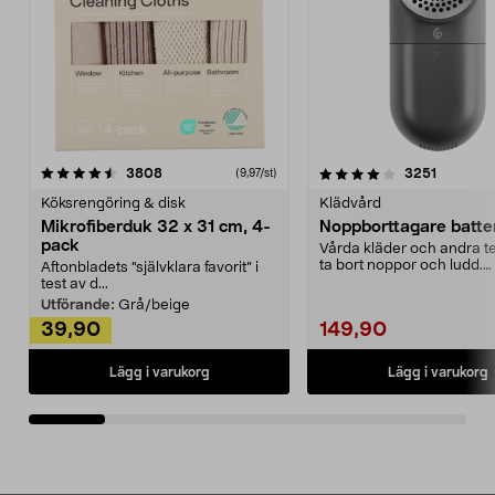
4.0av 5 stjärnor
recensioner
4.5av 5 stjärnor
recensio
3808
3251
(9,97/st)
Köksrengöring & disk
Klädvård
Mikrofiberduk 32 x 31 cm, 4-
Noppborttagare batter
pack
Vårda kläder och andra tex
ta bort noppor och ludd.
Aftonbladets "självklara favorit” i
Noppborttagaren fräs...
test av d...
Utförande:
Grå/beige
39,90
149,90
Lägg i varukorg
Lägg i varukorg