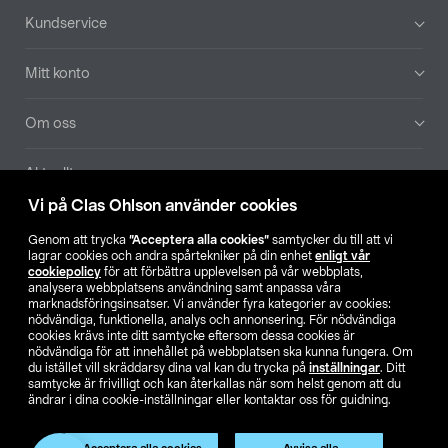
Sidfot
Kundservice
Mitt konto
Om oss
Aktuellt
Vi på Clas Ohlson använder cookies
Våra bolag
Genom att trycka
”Acceptera alla cookies”
samtycker du till att vi
lagrar cookies och andra spårtekniker på din enhet
enligt vår
Hitta butik
cookiepolicy
för att förbättra upplevelsen på vår webbplats,
analysera webbplatsens användning samt anpassa våra
marknadsföringsinsatser. Vi använder fyra kategorier av cookies:
nödvändiga, funktionella, analys och annonsering. För nödvändiga
SE
NO
FI
cookies krävs inte ditt samtycke eftersom dessa cookies är
nödvändiga för att innehållet på webbplatsen ska kunna fungera. Om
du istället vill skräddarsy dina val kan du trycka på
inställningar
. Ditt
samtycke är frivilligt och kan återkallas när som helst genom att du
ändrar i dina cookie-inställningar eller kontaktar oss för guidning.