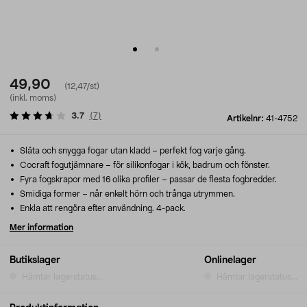
49,90
(12,47/st)
(inkl. moms)
3.7
(
7
)
Artikelnr:
41-4752
Släta och snygga fogar utan kladd – perfekt fog varje gång.
Cocraft fogutjämnare – för silikonfogar i kök, badrum och fönster.
Fyra fogskrapor med 16 olika profiler – passar de flesta fogbredder.
Smidiga former – når enkelt hörn och trånga utrymmen.
Enkla att rengöra efter användning. 4-pack.
Mer information
Butikslager
Onlinelager
Hämtar lagerstatus...
Hämtar lagerstatus...