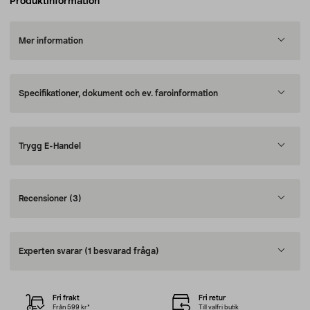
Produktinformation
Mer information
Specifikationer, dokument och ev. faroinformation
Trygg E-Handel
Recensioner
(3)
Experten svarar
(1 besvarad fråga)
Fri frakt
Fri retur
Från 599 kr*
Till valfri butik