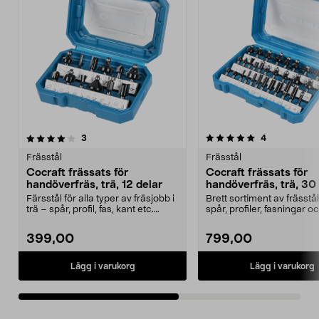
5.0 av 5 stjärnor
recensioner
4.0 av 5 stjärnor
recensioner
3
4
Frässtål
Frässtål
Cocraft frässats för
Cocraft frässats för
handöverfräs, trä, 12 delar
handöverfräs, trä, 30
Färsstål för alla typer av fräsjobb i
Brett sortiment av frässtål
trä – spår, profil, fas, kant etc.
spår, profiler, fasningar o
Cocraft...
i trä. C...
399,00
799,00
Lägg i varukorg
Lägg i varukorg