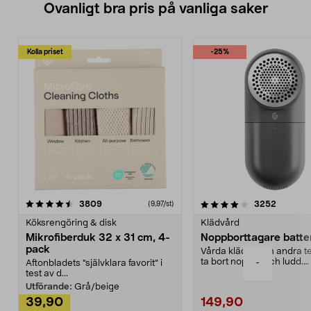
Ovanligt bra pris på vanliga saker
Kolla priset
-25%
4.0av 5 stjärnor
recensioner
4.5av 5 stjärnor
recensio
3809
3252
(9,97/st)
Köksrengöring & disk
Klädvård
Mikrofiberduk 32 x 31 cm, 4-
Noppborttagare batter
pack
Vårda kläder och andra tex
ta bort noppor och ludd.
-
Aftonbladets "självklara favorit” i
Noppborttagaren fräs...
test av d...
Utförande:
Grå/beige
39,90
149,90