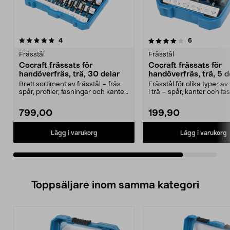
4.0av 5 stjärnor
recensioner
recensioner
4
6
Frässtål
Frässtål
Cocraft frässats för
Cocraft frässats för
handöverfräs, trä, 30 delar
handöverfräs, trä, 5 d
Brett sortiment av frässtål – fräs
Frässtål för olika typer av
spår, profiler, fasningar och kanter
i trä – spår, kanter och fa
i trä. C...
Cocraft...
799,00
199,90
Lägg i varukorg
Lägg i varukorg
Toppsäljare inom samma kategori