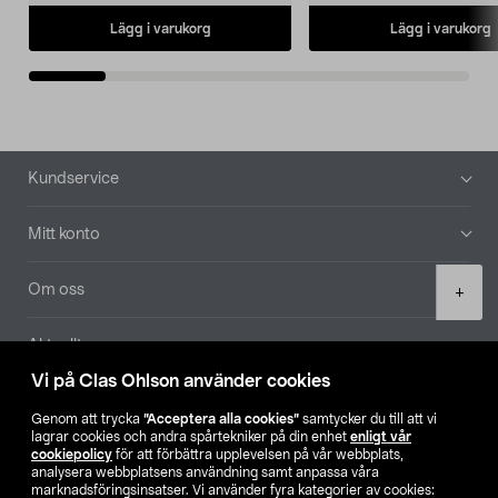
Lägg i varukorg
Lägg i varukorg
Sidfot
Kundservice
Mitt konto
Product
Om oss
+
quantity
Aktuellt
Vi på Clas Ohlson använder cookies
Våra bolag
Genom att trycka
”Acceptera alla cookies”
samtycker du till att vi
lagrar cookies och andra spårtekniker på din enhet
enligt vår
Hitta butik
cookiepolicy
för att förbättra upplevelsen på vår webbplats,
analysera webbplatsens användning samt anpassa våra
marknadsföringsinsatser. Vi använder fyra kategorier av cookies: