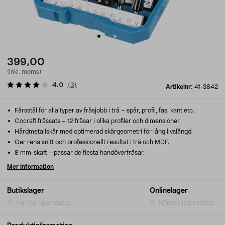
399,00
(inkl. moms)
4.0
(
3
)
Artikelnr:
41-3842
Färsstål för alla typer av fräsjobb i trä – spår, profil, fas, kant etc.
Cocraft frässats – 12 fräsar i olika profiler och dimensioner.
Hårdmetallskär med optimerad skärgeometri för lång livslängd.
Ger rena snitt och professionellt resultat i trä och MDF.
8 mm-skaft – passar de flesta handöverfräsar.
Mer information
Butikslager
Onlinelager
Hämtar lagerstatus...
Hämtar lagerstatus...