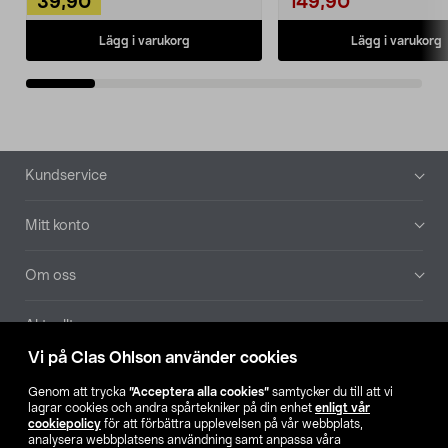
39,90
149,90
Lägg i varukorg
Lägg i varukorg
Sidfot
Kundservice
Mitt konto
Om oss
Aktuellt
Vi på Clas Ohlson använder cookies
Våra bolag
Genom att trycka
”Acceptera alla cookies”
samtycker du till att vi
lagrar cookies och andra spårtekniker på din enhet
enligt vår
Hitta butik
cookiepolicy
för att förbättra upplevelsen på vår webbplats,
analysera webbplatsens användning samt anpassa våra