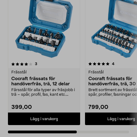
5.0 av 5 stjärnor
recensioner
4.0 av 5 stjärnor
recensioner
3
4
Frässtål
Frässtål
Cocraft frässats för
Cocraft frässats för
handöverfräs, trä, 12 delar
handöverfräs, trä, 30
Färsstål för alla typer av fräsjobb i
Brett sortiment av frässtål
trä – spår, profil, fas, kant etc.
spår, profiler, fasningar o
Cocraft...
i trä. C...
399,00
799,00
Lägg i varukorg
Lägg i varukorg