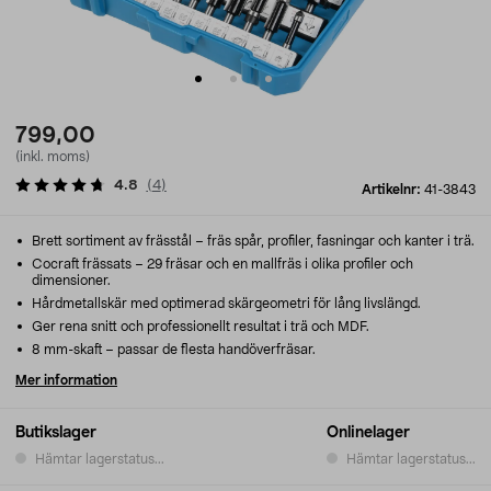
799,00
(inkl. moms)
4.8
(
4
)
Artikelnr:
41-3843
Brett sortiment av frässtål – fräs spår, profiler, fasningar och kanter i trä.
Cocraft frässats – 29 fräsar och en mallfräs i olika profiler och
dimensioner.
Hårdmetallskär med optimerad skärgeometri för lång livslängd.
Ger rena snitt och professionellt resultat i trä och MDF.
8 mm-skaft – passar de flesta handöverfräsar.
Mer information
Butikslager
Onlinelager
Hämtar lagerstatus...
Hämtar lagerstatus...