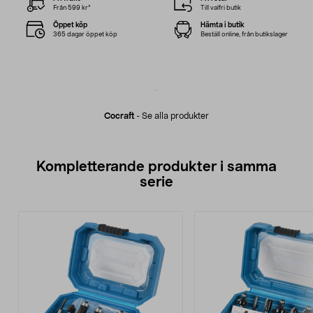
Från 599 kr*
Till valfri butik
Öppet köp
Hämta i butik
365 dagar öppet köp
Beställ online, från butikslager
Cocraft
-
Se alla produkter
Kompletterande produkter i samma
serie