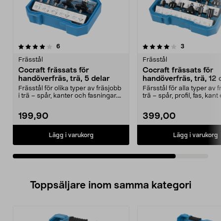
4.0av 5 stjärnor
recensioner
recensioner
6
3
Frässtål
Frässtål
Cocraft frässats för
Cocraft frässats för
handöverfräs, trä, 5 delar
handöverfräs, trä, 12 
Frässtål för olika typer av fräsjobb
Färsstål för alla typer av f
i trä – spår, kanter och fasningar.
trä – spår, profil, fas, kant 
Cocraft...
Cocraft...
199,90
399,00
Lägg i varukorg
Lägg i varukorg
Toppsäljare inom samma kategori