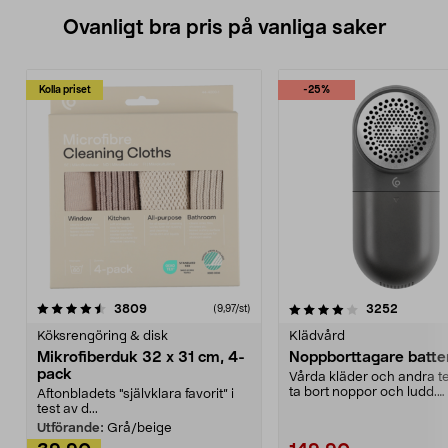
Ovanligt bra pris på vanliga saker
Kolla priset
-25%
4.0av 5 stjärnor
recensioner
4.5av 5 stjärnor
recensio
3809
3252
(9,97/st)
Köksrengöring & disk
Klädvård
Mikrofiberduk 32 x 31 cm, 4-
Noppborttagare batter
pack
Vårda kläder och andra tex
ta bort noppor och ludd.
Aftonbladets "självklara favorit” i
Noppborttagaren fräs...
test av d...
Utförande:
Grå/beige