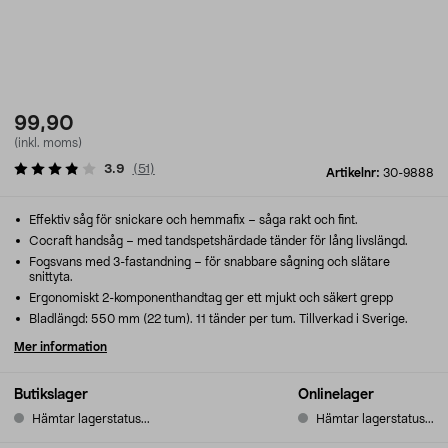
99,90
(inkl. moms)
3.9
(
51
)
Artikelnr:
30-9888
Effektiv såg för snickare och hemmafix – såga rakt och fint.
Cocraft handsåg – med tandspetshärdade tänder för lång livslängd.
Fogsvans med 3-fastandning – för snabbare sågning och slätare
snittyta.
Ergonomiskt 2-komponenthandtag ger ett mjukt och säkert grepp
Bladlängd: 550 mm (22 tum). 11 tänder per tum. Tillverkad i Sverige.
Mer information
Butikslager
Onlinelager
Hämtar lagerstatus...
Hämtar lagerstatus...