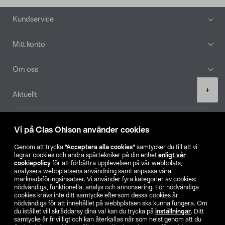
Sidfot
Kundservice
Mitt konto
Om oss
Product
+
Aktuellt
quantity
Våra bolag
Vi på Clas Ohlson använder cookies
Hitta butik
Genom att trycka
”Acceptera alla cookies”
samtycker du till att vi
lagrar cookies och andra spårtekniker på din enhet
enligt vår
cookiepolicy
för att förbättra upplevelsen på vår webbplats,
SE
NO
FI
analysera webbplatsens användning samt anpassa våra
marknadsföringsinsatser. Vi använder fyra kategorier av cookies:
nödvändiga, funktionella, analys och annonsering. För nödvändiga
cookies krävs inte ditt samtycke eftersom dessa cookies är
nödvändiga för att innehållet på webbplatsen ska kunna fungera. Om
du istället vill skräddarsy dina val kan du trycka på
inställningar
. Ditt
samtycke är frivilligt och kan återkallas när som helst genom att du