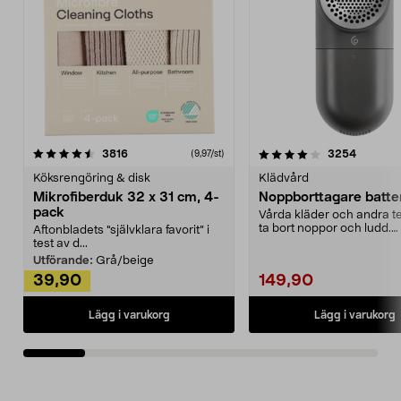
4.0av 5 stjärnor
recensioner
4.5av 5 stjärnor
recensio
3816
3254
(9,97/st)
Köksrengöring & disk
Klädvård
Mikrofiberduk 32 x 31 cm, 4-
Noppborttagare batter
pack
Vårda kläder och andra tex
ta bort noppor och ludd.
Aftonbladets "självklara favorit” i
Noppborttagaren fräs...
test av d...
Utförande:
Grå/beige
39,90
149,90
Lägg i varukorg
Lägg i varukorg