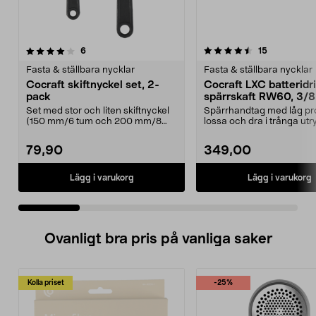
4.5 av 5 stjärnor
recensioner
4.5 av 5 stjärnor
recensioner
6
15
Fasta & ställbara nycklar
Fasta & ställbara nycklar
Cocraft skiftnyckel set, 2-
Cocraft LXC batteridr
pack
spärrskaft RW60, 3/8
tum, 18 V
Set med stor och liten skiftnyckel
Spärrhandtag med låg pro
(150 mm/6 tum och 200 mm/8
lossa och dra i trånga u
tum). Cocraft skif...
Cocraft LXC RW60 ...
79,90
349,00
Lägg i varukorg
Lägg i varukorg
Ovanligt bra pris på vanliga saker
Kolla priset
-25%