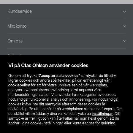
Sidfot
Kundservice
Mitt konto
Om oss
Aktuellt
Vi på Clas Ohlson använder cookies
Våra bolag
Genom att trycka
”Acceptera alla cookies”
samtycker du till att vi
lagrar cookies och andra spårtekniker på din enhet
enligt vår
Hitta butik
cookiepolicy
för att förbättra upplevelsen på vår webbplats,
analysera webbplatsens användning samt anpassa våra
marknadsföringsinsatser. Vi använder fyra kategorier av cookies:
nödvändiga, funktionella, analys och annonsering. För nödvändiga
SE
NO
FI
cookies krävs inte ditt samtycke eftersom dessa cookies är
nödvändiga för att innehållet på webbplatsen ska kunna fungera. Om
du istället vill skräddarsy dina val kan du trycka på
inställningar
. Ditt
samtycke är frivilligt och kan återkallas när som helst genom att du
ändrar i dina cookie-inställningar eller kontaktar oss för guidning.