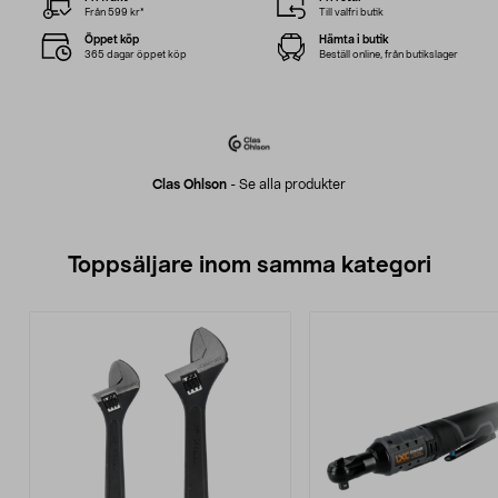
Från 599 kr*
Till valfri butik
Öppet köp
Hämta i butik
365 dagar öppet köp
Beställ online, från butikslager
Clas Ohlson
-
Se alla produkter
Toppsäljare inom samma kategori