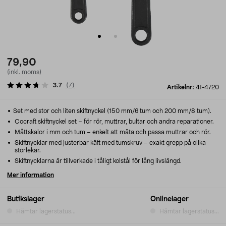
79,90
(inkl. moms)
3.7
(
7
)
Artikelnr:
41-4720
Set med stor och liten skiftnyckel (150 mm/6 tum och 200 mm/8 tum).
Cocraft skiftnyckel set – för rör, muttrar, bultar och andra reparationer.
Måttskalor i mm och tum – enkelt att mäta och passa muttrar och rör.
Skiftnycklar med justerbar käft med tumskruv – exakt grepp på olika
storlekar.
Skiftnycklarna är tillverkade i tåligt kolstål för lång livslängd.
Mer information
Butikslager
Onlinelager
Hämtar lagerstatus...
Hämtar lagerstatus...