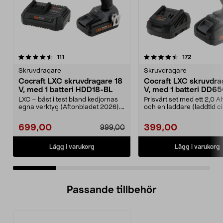
4.5 av 5 stjärnor
recensioner
4.5 av 5 stjärnor
recensione
111
172
Skruvdragare
Skruvdragare
Cocraft LXC skruvdragare 18
Cocraft LXC skruvdra
V, med 1 batteri HDD18-BL
V, med 1 batteri DD6
LXC – bäst i test bland kedjornas
Prisvärt set med ett 2,0 A
egna verktyg (Aftonbladet 2026).
och en laddare (laddtid c
Prisvärt set ...
minuter). C...
699,00
399,00
999,00
Lägg i varukorg
Lägg i varukorg
Passande tillbehör