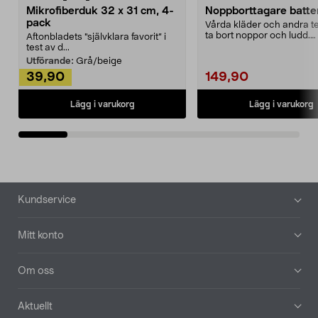
Mikrofiberduk 32 x 31 cm, 4-
Noppborttagare batter
pack
Vårda kläder och andra tex
ta bort noppor och ludd.
Aftonbladets "självklara favorit” i
Noppborttagaren fräs...
test av d...
Utförande:
Grå/beige
39,90
149,90
Lägg i varukorg
Lägg i varukorg
Sidfot
Kundservice
Mitt konto
Om oss
Aktuellt