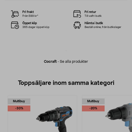
Fri frakt
Fri retur
Från 599 kr*
Till valfri butik
Öppet köp
Hämta i butik
365 dagar öppet köp
Beställ online, från butikslager
Cocraft
-
Se alla produkter
Toppsäljare inom samma kategori
Multibuy
Multibuy
-30%
-20%