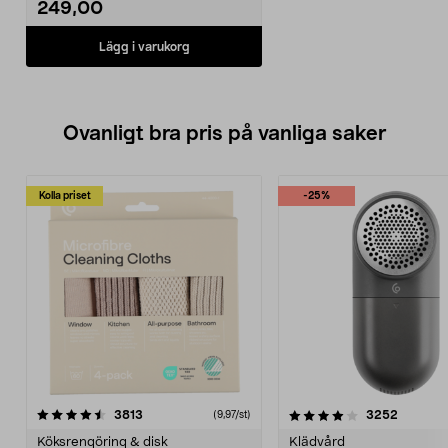
249,00
Lägg i varukorg
Ovanligt bra pris på vanliga saker
Kolla priset
-25%
4.0av 5 stjärnor
recensioner
4.5av 5 stjärnor
recensio
3813
3252
(9,97/st)
Köksrengöring & disk
Klädvård