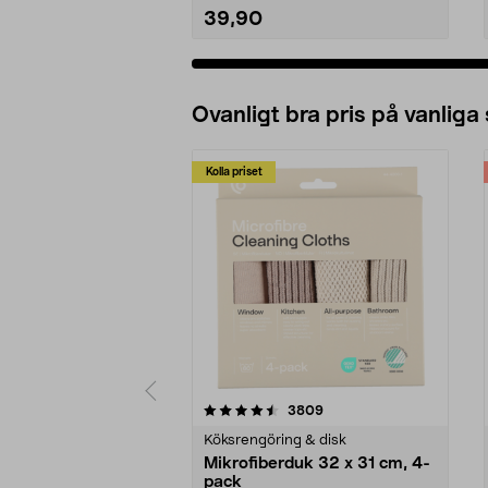
39,90
Ovanligt bra pris på vanliga
Kolla priset
5av 5 stjärnor
4.0av 5 stjärnor
recensioner
3809
Köksrengöring & disk
Mikrofiberduk 32 x 31 cm, 4-
pack