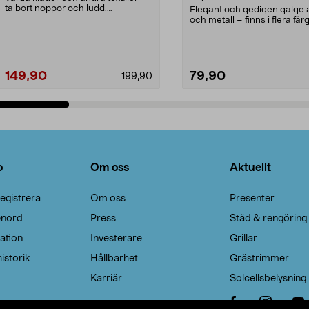
ta bort noppor och ludd.
Elegant och gedigen galge a
Noppborttagaren fräs...
och metall – finns i flera färg
Galge med sv...
149,90
79,90
199,90
Lägg i varukorg
Lägg i varukorg
o
Om oss
Aktuellt
egistrera
Om oss
Presenter
enord
Press
Städ & rengöring
ation
Investerare
Grillar
istorik
Hållbarhet
Grästrimmer
Karriär
Solcellsbelysning