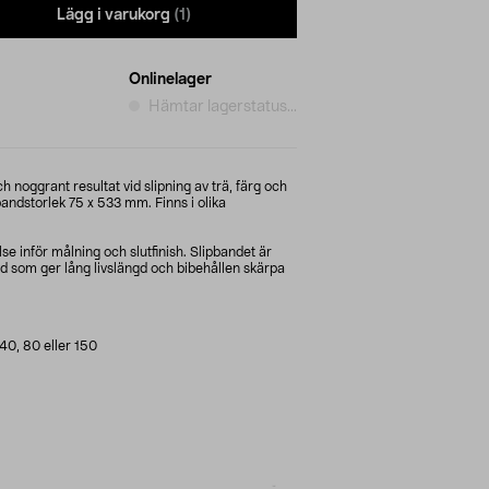
Lägg i varukorg
(1)
Onlinelager
Hämtar lagerstatus...
h noggrant resultat vid slipning av trä, färg och
andstorlek 75 x 533 mm. Finns i olika
e inför målning och slutfinish. Slipbandet är
oxid som ger lång livslängd och bibehållen skärpa
 40, 80 eller 150