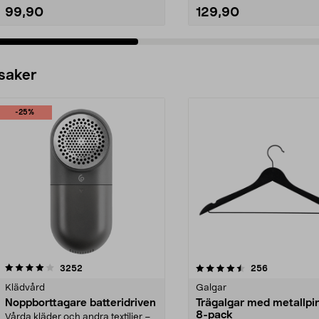
99,90
129,90
 saker
-25%
4.5av 5 stjärnor
recensioner
4.0av 5 stjärnor
recensioner
3252
256
Klädvård
Galgar
Noppborttagare batteridriven
Trägalgar med metallpi
8-pack
Vårda kläder och andra textilier –