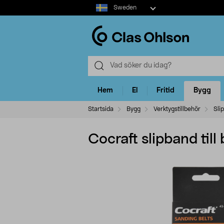
Select
Sweden
market
Hem
El
Fritid
Bygg
Startsida
Bygg
Verktygstillbehör
Sli
Cocraft slipband til