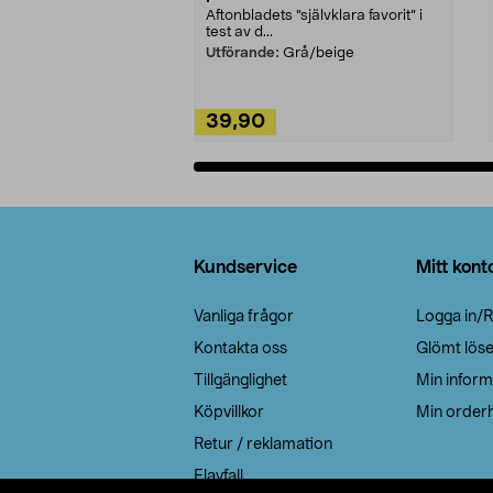
Aftonbladets "självklara favorit” i
test av d...
Utförande:
Grå/beige
39,90
Lägg i varukorg
Sidfot
Kundservice
Mitt kont
Vanliga frågor
Logga in/R
Kontakta oss
Glömt lös
Tillgänglighet
Min inform
Köpvillkor
Min orderh
Retur / reklamation
Elavfall