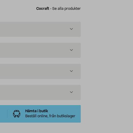
Cocraft
-
Se alla produkter
Hämta i butik
Beställ online, från butikslager