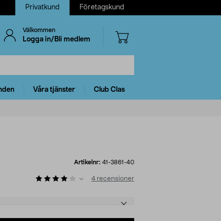
Privatkund
Företagskund
Välkommen
Logga in/Bli medlem
nden
Våra tjänster
Club Clas
Artikelnr:
41-3861-40
4
recensioner