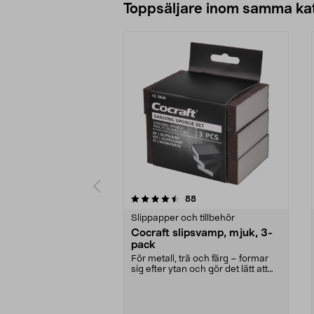
Toppsäljare inom samma ka
5 av 5 stjärnor
4.5 av 5 stjärnor
recensioner
88
Slippapper och tillbehör
Cocraft slipsvamp, mjuk, 3-
pack
För metall, trä och färg – formar
sig efter ytan och gör det lätt att
slipa. Coc...