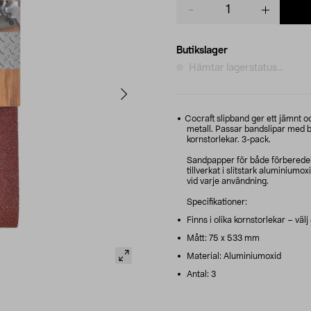
Product
quantity
Butikslager
Hämtar lagerstatus...
Cocraft slipband ger ett jämnt oc
metall. Passar bandslipar med b
kornstorlekar. 3-pack.
Sandpapper för både förberedels
tillverkat i slitstark aluminium
vid varje användning.
Specifikationer:
Finns i olika kornstorlekar – välj
Mått: 75 x 533 mm
Material: Aluminiumoxid
Antal: 3