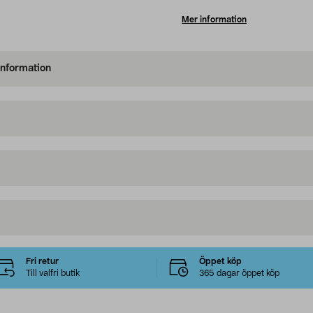
Mer information
information
Fri retur
Öppet köp
Till valfri butik
365 dagar öppet köp