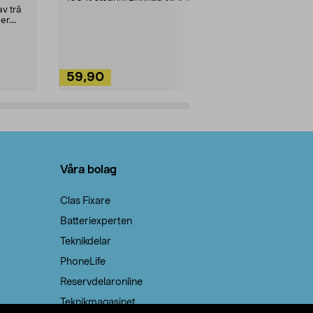
städning och 
v trä
ute. Städa med
er.
59,90
49,90
Lägg i varukorg
Lägg
Våra bolag
Clas Fixare
Batteriexperten
Teknikdelar
PhoneLife
Reservdelaronline
Teknikmagasinet