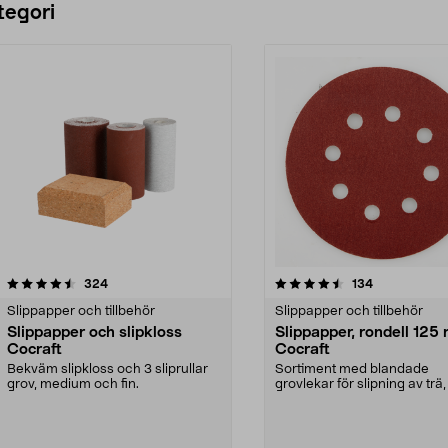
tegori
4.5 av 5 stjärnor
recensioner
4.5 av 5 stjärnor
recensioner
324
134
Slippapper och tillbehör
Slippapper och tillbehör
Slippapper och slipkloss
Slippapper, rondell 125
Cocraft
Cocraft
Bekväm slipkloss och 3 sliprullar
Sortiment med blandade
grov, medium och fin.
grovlekar för slipning av trä,
och plast.