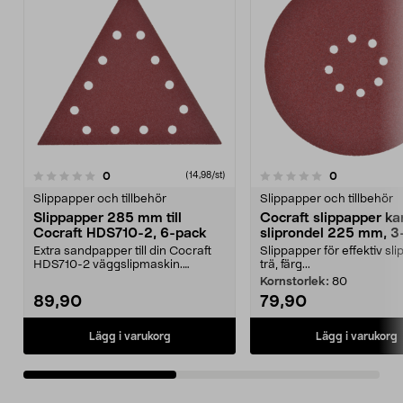
recensioner
recensioner
0
0
0.0 av 5 stjärnor
(14,98/st)
0.0 av 5 stjärnor
Slippapper och tillbehör
Slippapper och tillbehör
Slippapper 285 mm till
Cocraft slippapper ka
Cocraft HDS710-2, 6-pack
sliprondel 225 mm, 3
Extra sandpapper till din Cocraft
Slippapper för effektiv sli
HDS710-2 väggslipmaskin.
trä, färg...
Cocraft slippapper – ...
Kornstorlek:
80
89,90
79,90
Lägg i varukorg
Lägg i varukorg