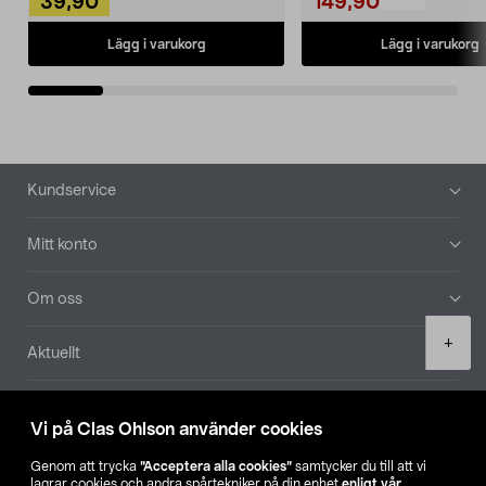
39,90
149,90
Lägg i varukorg
Lägg i varukorg
Sidfot
Kundservice
Mitt konto
Om oss
Product
+
Aktuellt
quantity
Våra bolag
Vi på Clas Ohlson använder cookies
Hitta butik
Genom att trycka
”Acceptera alla cookies”
samtycker du till att vi
lagrar cookies och andra spårtekniker på din enhet
enligt vår