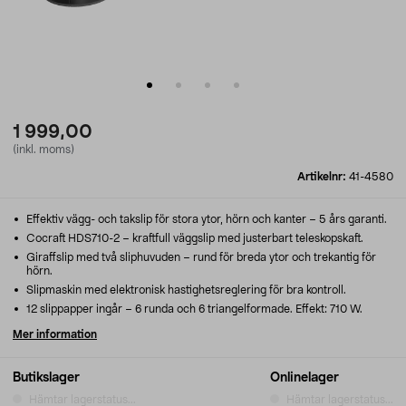
1 999,00
(inkl. moms)
Artikelnr:
41-4580
Effektiv vägg- och takslip för stora ytor, hörn och kanter – 5 års garanti.
Cocraft HDS710-2 – kraftfull väggslip med justerbart teleskopskaft.
Giraffslip med två sliphuvuden – rund för breda ytor och trekantig för
hörn.
Slipmaskin med elektronisk hastighetsreglering för bra kontroll.
12 slippapper ingår – 6 runda och 6 triangelformade. Effekt: 710 W.
Mer information
Butikslager
Onlinelager
Hämtar lagerstatus...
Hämtar lagerstatus...