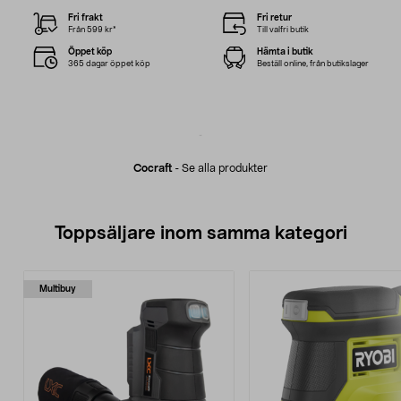
Fri frakt
Fri retur
Från 599 kr*
Till valfri butik
Öppet köp
Hämta i butik
365 dagar öppet köp
Beställ online, från butikslager
Cocraft
-
Se alla produkter
Toppsäljare inom samma kategori
Multibuy