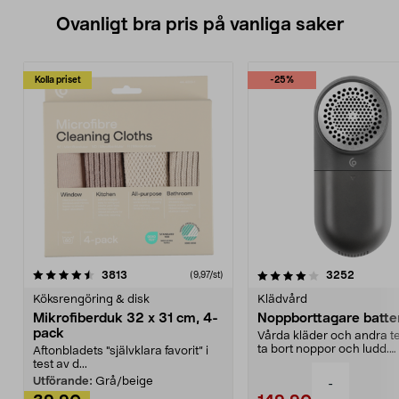
Ovanligt bra pris på vanliga saker
Kolla priset
-25%
4.0av 5 stjärnor
recensioner
4.5av 5 stjärnor
recensio
3813
3252
(9,97/st)
Köksrengöring & disk
Klädvård
Mikrofiberduk 32 x 31 cm, 4-
Noppborttagare batter
pack
Vårda kläder och andra tex
ta bort noppor och ludd.
Aftonbladets "självklara favorit” i
Noppborttagaren fräs...
test av d...
Utförande:
Grå/beige
-