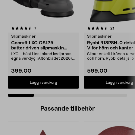
4.5 av 5 stjärnor
recensioner
4.5 av 5 stjärnor
recensioner
7
21
Slipmaskiner
Slipmaskiner
Cocraft LXC OS125
Ryobi R18PSN-0 detalj
batteridriven slipmaskin
V för hörn och kanter
oscillerande 18 V
LXC – bäst i test bland kedjornas
Slipar enkelt i trånga ut
egna verktyg (Aftonbladet 2026).
och hörn. Ryobi detaljslip
Kraftfull exe...
snabb och effe...
399,00
599,00
Lägg i varukorg
Lägg i varukorg
Passande tillbehör