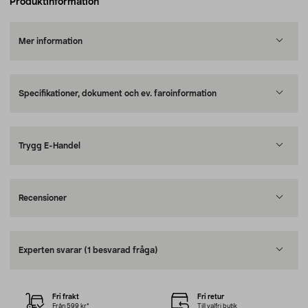
Produktinformation
Mer information
Specifikationer, dokument och ev. faroinformation
Trygg E-Handel
Recensioner
Experten svarar
(1 besvarad fråga)
Fri frakt
Fri retur
Från 599 kr*
Till valfri butik