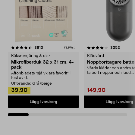
4.0av 5 stjärnor
recensioner
4.5av 5 stjärnor
recensio
3813
3252
(9,97/st)
Köksrengöring & disk
Klädvård
Mikrofiberduk 32 x 31 cm, 4-
Noppborttagare batter
pack
Vårda kläder och andra tex
ta bort noppor och ludd.
Aftonbladets "självklara favorit” i
Noppborttagaren fräs...
test av d...
Utförande:
Grå/beige
39,90
149,90
Lägg i varukorg
Lägg i varukorg