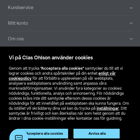
Sidfot
Kundservice
Mitt konto
Om oss
Aktuellt
Vi på Clas Ohlson använder cookies
Genom att trycka
”Acceptera alla cookies”
samtycker du till att vi
Våra bolag
lagrar cookies och andra spårtekniker på din enhet
enligt vår
cookiepolicy
för att förbättra upplevelsen på vår webbplats,
analysera webbplatsens användning samt anpassa våra
Hitta butik
marknadsföringsinsatser. Vi använder fyra kategorier av cookies:
nödvändiga, funktionella, analys och annonsering. För nödvändiga
cookies krävs inte ditt samtycke eftersom dessa cookies är
SE
NO
FI
nödvändiga för att innehållet på webbplatsen ska kunna fungera. Om
du istället vill skräddarsy dina val kan du trycka på
inställningar
. Ditt
samtycke är frivilligt och kan återkallas när som helst genom att du
ändrar i dina cookie-inställningar eller kontaktar oss för guidning.
Acceptera alla cookies
Avvisa alla