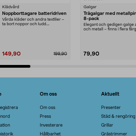
Klädvård
Galgar
Noppborttagare batteridriven
Trägalgar med metallpi
8-pack
Vårda kläder och andra textilier –
ta bort noppor och ludd.
Elegant och gedigen galge a
Noppborttagaren fräs...
och metall – finns i flera färg
Galge med sv...
149,90
79,90
199,90
Lägg i varukorg
Lägg i varukorg
o
Om oss
Aktuellt
egistrera
Om oss
Presenter
enord
Press
Städ & rengöring
ation
Investerare
Grillar
istorik
Hållbarhet
Grästrimmer