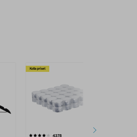
Kolla priset
Multibuy
4.5av 5 stjärnor
recensioner
4.5
4378
2