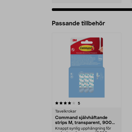
Passande tillbehör
0av 5 stjärnor
recensioner
5
Tavelkrokar
Command självhäftande
strips M, transparent, 900
gram, 8-p
Knappt synlig upphängning för