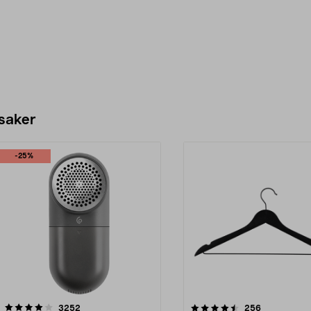
 saker
-25%
4.5av 5 stjärnor
recensioner
4.0av 5 stjärnor
recensioner
3252
256