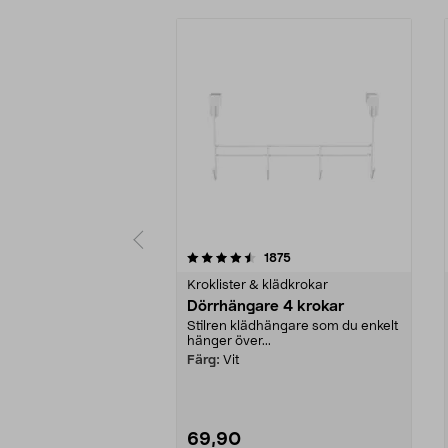
5 av 5 stjärnor
4.0 av 5 stjärnor
recensioner
1875
Kroklister & klädkrokar
Dörrhängare 4 krokar
Stilren klädhängare som du enkelt
hänger över...
Färg:
Vit
69,90