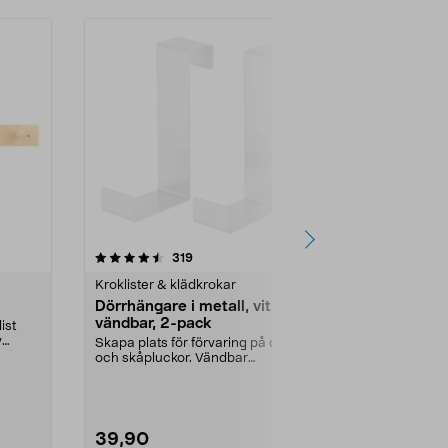
4.5 av 5 stjärnor
recensioner
4.5
319
1
Kroklister & klädkrokar
Dörrhängare i metall, vit,
Självhäftan
vändbar, 2-pack
ist
Självhäftande 
v
storlekar.
Skapa plats för förvaring på dörrar
och skåpluckor. Vändbar
Mått:
2,5x3,5
dörrhängare som pass...
39,90
39,90