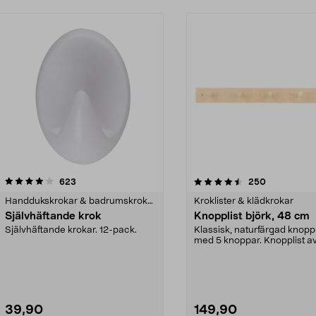
4.5 av 5 stjärnor
recensioner
4.5 av 5 stjärnor
recensioner
623
250
Handdukskrokar & badrumskrokar
Kroklister & klädkrokar
Självhäftande krok
Knopplist björk, 48 cm
Självhäftande krokar. 12-pack.
Klassisk, naturfärgad knoppl
med 5 knoppar. Knopplist a
FSC®-märkt björkträ ...
39,90
149,90