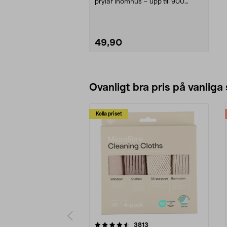
prylar inomhus – upp till 900
gram. Command självh...
49,90
Lägg i varukorg
Ovanligt bra pris på vanliga
Kolla priset
5av 5 stjärnor
4.0av 5 stjärnor
recensioner
3813