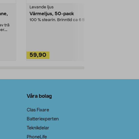
Levande ljus
Rengöringsm
nne,
Värmeljus, 50-pack
Bikarbonat
100 % stearin. Brinntid ca 6 tim.
Ett allsidigt 
städning och 
v trä
ute. Städa med
er.
59,90
49,90
Lägg i varukorg
Lägg
Våra bolag
Clas Fixare
Batteriexperten
Teknikdelar
PhoneLife