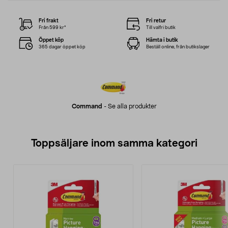
Fri frakt
Fri retur
Från 599 kr*
Till valfri butik
Öppet köp
Hämta i butik
365 dagar öppet köp
Beställ online, från butikslager
Command
-
Se alla produkter
Toppsäljare inom samma kategori