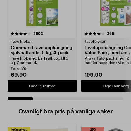
4.0 av 5 stjärnor
recensioner
4.0 av 5 stjärnor
recension
2802
368
Tavelkrokar
Tavelkrokar
Command tavelupphängning
Tavelupphängning C
självhäftande, 5 kg, 4-pack
Value Pack, medium /
Tavelkrok med bärkraft upp till 5
Prisvärt storpack med 12
kg. Command...
monteringsstrips (M och L
Command Value Pack M/L 
Färg:
Vit
69,90
199,90
Lägg i varukorg
Lägg i varukorg
Ovanligt bra pris på vanliga saker
Kolla priset
-25%