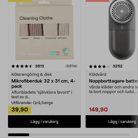
4.0av 5 stjärnor
recensioner
4.5av 5 stjärnor
recensio
3813
3252
(9,97/st)
Köksrengöring & disk
Klädvård
Mikrofiberduk 32 x 31 cm, 4-
Noppborttagare batter
pack
Vårda kläder och andra tex
ta bort noppor och ludd.
Aftonbladets "självklara favorit” i
Noppborttagaren fräs...
test av d...
Utförande:
Grå/beige
39,90
149,90
Lägg i varukorg
Lägg i varukorg