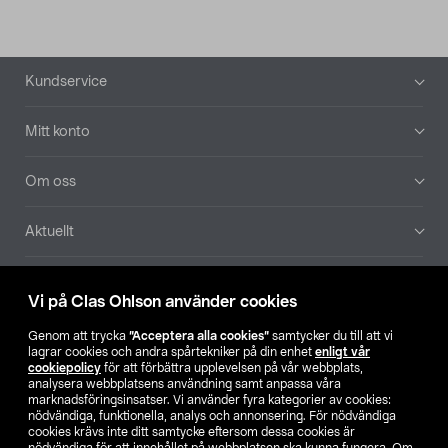
Sidfot
Kundservice
Mitt konto
Om oss
Aktuellt
Våra bolag
Vi på Clas Ohlson använder cookies
Hitta butik
Genom att trycka
”Acceptera alla cookies”
samtycker du till att vi
lagrar cookies och andra spårtekniker på din enhet
enligt vår
cookiepolicy
för att förbättra upplevelsen på vår webbplats,
SE
NO
FI
analysera webbplatsens användning samt anpassa våra
marknadsföringsinsatser. Vi använder fyra kategorier av cookies:
nödvändiga, funktionella, analys och annonsering. För nödvändiga
cookies krävs inte ditt samtycke eftersom dessa cookies är