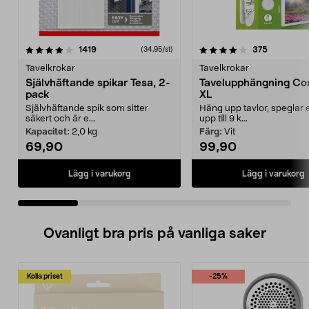
4.0 av 5 stjärnor
recensioner
4.0 av 5 stjärnor
recension
1419
375
(34,95/st)
Tavelkrokar
Tavelkrokar
Självhäftande spikar Tesa, 2-
Tavelupphängning C
pack
XL
Självhäftande spik som sitter
Häng upp tavlor, speglar 
säkert och är e...
upp till 9 k...
Kapacitet:
2,0 kg
Färg:
Vit
69,90
99,90
Lägg i varukorg
Lägg i varukorg
Ovanligt bra pris på vanliga saker
Kolla priset
-25%