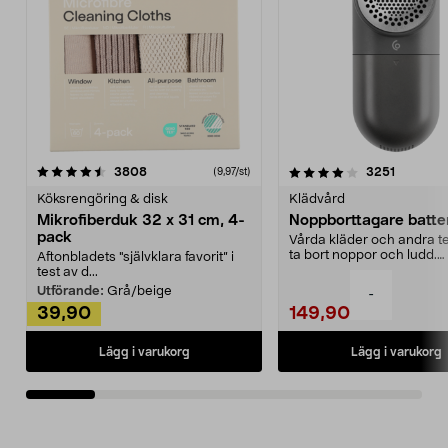
4.0av 5 stjärnor
recensioner
4.5av 5 stjärnor
recensio
3808
3251
(9,97/st)
Köksrengöring & disk
Klädvård
Mikrofiberduk 32 x 31 cm, 4-
Noppborttagare batter
pack
Vårda kläder och andra tex
ta bort noppor och ludd.
Aftonbladets "självklara favorit” i
Noppborttagaren fräs...
test av d...
Utförande:
Grå/beige
-
39,90
149,90
Lägg i varukorg
Lägg i varukorg