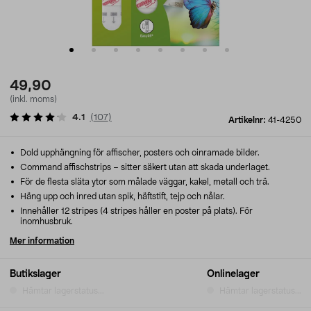
49,90
(inkl. moms)
4.1
(
107
)
Artikelnr:
41-4250
Dold upphängning för affischer, posters och oinramade bilder.
Command affischstrips – sitter säkert utan att skada underlaget.
För de flesta släta ytor som målade väggar, kakel, metall och trä.
Häng upp och inred utan spik, häftstift, tejp och nålar.
Innehåller 12 stripes (4 stripes håller en poster på plats). För
inomhusbruk.
Mer information
Butikslager
Onlinelager
Hämtar lagerstatus...
Hämtar lagerstatus...