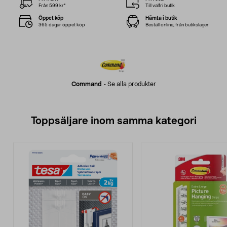
Från 599 kr*
Till valfri butik
Öppet köp
Hämta i butik
365 dagar öppet köp
Beställ online, från butikslager
Command
-
Se alla produkter
Toppsäljare inom samma kategori