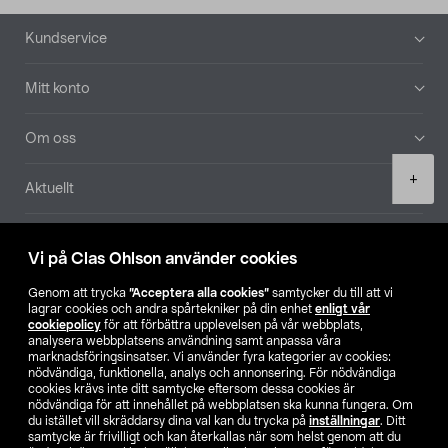
Sidfot
Kundservice
Mitt konto
Om oss
Product
+
Aktuellt
quantity
Våra bolag
Vi på Clas Ohlson använder cookies
Hitta butik
Genom att trycka
”Acceptera alla cookies”
samtycker du till att vi
lagrar cookies och andra spårtekniker på din enhet
enligt vår
cookiepolicy
för att förbättra upplevelsen på vår webbplats,
SE
NO
FI
analysera webbplatsens användning samt anpassa våra
marknadsföringsinsatser. Vi använder fyra kategorier av cookies:
nödvändiga, funktionella, analys och annonsering. För nödvändiga
cookies krävs inte ditt samtycke eftersom dessa cookies är
nödvändiga för att innehållet på webbplatsen ska kunna fungera. Om
du istället vill skräddarsy dina val kan du trycka på
inställningar
. Ditt
samtycke är frivilligt och kan återkallas när som helst genom att du