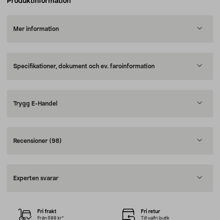
Produktinformation
Mer information
Specifikationer, dokument och ev. faroinformation
Trygg E-Handel
Recensioner
(98)
Experten svarar
Fri frakt
Fri retur
Från 599 kr*
Till valfri butik