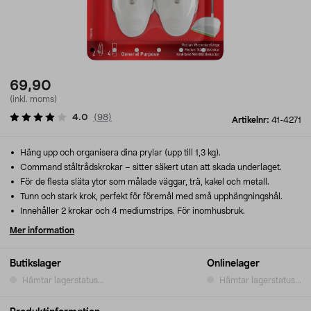
69,90
(inkl. moms)
4.0
(
98
)
Artikelnr:
41-4271
Häng upp och organisera dina prylar (upp till 1,3 kg).
Command ståltrådskrokar – sitter säkert utan att skada underlaget.
För de flesta släta ytor som målade väggar, trä, kakel och metall.
Tunn och stark krok, perfekt för föremål med små upphängningshål.
Innehåller 2 krokar och 4 mediumstrips. För inomhusbruk.
Mer information
Butikslager
Onlinelager
Hämtar lagerstatus...
Hämtar lagerstatus...