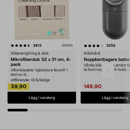
4.0av 5 stjärnor
recensioner
4.5av 5 stjärnor
recensio
3813
3252
(9,97/st)
Köksrengöring & disk
Klädvård
Mikrofiberduk 32 x 31 cm, 4-
Noppborttagare batter
pack
Vårda kläder och andra tex
ta bort noppor och ludd.
-
Aftonbladets "självklara favorit” i
Noppborttagaren fräs...
test av d...
Utförande:
Grå/beige
39,90
149,90
Lägg i varukorg
Lägg i varukorg