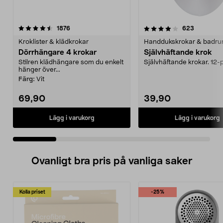
4.0 av 5 stjärnor
recensioner
4.5 av 5 stjärnor
recension
1876
623
Kroklister & klädkrokar
Dörrhängare 4 krokar
Självhäftande krok
Stilren klädhängare som du enkelt
Självhäftande krokar. 12-
hänger över...
Färg:
Vit
69,90
39,90
Lägg i varukorg
Lägg i varukorg
Ovanligt bra pris på vanliga saker
Kolla priset
-25%