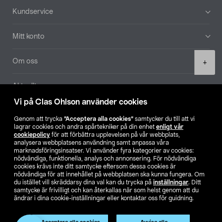
Sidfot
Kundservice
Mitt konto
Product
Om oss
+
quantity
Aktuellt
Vi på Clas Ohlson använder cookies
Våra bolag
Genom att trycka
”Acceptera alla cookies”
samtycker du till att vi
lagrar cookies och andra spårtekniker på din enhet
enligt vår
Hitta butik
cookiepolicy
för att förbättra upplevelsen på vår webbplats,
analysera webbplatsens användning samt anpassa våra
marknadsföringsinsatser. Vi använder fyra kategorier av cookies:
nödvändiga, funktionella, analys och annonsering. För nödvändiga
SE
NO
FI
cookies krävs inte ditt samtycke eftersom dessa cookies är
nödvändiga för att innehållet på webbplatsen ska kunna fungera. Om
du istället vill skräddarsy dina val kan du trycka på
inställningar
. Ditt
samtycke är frivilligt och kan återkallas när som helst genom att du
ändrar i dina cookie-inställningar eller kontaktar oss för guidning.