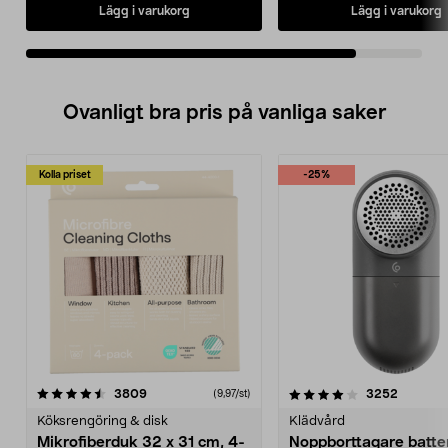
Lägg i varukorg
Lägg i varukorg
Ovanligt bra pris på vanliga saker
Kolla priset
-25%
4.0av 5 stjärnor
recensioner
4.5av 5 stjärnor
recensio
3809
3252
(9,97/st)
Köksrengöring & disk
Klädvård
Mikrofiberduk 32 x 31 cm, 4-
Noppborttagare batter