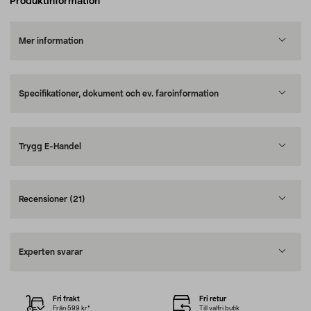
Produktinformation
Mer information
Specifikationer, dokument och ev. faroinformation
Trygg E-Handel
Recensioner
(21)
Experten svarar
Fri frakt
Fri retur
Från 599 kr*
Till valfri butik