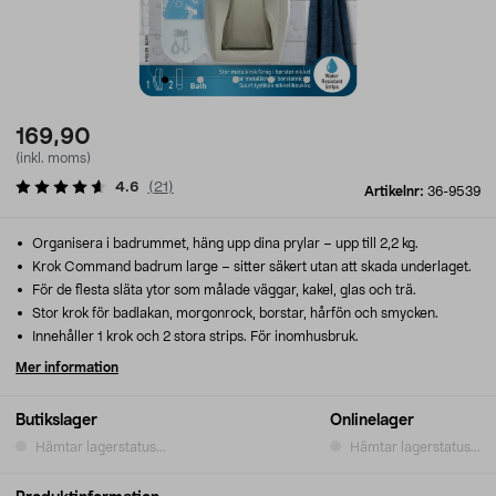
169,90
(inkl. moms)
4.6
(
21
)
Artikelnr:
36-9539
Organisera i badrummet, häng upp dina prylar – upp till 2,2 kg.
Krok Command badrum large – sitter säkert utan att skada underlaget.
För de flesta släta ytor som målade väggar, kakel, glas och trä.
Stor krok för badlakan, morgonrock, borstar, hårfön och smycken.
Innehåller 1 krok och 2 stora strips. För inomhusbruk.
Mer information
Butikslager
Onlinelager
Hämtar lagerstatus...
Hämtar lagerstatus...