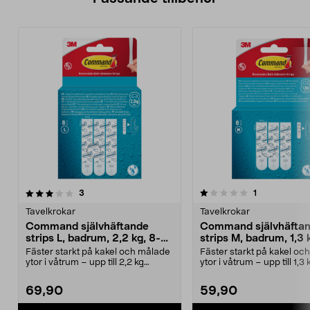
1.0av 5 stjärnor
recensioner
recensioner
3
1
Tavelkrokar
Tavelkrokar
Command självhäftande
Command självhäfta
strips L, badrum, 2,2 kg, 8-
strips M, badrum, 1,3 
pack
pack
Fäster starkt på kakel och målade
Fäster starkt på kakel oc
ytor i våtrum – upp till 2,2 kg
ytor i våtrum – upp till 1,3 
inomhus. Comma...
inomhus. Comma...
69,90
59,90