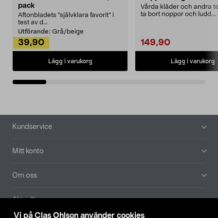
pack
Vårda kläder och andra tex
ta bort noppor och ludd.
Aftonbladets "självklara favorit” i
Noppborttagaren fräs...
test av d...
Utförande:
Grå/beige
39,90
149,90
Lägg i varukorg
Lägg i varukorg
Sidfot
Kundservice
Mitt konto
Om oss
Aktuellt
Vi på Clas Ohlson använder cookies