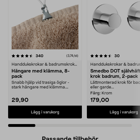
4.5 av 5 stjärnor
recensioner
4.0 av 5 stjärnor
recensione
340
30
(3,74/st)
Handdukskrokar & badrumskrokar
Hängare med klämma, 8-
Smedbo DOT självhäf
pack
krok badrum, 2-pack
Snabb hjälp vid trasiga öglor -
Lättmonterad krok för ba
stark hängare med klämma.
eller garde...
Består av en tålig pla...
Färg:
Krom
29,90
179,00
Lägg i varukorg
Lägg i varukorg
Passande tillbehör