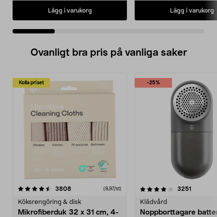
Lägg i varukorg
Lägg i varukorg
Ovanligt bra pris på vanliga saker
Kolla priset
-25%
4.0av 5 stjärnor
recensioner
4.5av 5 stjärnor
recensio
3808
3251
(9,97/st)
Köksrengöring & disk
Klädvård
Mikrofiberduk 32 x 31 cm, 4-
Noppborttagare batter