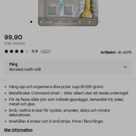
99,90
(inkl. moms)
3.9
(
422
)
Artikelnr:
41-4275
Select
Färg
variant
Borstad rostfri stål
Häng upp och organisera dina prylar (upp till 225 gram).
Metallkrokar Command small – sitter säkert utan att skada underlaget.
För de flesta släta ytor som målade gipsväggar, behandlat trä, kakel,
metall och glas.
Små, rostfria krokar för nycklar, smycken, skärp och mindre
dekorationer.
Innehåller 4 krokar och 5 små strips. Finns i flera färger.
Mer information