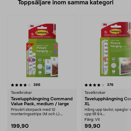
Toppsäljare inom samma kategori
4.0 av 5 stjärnor
recensioner
4.0 av 5 stjärnor
recension
366
376
Tavelkrokar
Tavelkrokar
Tavelupphängning Command
Tavelupphängning C
Value Pack, medium / large
XL
Prisvärt storpack med 12
Häng upp tavlor, speglar 
monteringsstrips (M och L).
upp till 9 k...
Command Value Pack M/L – hä...
Färg:
Vit
199,90
99,90