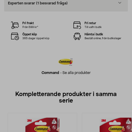
Experten svarar
(1 besvarad fråga)
Fri frakt
Fri retur
Från 599 kr*
Till valfri butik
Öppet köp
Hämta i butik
365 dagar öppet köp
Beställ online, från butikslager
Command
-
Se alla produkter
Kompletterande produkter i samma
serie