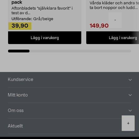
pack
Vårda kläder och andra tex
ta bort noppor och ludd.
Aftonbladets "självklara favorit” i
Noppborttagaren fräs...
test av d...
Utförande:
Grå/beige
-
39,90
149,90
Lägg i varukorg
Lägg i varukorg
Sidfot
Kundservice
Mitt konto
Om oss
Product
+
Aktuellt
quantity