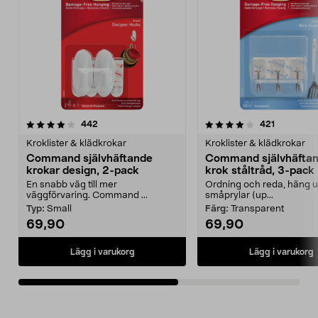
4.0av 5 stjärnor
recensioner
4.0av 5 stjärnor
recensione
442
421
Kroklister & klädkrokar
Kroklister & klädkrokar
Command självhäftande
Command självhäfta
krokar design, 2-pack
krok ståltråd, 3-pack
En snabb väg till mer
Ordning och reda, häng u
väggförvaring. Command ...
småprylar (up...
Typ:
Small
Färg:
Transparent
69,90
69,90
Lägg i varukorg
Lägg i varukorg