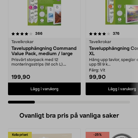
4.0 av 5 stjärnor
recensioner
4.0 av 5 stjärnor
recension
366
376
Tavelkrokar
Tavelkrokar
Tavelupphängning Command
Tavelupphängning C
Value Pack, medium / large
XL
Prisvärt storpack med 12
Häng upp tavlor, speglar 
monteringsstrips (M och L).
upp till 9 k...
Command Value Pack M/L – hä...
Färg:
Vit
199,90
99,90
Lägg i varukorg
Lägg i varukorg
Ovanligt bra pris på vanliga saker
Kolla priset
-25%