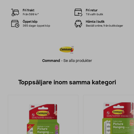
Fri frakt
Fri retur
Från 599 kr*
Till valfri butik
Öppet köp
Hämta i butik
365 dagar öppet köp
Beställ online, från butikslager
Command
-
Se alla produkter
Toppsäljare inom samma kategori