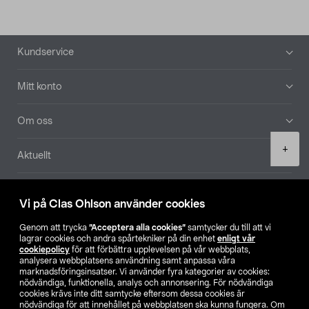
Sidfot
Kundservice
Mitt konto
Om oss
Product
+
Aktuellt
quantity
Våra bolag
Vi på Clas Ohlson använder cookies
Hitta butik
Genom att trycka
”Acceptera alla cookies”
samtycker du till att vi
lagrar cookies och andra spårtekniker på din enhet
enligt vår
cookiepolicy
för att förbättra upplevelsen på vår webbplats,
SE
NO
FI
analysera webbplatsens användning samt anpassa våra
marknadsföringsinsatser. Vi använder fyra kategorier av cookies:
nödvändiga, funktionella, analys och annonsering. För nödvändiga
cookies krävs inte ditt samtycke eftersom dessa cookies är
nödvändiga för att innehållet på webbplatsen ska kunna fungera. Om