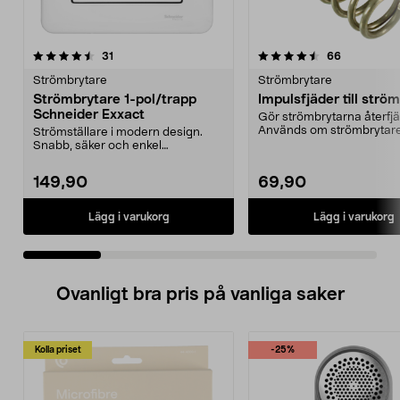
4.5 av 5 stjärnor
recensioner
4.5 av 5 stjärnor
recensione
31
66
Strömbrytare
Strömbrytare
Strömbrytare 1-pol/trapp
Impulsfjäder till strö
Schneider Exxact
Gör strömbrytarna återfj
Används om strömbrytar
Strömställare i modern design.
styra t.ex. en dos...
Snabb, säker och enkel
installation.
149,90
69,90
Lägg i varukorg
Lägg i varukorg
Ovanligt bra pris på vanliga saker
Kolla priset
-25%