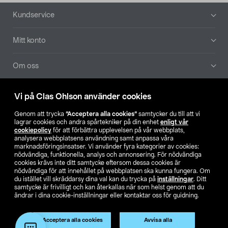
Sidfot
Kundservice
Mitt konto
Om oss
Aktuellt
Vi på Clas Ohlson använder cookies
Genom att trycka
”Acceptera alla cookies”
samtycker du till att vi
Våra bolag
lagrar cookies och andra spårtekniker på din enhet
enligt vår
cookiepolicy
för att förbättra upplevelsen på vår webbplats,
analysera webbplatsens användning samt anpassa våra
Hitta butik
marknadsföringsinsatser. Vi använder fyra kategorier av cookies:
nödvändiga, funktionella, analys och annonsering. För nödvändiga
cookies krävs inte ditt samtycke eftersom dessa cookies är
SE
NO
FI
nödvändiga för att innehållet på webbplatsen ska kunna fungera. Om
du istället vill skräddarsy dina val kan du trycka på
inställningar
. Ditt
samtycke är frivilligt och kan återkallas när som helst genom att du
ändrar i dina cookie-inställningar eller kontaktar oss för guidning.
Acceptera alla cookies
Avvisa alla