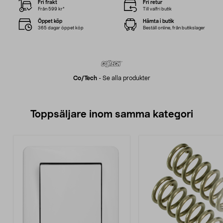
Fri frakt
Fri retur
Från 599 kr*
Till valfri butik
Öppet köp
Hämta i butik
365 dagar öppet köp
Beställ online, från butikslager
Co/tech
-
Se alla produkter
Toppsäljare inom samma kategori