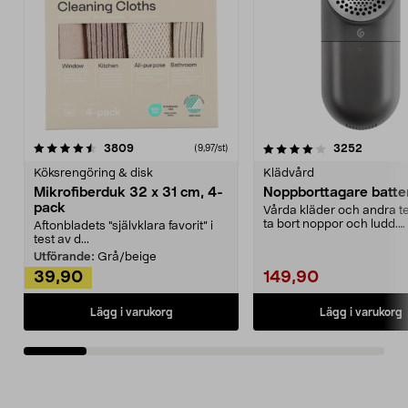
4.0av 5 stjärnor
recensioner
4.5av 5 stjärnor
recensio
3809
3252
(9,97/st)
Köksrengöring & disk
Klädvård
Mikrofiberduk 32 x 31 cm, 4-
Noppborttagare batter
pack
Vårda kläder och andra tex
ta bort noppor och ludd.
Aftonbladets "självklara favorit” i
Noppborttagaren fräs...
test av d...
Utförande:
Grå/beige
39,90
149,90
Lägg i varukorg
Lägg i varukorg