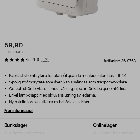
59,90
(inkl. moms)
4.3
(
12
)
Artikelnr:
36-9763
Kapslad strömbrytare för utanpåliggande montage utomhus – IP44.
1-polig strömbrytare som även kan användas som trappomkopplare.
Cotech strömbrytare – med två strypnipplar för kabelgenomföring.
Enkel lampknapp med skruvanslutning av ledarna.
Nyinstallation ska utföras av behörig elektriker.
Mer information
Butikslager
Onlinelager
Hämtar lagerstatus...
Hämtar lagerstatus...