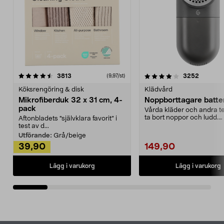
4.0av 5 stjärnor
recensioner
4.5av 5 stjärnor
recensio
3813
3252
(9,97/st)
Köksrengöring & disk
Klädvård
Mikrofiberduk 32 x 31 cm, 4-
Noppborttagare batter
pack
Vårda kläder och andra tex
ta bort noppor och ludd.
Aftonbladets "självklara favorit” i
Noppborttagaren fräs...
test av d...
Utförande:
Grå/beige
39,90
149,90
Lägg i varukorg
Lägg i varukorg