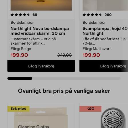
4.5 av 5 stjärnor
recensioner
4.5 av 5 stjärnor
recension
68
260
Bordslampor
Bordslampor
Northlight Nova bordslampa
Svamplampa, höjd 40
med vridbar skärm, 30 cm
Northlight
Justerbar skärm – vrid på
Effektfullt nedåtriktat ljus 
skärmen för att rik...
70-ta...
Färg:
Beige
Färg:
Matt svart
199,90
199,90
349,00
Lägg i varukorg
Lägg i varukorg
Ovanligt bra pris på vanliga saker
Kolla priset
-25%