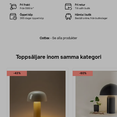
Fri frakt
Fri retur
Från 599 kr*
Till valfri butik
Öppet köp
Hämta i butik
365 dagar öppet köp
Beställ online, från butikslager
Cottex
-
Se alla produkter
Toppsäljare inom samma kategori
-43%
-60%