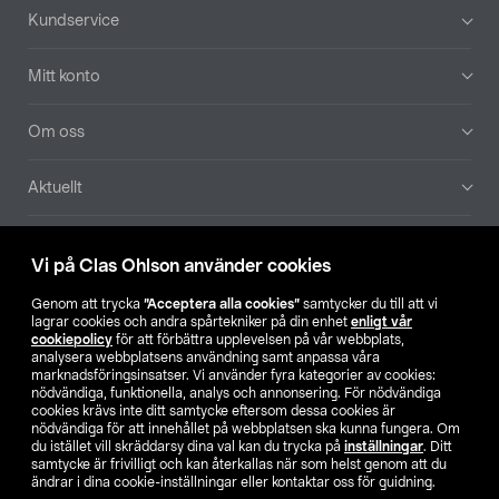
Sidfot
Kundservice
Mitt konto
Om oss
Aktuellt
Våra bolag
Vi på Clas Ohlson använder cookies
Hitta butik
Genom att trycka
”Acceptera alla cookies”
samtycker du till att vi
lagrar cookies och andra spårtekniker på din enhet
enligt vår
cookiepolicy
för att förbättra upplevelsen på vår webbplats,
SE
NO
FI
analysera webbplatsens användning samt anpassa våra
marknadsföringsinsatser. Vi använder fyra kategorier av cookies:
nödvändiga, funktionella, analys och annonsering. För nödvändiga
cookies krävs inte ditt samtycke eftersom dessa cookies är
nödvändiga för att innehållet på webbplatsen ska kunna fungera. Om
du istället vill skräddarsy dina val kan du trycka på
inställningar
. Ditt
samtycke är frivilligt och kan återkallas när som helst genom att du
ändrar i dina cookie-inställningar eller kontaktar oss för guidning.
Köpvillkor
Privacy statement
Klubbvillkor
För företag